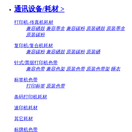
通讯设备/耗材
>
打印机-传真机耗材
兼容硒鼓
兼容墨盒
兼容碳粉
原装硒鼓
原装墨盒
原装碳粉
复印机/复合机耗材
兼容碳粉
兼容硒鼓
原装碳粉
原装硒
针式/票据打印机色带
兼容色带
兼容色架
原装色带
原装色带架
睡衣
标签机色带
打印标签
原装色带
条码打印机耗材
速印机耗材
其它耗材
标牌机色带