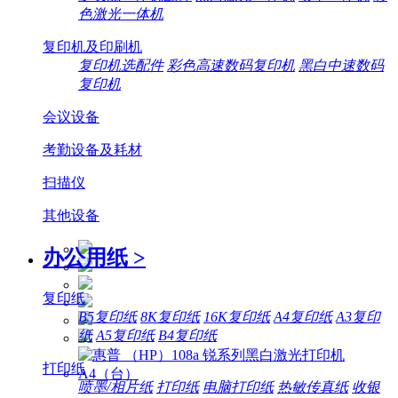
色激光一体机
复印机及印刷机
复印机选配件
彩色高速数码复印机
黑白中速数码
复印机
会议设备
考勤设备及耗材
扫描仪
其他设备
办公用纸
>
复印纸
B5复印纸
8K复印纸
16K复印纸
A4复印纸
A3复印
纸
A5复印纸
B4复印纸
打印纸
喷墨/相片纸
打印纸
电脑打印纸
热敏传真纸
收银