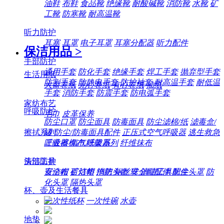
油鞋
布鞋
食品靴
绝缘靴
耐酸碱靴
消防靴
水靴
矿
工靴
防寒靴
耐高温靴
听力防护
耳塞
耳罩
电子耳罩
耳塞分配器
听力配件
保洁用品
>
手部防护
通用手套
防化手套
绝缘手套
焊工手套
抛弃型手套
生活用纸
防割手套
防静电手套
防护袖套
耐高温手套
耐低温
大盘卷纸
无心卷纸
有心卷纸
抽纸
手套
消防手套
防震手套
防电弧手套
家纺布艺
呼吸防护
毛巾
皮革保养
防尘口罩
防尘面具
防毒面具
防尘滤棉/纸
滤毒盒/
擦拭系列
罐
防尘/防毒面具配件
正压式空气呼吸器
逃生救急
工业擦机布
纸架系列
纤维抹布
呼吸器
氧气呼吸器
清洁工具
头部防护
百洁布
百洁垫
拖把
钢丝球
清洁工具配件
安全帽
矿灯帽
消防头盔
安全帽配件
防尘头罩
防
化头罩
隔热头罩
杯、壶及生活餐具
一次性纸杯
一次性碗
水壶
地垫