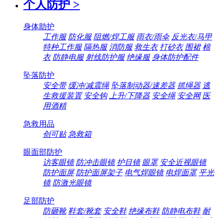
个人防护
>
身体助护
工作服
防化服
阻燃/焊工服
雨衣/雨伞
反光衣/马甲
特种工作服
隔热服
消防服
救生衣
打砂衣
围裙
棉
衣
防静电服
射线防护服
绝缘服
身体防护配件
坠落防护
安全带
缓冲/减震绳
坠落制动器/速差器
抓绳器
逃
生救援装置
安全钩
上升/下降器
安全绳
安全网
医
用酒精
急救用品
创可贴
急救箱
眼面部防护
访客眼镜
防冲击眼镜
护目镜
眼罩
安全近视眼镜
防护面屏
防护面屏架子
电气焊眼镜
电焊面罩
平光
镜
防激光眼镜
足部防护
防砸靴
鞋套/靴套
安全鞋
绝缘布鞋
防静电布鞋
耐