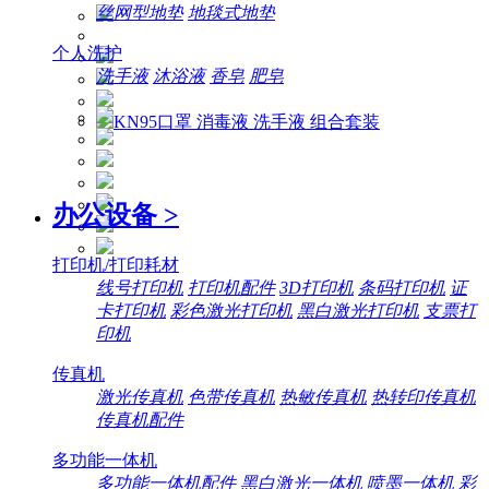
丝网型地垫
地毯式地垫
个人洗护
洗手液
沐浴液
香皂
肥皂
办公设备
>
打印机/打印耗材
线号打印机
打印机配件
3D打印机
条码打印机
证
卡打印机
彩色激光打印机
黑白激光打印机
支票打
印机
传真机
激光传真机
色带传真机
热敏传真机
热转印传真机
传真机配件
多功能一体机
多功能一体机配件
黑白激光一体机
喷墨一体机
彩