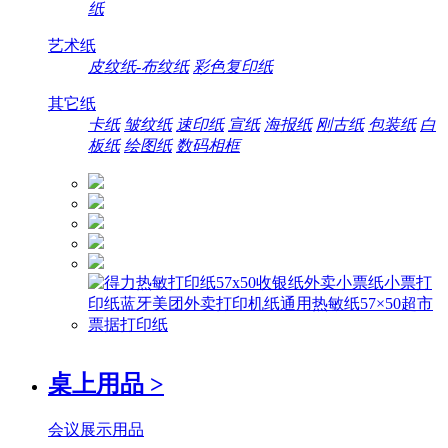
纸
艺术纸
皮纹纸-布纹纸
彩色复印纸
其它纸
卡纸
皱纹纸
速印纸
宣纸
海报纸
刚古纸
包装纸
白
板纸
绘图纸
数码相框
桌上用品
>
会议展示用品