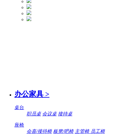
办公家具
>
桌台
职员桌
会议桌
接待桌
座椅
会喜/接待椅
板凳/吧椅
主管椅 员工椅