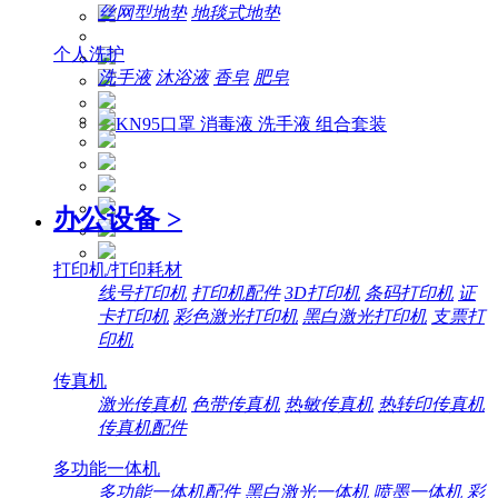
丝网型地垫
地毯式地垫
个人洗护
洗手液
沐浴液
香皂
肥皂
办公设备
>
打印机/打印耗材
线号打印机
打印机配件
3D打印机
条码打印机
证
卡打印机
彩色激光打印机
黑白激光打印机
支票打
印机
传真机
激光传真机
色带传真机
热敏传真机
热转印传真机
传真机配件
多功能一体机
多功能一体机配件
黑白激光一体机
喷墨一体机
彩