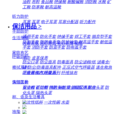
油鞋
布鞋
食品靴
绝缘靴
耐酸碱靴
消防靴
水靴
矿
工靴
防寒靴
耐高温靴
听力防护
耳塞
耳罩
电子耳罩
耳塞分配器
听力配件
保洁用品
>
手部防护
通用手套
防化手套
绝缘手套
焊工手套
抛弃型手套
生活用纸
防割手套
防静电手套
防护袖套
耐高温手套
耐低温
大盘卷纸
无心卷纸
有心卷纸
抽纸
手套
消防手套
防震手套
防电弧手套
家纺布艺
呼吸防护
毛巾
皮革保养
防尘口罩
防尘面具
防毒面具
防尘滤棉/纸
滤毒盒/
擦拭系列
罐
防尘/防毒面具配件
正压式空气呼吸器
逃生救急
工业擦机布
纸架系列
纤维抹布
呼吸器
氧气呼吸器
清洁工具
头部防护
百洁布
百洁垫
拖把
钢丝球
清洁工具配件
安全帽
矿灯帽
消防头盔
安全帽配件
防尘头罩
防
化头罩
隔热头罩
杯、壶及生活餐具
一次性纸杯
一次性碗
水壶
地垫