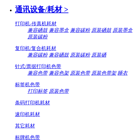
通讯设备/耗材
>
打印机-传真机耗材
兼容硒鼓
兼容墨盒
兼容碳粉
原装硒鼓
原装墨盒
原装碳粉
复印机/复合机耗材
兼容碳粉
兼容硒鼓
原装碳粉
原装硒
针式/票据打印机色带
兼容色带
兼容色架
原装色带
原装色带架
睡衣
标签机色带
打印标签
原装色带
条码打印机耗材
速印机耗材
其它耗材
标牌机色带