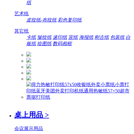
纸
艺术纸
皮纹纸-布纹纸
彩色复印纸
其它纸
卡纸
皱纹纸
速印纸
宣纸
海报纸
刚古纸
包装纸
白
板纸
绘图纸
数码相框
桌上用品
>
会议展示用品