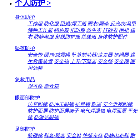
个人防护
>
身体助护
工作服
防化服
阻燃/焊工服
雨衣/雨伞
反光衣/马甲
特种工作服
隔热服
消防服
救生衣
打砂衣
围裙
棉
衣
防静电服
射线防护服
绝缘服
身体防护配件
坠落防护
安全带
缓冲/减震绳
坠落制动器/速差器
抓绳器
逃
生救援装置
安全钩
上升/下降器
安全绳
安全网
医
用酒精
急救用品
创可贴
急救箱
眼面部防护
访客眼镜
防冲击眼镜
护目镜
眼罩
安全近视眼镜
防护面屏
防护面屏架子
电气焊眼镜
电焊面罩
平光
镜
防激光眼镜
足部防护
防砸靴
鞋套/靴套
安全鞋
绝缘布鞋
防静电布鞋
耐