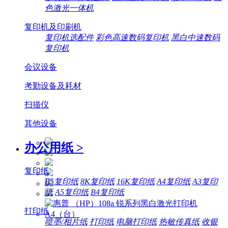
色激光一体机
复印机及印刷机
复印机选配件
彩色高速数码复印机
黑白中速数码
复印机
会议设备
考勤设备及耗材
扫描仪
其他设备
办公用纸
>
复印纸
B5复印纸
8K复印纸
16K复印纸
A4复印纸
A3复印
纸
A5复印纸
B4复印纸
打印纸
喷墨/相片纸
打印纸
电脑打印纸
热敏传真纸
收银