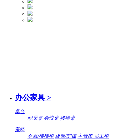
办公家具
>
桌台
职员桌
会议桌
接待桌
座椅
会喜/接待椅
板凳/吧椅
主管椅 员工椅