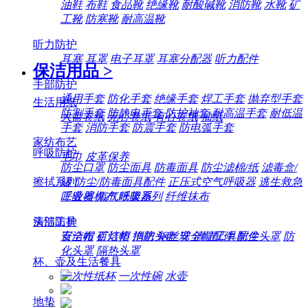
油鞋
布鞋
食品靴
绝缘靴
耐酸碱靴
消防靴
水靴
矿
工靴
防寒靴
耐高温靴
听力防护
耳塞
耳罩
电子耳罩
耳塞分配器
听力配件
保洁用品
>
手部防护
通用手套
防化手套
绝缘手套
焊工手套
抛弃型手套
生活用纸
防割手套
防静电手套
防护袖套
耐高温手套
耐低温
大盘卷纸
无心卷纸
有心卷纸
抽纸
手套
消防手套
防震手套
防电弧手套
家纺布艺
呼吸防护
毛巾
皮革保养
防尘口罩
防尘面具
防毒面具
防尘滤棉/纸
滤毒盒/
擦拭系列
罐
防尘/防毒面具配件
正压式空气呼吸器
逃生救急
工业擦机布
纸架系列
纤维抹布
呼吸器
氧气呼吸器
清洁工具
头部防护
百洁布
百洁垫
拖把
钢丝球
清洁工具配件
安全帽
矿灯帽
消防头盔
安全帽配件
防尘头罩
防
化头罩
隔热头罩
杯、壶及生活餐具
一次性纸杯
一次性碗
水壶
地垫