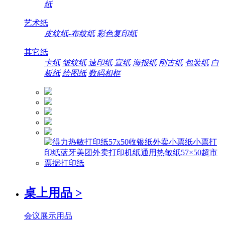
纸
艺术纸
皮纹纸-布纹纸
彩色复印纸
其它纸
卡纸
皱纹纸
速印纸
宣纸
海报纸
刚古纸
包装纸
白
板纸
绘图纸
数码相框
桌上用品
>
会议展示用品