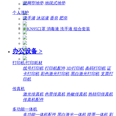
丝网型地垫
地毯式地垫
个人洗护
洗手液
沐浴液
香皂
肥皂
办公设备
>
打印机/打印耗材
线号打印机
打印机配件
3D打印机
条码打印机
证
卡打印机
彩色激光打印机
黑白激光打印机
支票打
印机
传真机
激光传真机
色带传真机
热敏传真机
热转印传真机
传真机配件
多功能一体机
多功能一体机配件
黑白激光一体机
喷墨一体机
彩