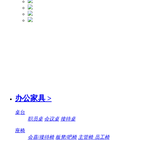
办公家具
>
桌台
职员桌
会议桌
接待桌
座椅
会喜/接待椅
板凳/吧椅
主管椅 员工椅