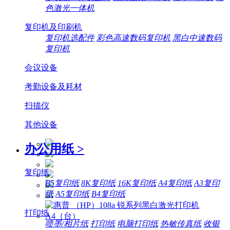
色激光一体机
复印机及印刷机
复印机选配件
彩色高速数码复印机
黑白中速数码
复印机
会议设备
考勤设备及耗材
扫描仪
其他设备
办公用纸
>
复印纸
B5复印纸
8K复印纸
16K复印纸
A4复印纸
A3复印
纸
A5复印纸
B4复印纸
打印纸
喷墨/相片纸
打印纸
电脑打印纸
热敏传真纸
收银