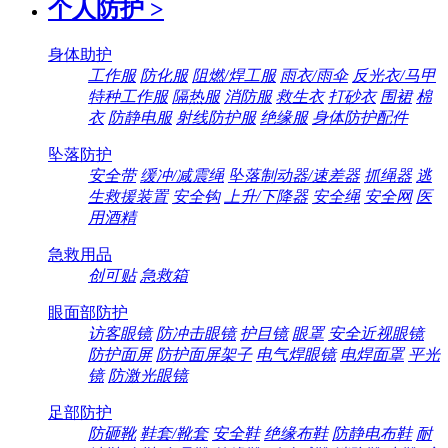
个人防护
>
身体助护
工作服
防化服
阻燃/焊工服
雨衣/雨伞
反光衣/马甲
特种工作服
隔热服
消防服
救生衣
打砂衣
围裙
棉
衣
防静电服
射线防护服
绝缘服
身体防护配件
坠落防护
安全带
缓冲/减震绳
坠落制动器/速差器
抓绳器
逃
生救援装置
安全钩
上升/下降器
安全绳
安全网
医
用酒精
急救用品
创可贴
急救箱
眼面部防护
访客眼镜
防冲击眼镜
护目镜
眼罩
安全近视眼镜
防护面屏
防护面屏架子
电气焊眼镜
电焊面罩
平光
镜
防激光眼镜
足部防护
防砸靴
鞋套/靴套
安全鞋
绝缘布鞋
防静电布鞋
耐