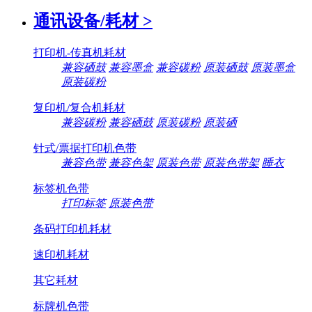
通讯设备/耗材
>
打印机-传真机耗材
兼容硒鼓
兼容墨盒
兼容碳粉
原装硒鼓
原装墨盒
原装碳粉
复印机/复合机耗材
兼容碳粉
兼容硒鼓
原装碳粉
原装硒
针式/票据打印机色带
兼容色带
兼容色架
原装色带
原装色带架
睡衣
标签机色带
打印标签
原装色带
条码打印机耗材
速印机耗材
其它耗材
标牌机色带