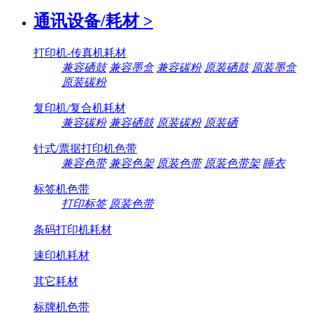
通讯设备/耗材
>
打印机-传真机耗材
兼容硒鼓
兼容墨盒
兼容碳粉
原装硒鼓
原装墨盒
原装碳粉
复印机/复合机耗材
兼容碳粉
兼容硒鼓
原装碳粉
原装硒
针式/票据打印机色带
兼容色带
兼容色架
原装色带
原装色带架
睡衣
标签机色带
打印标签
原装色带
条码打印机耗材
速印机耗材
其它耗材
标牌机色带