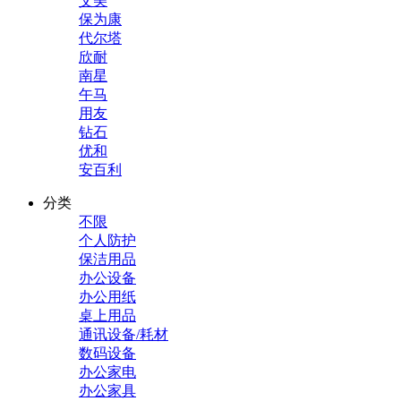
艾美
保为康
代尔塔
欣耐
南星
午马
用友
钻石
优和
安百利
分类
不限
个人防护
保洁用品
办公设备
办公用纸
桌上用品
通讯设备/耗材
数码设备
办公家电
办公家具