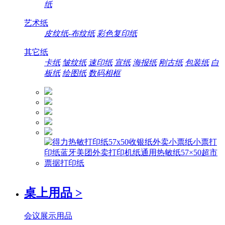
纸
艺术纸
皮纹纸-布纹纸
彩色复印纸
其它纸
卡纸
皱纹纸
速印纸
宣纸
海报纸
刚古纸
包装纸
白
板纸
绘图纸
数码相框
桌上用品
>
会议展示用品