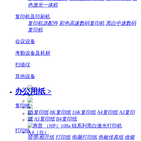
色激光一体机
复印机及印刷机
复印机选配件
彩色高速数码复印机
黑白中速数码
复印机
会议设备
考勤设备及耗材
扫描仪
其他设备
办公用纸
>
复印纸
B5复印纸
8K复印纸
16K复印纸
A4复印纸
A3复印
纸
A5复印纸
B4复印纸
打印纸
喷墨/相片纸
打印纸
电脑打印纸
热敏传真纸
收银