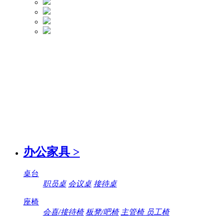
办公家具
>
桌台
职员桌
会议桌
接待桌
座椅
会喜/接待椅
板凳/吧椅
主管椅 员工椅