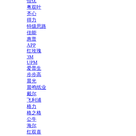
恒优
粤双叶
齐心
得力
特级思路
佳能
惠普
APP
红玫瑰
3M
UPM
爱普生
步步高
晨光
晨鸣纸业
戴尔
飞利浦
格力
格之格
公牛
海尔
红双喜