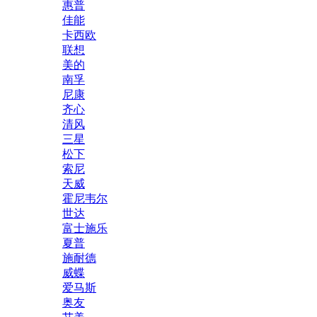
惠普
佳能
卡西欧
联想
美的
南孚
尼康
齐心
清风
三星
松下
索尼
天威
霍尼韦尔
世达
富士施乐
夏普
施耐德
威蝶
爱马斯
奥友