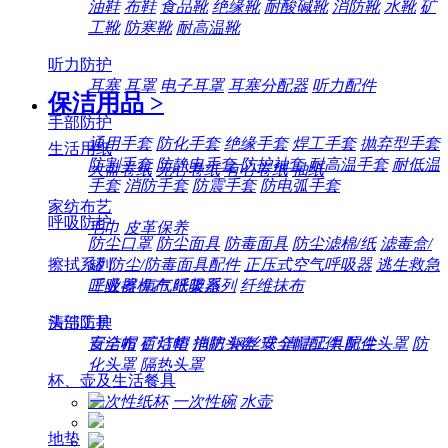
油鞋
布鞋
食品靴
绝缘靴
耐酸碱靴
消防靴
水靴
矿
工靴
防寒靴
耐高温靴
听力防护
耳塞
耳罩
电子耳罩
耳塞分配器
听力配件
保洁用品
>
手部防护
通用手套
防化手套
绝缘手套
焊工手套
抛弃型手套
生活用纸
防割手套
防静电手套
防护袖套
耐高温手套
耐低温
大盘卷纸
无心卷纸
有心卷纸
抽纸
手套
消防手套
防震手套
防电弧手套
家纺布艺
呼吸防护
毛巾
皮革保养
防尘口罩
防尘面具
防毒面具
防尘滤棉/纸
滤毒盒/
擦拭系列
罐
防尘/防毒面具配件
正压式空气呼吸器
逃生救急
工业擦机布
纸架系列
纤维抹布
呼吸器
氧气呼吸器
清洁工具
头部防护
百洁布
百洁垫
拖把
钢丝球
清洁工具配件
安全帽
矿灯帽
消防头盔
安全帽配件
防尘头罩
防
化头罩
隔热头罩
杯、壶及生活餐具
一次性纸杯
一次性碗
水壶
地垫