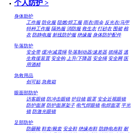
个人防护
>
身体助护
工作服
防化服
阻燃/焊工服
雨衣/雨伞
反光衣/马甲
特种工作服
隔热服
消防服
救生衣
打砂衣
围裙
棉
衣
防静电服
射线防护服
绝缘服
身体防护配件
坠落防护
安全带
缓冲/减震绳
坠落制动器/速差器
抓绳器
逃
生救援装置
安全钩
上升/下降器
安全绳
安全网
医
用酒精
急救用品
创可贴
急救箱
眼面部防护
访客眼镜
防冲击眼镜
护目镜
眼罩
安全近视眼镜
防护面屏
防护面屏架子
电气焊眼镜
电焊面罩
平光
镜
防激光眼镜
足部防护
防砸靴
鞋套/靴套
安全鞋
绝缘布鞋
防静电布鞋
耐