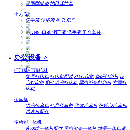
丝网型地垫
地毯式地垫
个人洗护
洗手液
沐浴液
香皂
肥皂
办公设备
>
打印机/打印耗材
线号打印机
打印机配件
3D打印机
条码打印机
证
卡打印机
彩色激光打印机
黑白激光打印机
支票打
印机
传真机
激光传真机
色带传真机
热敏传真机
热转印传真机
传真机配件
多功能一体机
多功能一体机配件
黑白激光一体机
喷墨一体机
彩