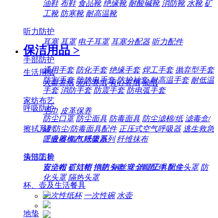
油鞋
布鞋
食品靴
绝缘靴
耐酸碱靴
消防靴
水靴
矿
工靴
防寒靴
耐高温靴
听力防护
耳塞
耳罩
电子耳罩
耳塞分配器
听力配件
保洁用品
>
手部防护
通用手套
防化手套
绝缘手套
焊工手套
抛弃型手套
生活用纸
防割手套
防静电手套
防护袖套
耐高温手套
耐低温
大盘卷纸
无心卷纸
有心卷纸
抽纸
手套
消防手套
防震手套
防电弧手套
家纺布艺
呼吸防护
毛巾
皮革保养
防尘口罩
防尘面具
防毒面具
防尘滤棉/纸
滤毒盒/
擦拭系列
罐
防尘/防毒面具配件
正压式空气呼吸器
逃生救急
工业擦机布
纸架系列
纤维抹布
呼吸器
氧气呼吸器
清洁工具
头部防护
百洁布
百洁垫
拖把
钢丝球
清洁工具配件
安全帽
矿灯帽
消防头盔
安全帽配件
防尘头罩
防
化头罩
隔热头罩
杯、壶及生活餐具
一次性纸杯
一次性碗
水壶
地垫