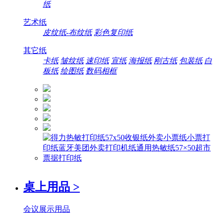
纸
艺术纸
皮纹纸-布纹纸
彩色复印纸
其它纸
卡纸
皱纹纸
速印纸
宣纸
海报纸
刚古纸
包装纸
白
板纸
绘图纸
数码相框
桌上用品
>
会议展示用品