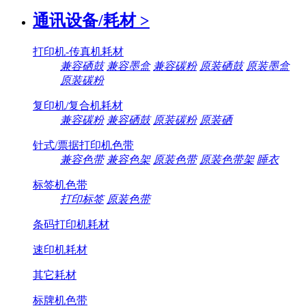
通讯设备/耗材
>
打印机-传真机耗材
兼容硒鼓
兼容墨盒
兼容碳粉
原装硒鼓
原装墨盒
原装碳粉
复印机/复合机耗材
兼容碳粉
兼容硒鼓
原装碳粉
原装硒
针式/票据打印机色带
兼容色带
兼容色架
原装色带
原装色带架
睡衣
标签机色带
打印标签
原装色带
条码打印机耗材
速印机耗材
其它耗材
标牌机色带