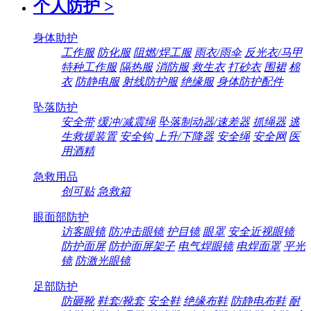
个人防护
>
身体助护
工作服
防化服
阻燃/焊工服
雨衣/雨伞
反光衣/马甲
特种工作服
隔热服
消防服
救生衣
打砂衣
围裙
棉
衣
防静电服
射线防护服
绝缘服
身体防护配件
坠落防护
安全带
缓冲/减震绳
坠落制动器/速差器
抓绳器
逃
生救援装置
安全钩
上升/下降器
安全绳
安全网
医
用酒精
急救用品
创可贴
急救箱
眼面部防护
访客眼镜
防冲击眼镜
护目镜
眼罩
安全近视眼镜
防护面屏
防护面屏架子
电气焊眼镜
电焊面罩
平光
镜
防激光眼镜
足部防护
防砸靴
鞋套/靴套
安全鞋
绝缘布鞋
防静电布鞋
耐