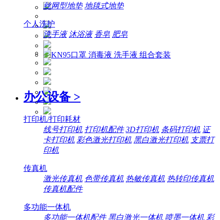
丝网型地垫
地毯式地垫
个人洗护
洗手液
沐浴液
香皂
肥皂
办公设备
>
打印机/打印耗材
线号打印机
打印机配件
3D打印机
条码打印机
证
卡打印机
彩色激光打印机
黑白激光打印机
支票打
印机
传真机
激光传真机
色带传真机
热敏传真机
热转印传真机
传真机配件
多功能一体机
多功能一体机配件
黑白激光一体机
喷墨一体机
彩