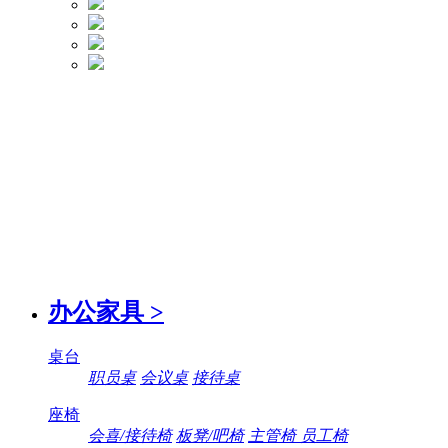
办公家具
>
桌台
职员桌
会议桌
接待桌
座椅
会喜/接待椅
板凳/吧椅
主管椅 员工椅