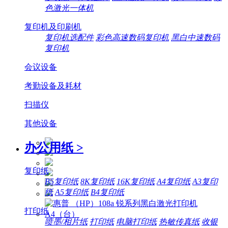
色激光一体机
复印机及印刷机
复印机选配件
彩色高速数码复印机
黑白中速数码
复印机
会议设备
考勤设备及耗材
扫描仪
其他设备
办公用纸
>
复印纸
B5复印纸
8K复印纸
16K复印纸
A4复印纸
A3复印
纸
A5复印纸
B4复印纸
打印纸
喷墨/相片纸
打印纸
电脑打印纸
热敏传真纸
收银