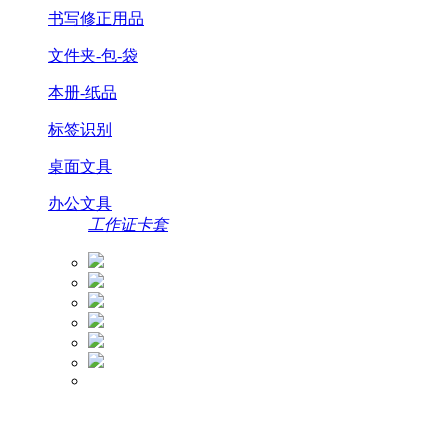
书写修正用品
文件夹-包-袋
本册-纸品
标签识别
桌面文具
办公文具
工作证卡套