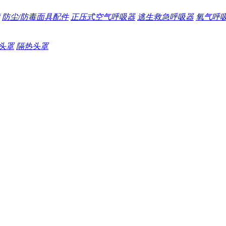
防尘/防毒面具配件
正压式空气呼吸器
逃生救急呼吸器
氧气呼
头罩
隔热头罩