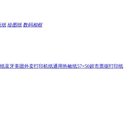
板纸
绘图纸
数码相框