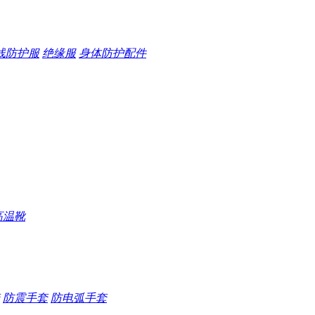
线防护服
绝缘服
身体防护配件
高温靴
防震手套
防电弧手套