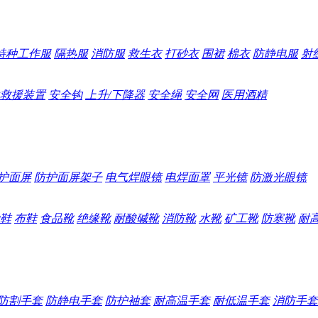
特种工作服
隔热服
消防服
救生衣
打砂衣
围裙
棉衣
防静电服
射
救援装置
安全钩
上升/下降器
安全绳
安全网
医用酒精
护面屏
防护面屏架子
电气焊眼镜
电焊面罩
平光镜
防激光眼镜
鞋
布鞋
食品靴
绝缘靴
耐酸碱靴
消防靴
水靴
矿工靴
防寒靴
耐
防割手套
防静电手套
防护袖套
耐高温手套
耐低温手套
消防手套