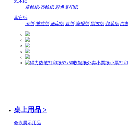
艺术纸
皮纹纸-布纹纸
彩色复印纸
其它纸
卡纸
皱纹纸
速印纸
宣纸
海报纸
刚古纸
包装纸
白
桌上用品
>
会议展示用品