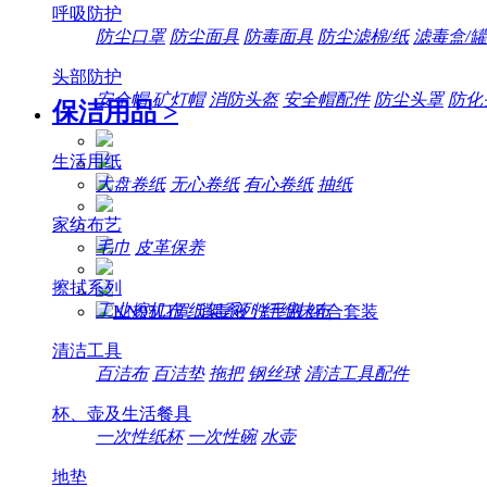
呼吸防护
防尘口罩
防尘面具
防毒面具
防尘滤棉/纸
滤毒盒/罐
头部防护
安全帽
矿灯帽
消防头盔
安全帽配件
防尘头罩
防化
保洁用品
>
生活用纸
大盘卷纸
无心卷纸
有心卷纸
抽纸
家纺布艺
毛巾
皮革保养
擦拭系列
工业擦机布
纸架系列
纤维抹布
清洁工具
百洁布
百洁垫
拖把
钢丝球
清洁工具配件
杯、壶及生活餐具
一次性纸杯
一次性碗
水壶
地垫