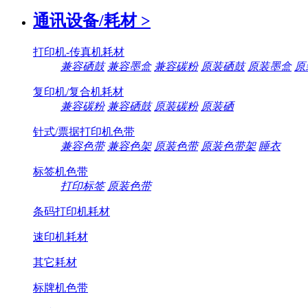
通讯设备/耗材
>
打印机-传真机耗材
兼容硒鼓
兼容墨盒
兼容碳粉
原装硒鼓
原装墨盒
原
复印机/复合机耗材
兼容碳粉
兼容硒鼓
原装碳粉
原装硒
针式/票据打印机色带
兼容色带
兼容色架
原装色带
原装色带架
睡衣
标签机色带
打印标签
原装色带
条码打印机耗材
速印机耗材
其它耗材
标牌机色带