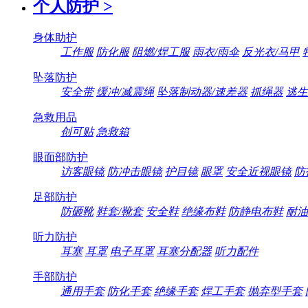
个人防护
>
身体助护
工作服
防化服
阻燃/焊工服
雨衣/雨伞
反光衣/马甲
坠落防护
安全带
缓冲/减震绳
坠落制动器/速差器
抓绳器
逃生
急救用品
创可贴
急救箱
眼面部防护
访客眼镜
防冲击眼镜
护目镜
眼罩
安全近视眼镜
防
足部防护
防砸靴
鞋套/靴套
安全鞋
绝缘布鞋
防静电布鞋
耐油
听力防护
耳塞
耳罩
电子耳罩
耳塞分配器
听力配件
手部防护
通用手套
防化手套
绝缘手套
焊工手套
抛弃型手套