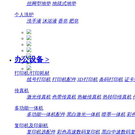
丝网型地垫
地毯式地垫
个人洗护
洗手液
沐浴液
香皂
肥皂
办公设备
>
打印机/打印耗材
线号打印机
打印机配件
3D打印机
条码打印机
证卡
传真机
激光传真机
色带传真机
热敏传真机
热转印传真机
多功能一体机
多功能一体机配件
黑白激光一体机
喷墨一体机
彩
复印机及印刷机
复印机选配件
彩色高速数码复印机
黑白中速数码复