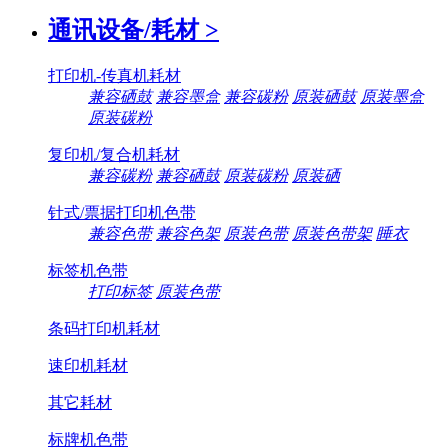
通讯设备/耗材
>
打印机-传真机耗材
兼容硒鼓
兼容墨盒
兼容碳粉
原装硒鼓
原装墨盒
原装碳粉
复印机/复合机耗材
兼容碳粉
兼容硒鼓
原装碳粉
原装硒
针式/票据打印机色带
兼容色带
兼容色架
原装色带
原装色带架
睡衣
标签机色带
打印标签
原装色带
条码打印机耗材
速印机耗材
其它耗材
标牌机色带