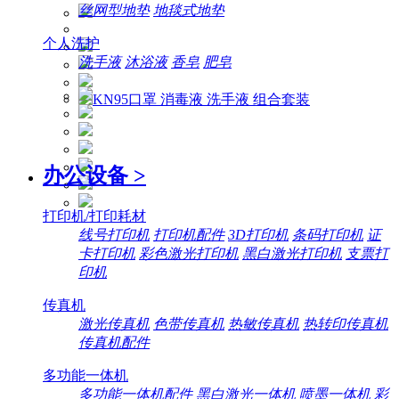
丝网型地垫
地毯式地垫
个人洗护
洗手液
沐浴液
香皂
肥皂
办公设备
>
打印机/打印耗材
线号打印机
打印机配件
3D打印机
条码打印机
证
卡打印机
彩色激光打印机
黑白激光打印机
支票打
印机
传真机
激光传真机
色带传真机
热敏传真机
热转印传真机
传真机配件
多功能一体机
多功能一体机配件
黑白激光一体机
喷墨一体机
彩