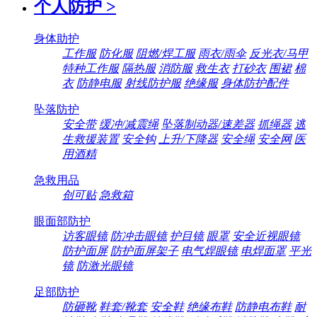
个人防护
>
身体助护
工作服
防化服
阻燃/焊工服
雨衣/雨伞
反光衣/马甲
特种工作服
隔热服
消防服
救生衣
打砂衣
围裙
棉
衣
防静电服
射线防护服
绝缘服
身体防护配件
坠落防护
安全带
缓冲/减震绳
坠落制动器/速差器
抓绳器
逃
生救援装置
安全钩
上升/下降器
安全绳
安全网
医
用酒精
急救用品
创可贴
急救箱
眼面部防护
访客眼镜
防冲击眼镜
护目镜
眼罩
安全近视眼镜
防护面屏
防护面屏架子
电气焊眼镜
电焊面罩
平光
镜
防激光眼镜
足部防护
防砸靴
鞋套/靴套
安全鞋
绝缘布鞋
防静电布鞋
耐