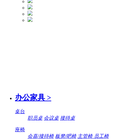
办公家具
>
桌台
职员桌
会议桌
接待桌
座椅
会喜/接待椅
板凳/吧椅
主管椅 员工椅