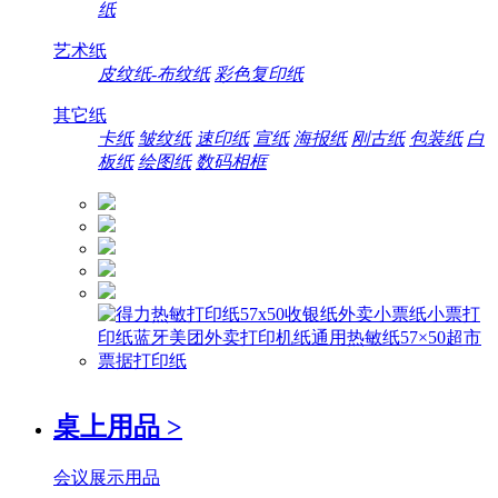
纸
艺术纸
皮纹纸-布纹纸
彩色复印纸
其它纸
卡纸
皱纹纸
速印纸
宣纸
海报纸
刚古纸
包装纸
白
板纸
绘图纸
数码相框
桌上用品
>
会议展示用品