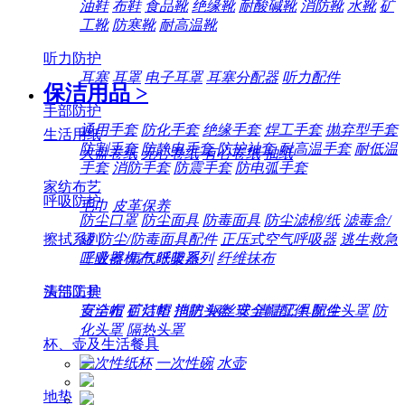
油鞋
布鞋
食品靴
绝缘靴
耐酸碱靴
消防靴
水靴
矿
工靴
防寒靴
耐高温靴
听力防护
耳塞
耳罩
电子耳罩
耳塞分配器
听力配件
保洁用品
>
手部防护
通用手套
防化手套
绝缘手套
焊工手套
抛弃型手套
生活用纸
防割手套
防静电手套
防护袖套
耐高温手套
耐低温
大盘卷纸
无心卷纸
有心卷纸
抽纸
手套
消防手套
防震手套
防电弧手套
家纺布艺
呼吸防护
毛巾
皮革保养
防尘口罩
防尘面具
防毒面具
防尘滤棉/纸
滤毒盒/
擦拭系列
罐
防尘/防毒面具配件
正压式空气呼吸器
逃生救急
工业擦机布
纸架系列
纤维抹布
呼吸器
氧气呼吸器
清洁工具
头部防护
百洁布
百洁垫
拖把
钢丝球
清洁工具配件
安全帽
矿灯帽
消防头盔
安全帽配件
防尘头罩
防
化头罩
隔热头罩
杯、壶及生活餐具
一次性纸杯
一次性碗
水壶
地垫