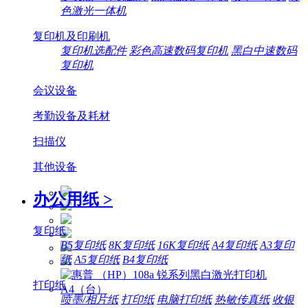
色激光一体机
复印机及印刷机
复印机选配件
彩色高速数码复印机
黑白中速数码
复印机
会议设备
考勤设备及耗材
扫描仪
其他设备
办公用纸
>
复印纸
B5复印纸
8K复印纸
16K复印纸
A4复印纸
A3复印
纸
A5复印纸
B4复印纸
打印纸
喷墨/相片纸
打印纸
电脑打印纸
热敏传真纸
收银