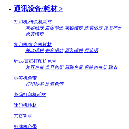
通讯设备/耗材
>
打印机-传真机耗材
兼容硒鼓
兼容墨盒
兼容碳粉
原装硒鼓
原装墨盒
原装碳粉
复印机/复合机耗材
兼容碳粉
兼容硒鼓
原装碳粉
原装硒
针式/票据打印机色带
兼容色带
兼容色架
原装色带
原装色带架
睡衣
标签机色带
打印标签
原装色带
条码打印机耗材
速印机耗材
其它耗材
标牌机色带