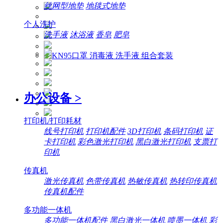
丝网型地垫
地毯式地垫
个人洗护
洗手液
沐浴液
香皂
肥皂
办公设备
>
打印机/打印耗材
线号打印机
打印机配件
3D打印机
条码打印机
证
卡打印机
彩色激光打印机
黑白激光打印机
支票打
印机
传真机
激光传真机
色带传真机
热敏传真机
热转印传真机
传真机配件
多功能一体机
多功能一体机配件
黑白激光一体机
喷墨一体机
彩