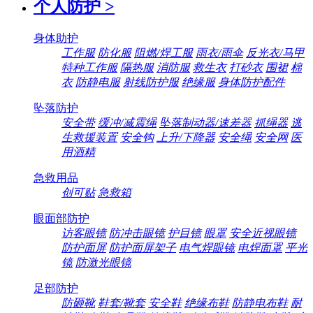
个人防护
>
身体助护
工作服
防化服
阻燃/焊工服
雨衣/雨伞
反光衣/马甲
特种工作服
隔热服
消防服
救生衣
打砂衣
围裙
棉
衣
防静电服
射线防护服
绝缘服
身体防护配件
坠落防护
安全带
缓冲/减震绳
坠落制动器/速差器
抓绳器
逃
生救援装置
安全钩
上升/下降器
安全绳
安全网
医
用酒精
急救用品
创可贴
急救箱
眼面部防护
访客眼镜
防冲击眼镜
护目镜
眼罩
安全近视眼镜
防护面屏
防护面屏架子
电气焊眼镜
电焊面罩
平光
镜
防激光眼镜
足部防护
防砸靴
鞋套/靴套
安全鞋
绝缘布鞋
防静电布鞋
耐