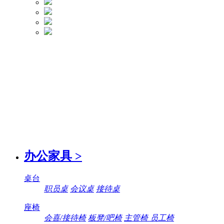
办公家具
>
桌台
职员桌
会议桌
接待桌
座椅
会喜/接待椅
板凳/吧椅
主管椅 员工椅