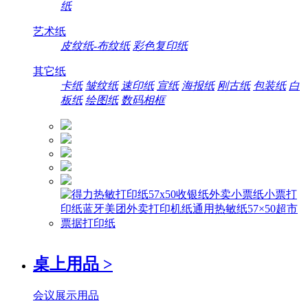
纸
艺术纸
皮纹纸-布纹纸
彩色复印纸
其它纸
卡纸
皱纹纸
速印纸
宣纸
海报纸
刚古纸
包装纸
白
板纸
绘图纸
数码相框
桌上用品
>
会议展示用品