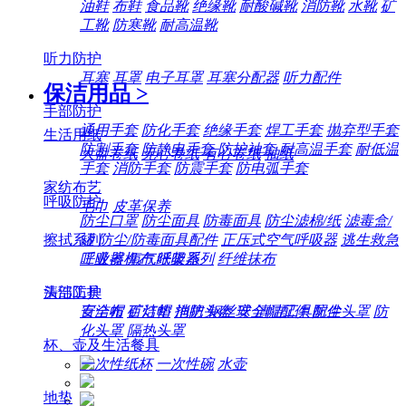
油鞋
布鞋
食品靴
绝缘靴
耐酸碱靴
消防靴
水靴
矿
工靴
防寒靴
耐高温靴
听力防护
耳塞
耳罩
电子耳罩
耳塞分配器
听力配件
保洁用品
>
手部防护
通用手套
防化手套
绝缘手套
焊工手套
抛弃型手套
生活用纸
防割手套
防静电手套
防护袖套
耐高温手套
耐低温
大盘卷纸
无心卷纸
有心卷纸
抽纸
手套
消防手套
防震手套
防电弧手套
家纺布艺
呼吸防护
毛巾
皮革保养
防尘口罩
防尘面具
防毒面具
防尘滤棉/纸
滤毒盒/
擦拭系列
罐
防尘/防毒面具配件
正压式空气呼吸器
逃生救急
工业擦机布
纸架系列
纤维抹布
呼吸器
氧气呼吸器
清洁工具
头部防护
百洁布
百洁垫
拖把
钢丝球
清洁工具配件
安全帽
矿灯帽
消防头盔
安全帽配件
防尘头罩
防
化头罩
隔热头罩
杯、壶及生活餐具
一次性纸杯
一次性碗
水壶
地垫