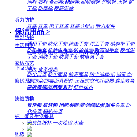
油鞋
布鞋
食品靴
绝缘靴
耐酸碱靴
消防靴
水靴
矿
工靴
防寒靴
耐高温靴
听力防护
耳塞
耳罩
电子耳罩
耳塞分配器
听力配件
保洁用品
>
手部防护
通用手套
防化手套
绝缘手套
焊工手套
抛弃型手套
生活用纸
防割手套
防静电手套
防护袖套
耐高温手套
耐低温
大盘卷纸
无心卷纸
有心卷纸
抽纸
手套
消防手套
防震手套
防电弧手套
家纺布艺
呼吸防护
毛巾
皮革保养
防尘口罩
防尘面具
防毒面具
防尘滤棉/纸
滤毒盒/
擦拭系列
罐
防尘/防毒面具配件
正压式空气呼吸器
逃生救急
工业擦机布
纸架系列
纤维抹布
呼吸器
氧气呼吸器
清洁工具
头部防护
百洁布
百洁垫
拖把
钢丝球
清洁工具配件
安全帽
矿灯帽
消防头盔
安全帽配件
防尘头罩
防
化头罩
隔热头罩
杯、壶及生活餐具
一次性纸杯
一次性碗
水壶
地垫