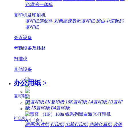
色激光一体机
复印机及印刷机
复印机选配件
彩色高速数码复印机
黑白中速数码
复印机
会议设备
考勤设备及耗材
扫描仪
其他设备
办公用纸
>
复印纸
B5复印纸
8K复印纸
16K复印纸
A4复印纸
A3复印
纸
A5复印纸
B4复印纸
打印纸
喷墨/相片纸
打印纸
电脑打印纸
热敏传真纸
收银