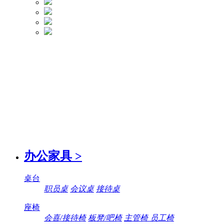
办公家具
>
桌台
职员桌
会议桌
接待桌
座椅
会喜/接待椅
板凳/吧椅
主管椅 员工椅