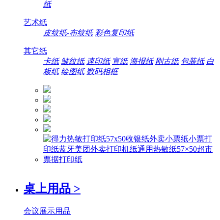
纸
艺术纸
皮纹纸-布纹纸
彩色复印纸
其它纸
卡纸
皱纹纸
速印纸
宣纸
海报纸
刚古纸
包装纸
白
板纸
绘图纸
数码相框
桌上用品
>
会议展示用品