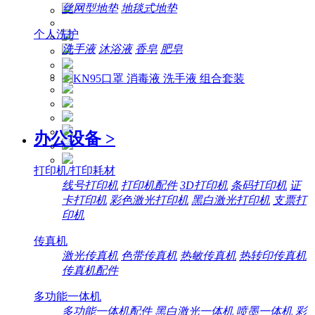
丝网型地垫
地毯式地垫
个人洗护
洗手液
沐浴液
香皂
肥皂
办公设备
>
打印机/打印耗材
线号打印机
打印机配件
3D打印机
条码打印机
证
卡打印机
彩色激光打印机
黑白激光打印机
支票打
印机
传真机
激光传真机
色带传真机
热敏传真机
热转印传真机
传真机配件
多功能一体机
多功能一体机配件
黑白激光一体机
喷墨一体机
彩