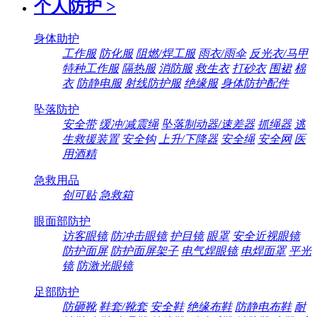
个人防护
>
身体助护
工作服
防化服
阻燃/焊工服
雨衣/雨伞
反光衣/马甲
特种工作服
隔热服
消防服
救生衣
打砂衣
围裙
棉
衣
防静电服
射线防护服
绝缘服
身体防护配件
坠落防护
安全带
缓冲/减震绳
坠落制动器/速差器
抓绳器
逃
生救援装置
安全钩
上升/下降器
安全绳
安全网
医
用酒精
急救用品
创可贴
急救箱
眼面部防护
访客眼镜
防冲击眼镜
护目镜
眼罩
安全近视眼镜
防护面屏
防护面屏架子
电气焊眼镜
电焊面罩
平光
镜
防激光眼镜
足部防护
防砸靴
鞋套/靴套
安全鞋
绝缘布鞋
防静电布鞋
耐