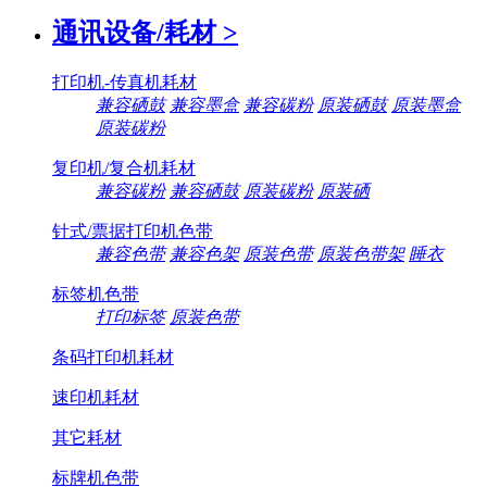
通讯设备/耗材
>
打印机-传真机耗材
兼容硒鼓
兼容墨盒
兼容碳粉
原装硒鼓
原装墨盒
原装碳粉
复印机/复合机耗材
兼容碳粉
兼容硒鼓
原装碳粉
原装硒
针式/票据打印机色带
兼容色带
兼容色架
原装色带
原装色带架
睡衣
标签机色带
打印标签
原装色带
条码打印机耗材
速印机耗材
其它耗材
标牌机色带