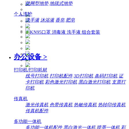
丝网型地垫
地毯式地垫
个人洗护
洗手液
沐浴液
香皂
肥皂
办公设备
>
打印机/打印耗材
线号打印机
打印机配件
3D打印机
条码打印机
证
卡打印机
彩色激光打印机
黑白激光打印机
支票打
印机
传真机
激光传真机
色带传真机
热敏传真机
热转印传真机
传真机配件
多功能一体机
多功能一体机配件
黑白激光一体机
喷墨一体机
彩