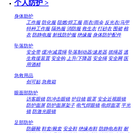
个人防护
>
身体助护
工作服
防化服
阻燃/焊工服
雨衣/雨伞
反光衣/马甲
特种工作服
隔热服
消防服
救生衣
打砂衣
围裙
棉
衣
防静电服
射线防护服
绝缘服
身体防护配件
坠落防护
安全带
缓冲/减震绳
坠落制动器/速差器
抓绳器
逃
生救援装置
安全钩
上升/下降器
安全绳
安全网
医
用酒精
急救用品
创可贴
急救箱
眼面部防护
访客眼镜
防冲击眼镜
护目镜
眼罩
安全近视眼镜
防护面屏
防护面屏架子
电气焊眼镜
电焊面罩
平光
镜
防激光眼镜
足部防护
防砸靴
鞋套/靴套
安全鞋
绝缘布鞋
防静电布鞋
耐