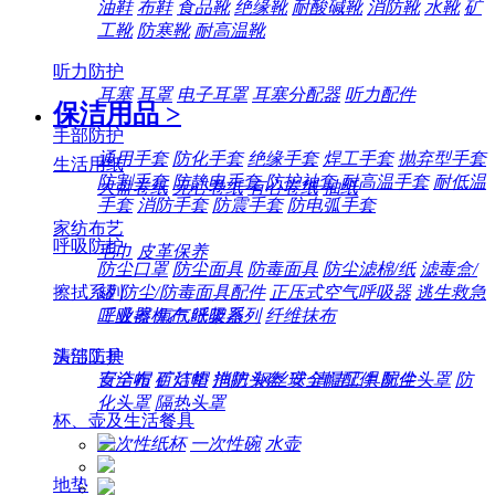
油鞋
布鞋
食品靴
绝缘靴
耐酸碱靴
消防靴
水靴
矿
工靴
防寒靴
耐高温靴
听力防护
耳塞
耳罩
电子耳罩
耳塞分配器
听力配件
保洁用品
>
手部防护
通用手套
防化手套
绝缘手套
焊工手套
抛弃型手套
生活用纸
防割手套
防静电手套
防护袖套
耐高温手套
耐低温
大盘卷纸
无心卷纸
有心卷纸
抽纸
手套
消防手套
防震手套
防电弧手套
家纺布艺
呼吸防护
毛巾
皮革保养
防尘口罩
防尘面具
防毒面具
防尘滤棉/纸
滤毒盒/
擦拭系列
罐
防尘/防毒面具配件
正压式空气呼吸器
逃生救急
工业擦机布
纸架系列
纤维抹布
呼吸器
氧气呼吸器
清洁工具
头部防护
百洁布
百洁垫
拖把
钢丝球
清洁工具配件
安全帽
矿灯帽
消防头盔
安全帽配件
防尘头罩
防
化头罩
隔热头罩
杯、壶及生活餐具
一次性纸杯
一次性碗
水壶
地垫