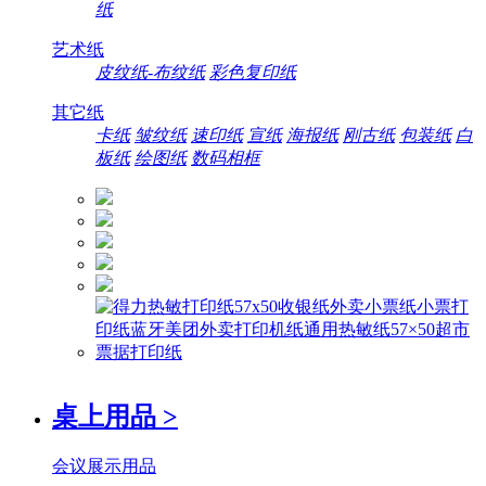
纸
艺术纸
皮纹纸-布纹纸
彩色复印纸
其它纸
卡纸
皱纹纸
速印纸
宣纸
海报纸
刚古纸
包装纸
白
板纸
绘图纸
数码相框
桌上用品
>
会议展示用品