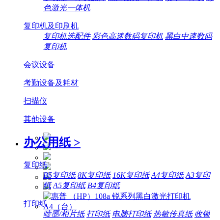
色激光一体机
复印机及印刷机
复印机选配件
彩色高速数码复印机
黑白中速数码
复印机
会议设备
考勤设备及耗材
扫描仪
其他设备
办公用纸
>
复印纸
B5复印纸
8K复印纸
16K复印纸
A4复印纸
A3复印
纸
A5复印纸
B4复印纸
打印纸
喷墨/相片纸
打印纸
电脑打印纸
热敏传真纸
收银