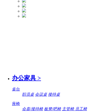
办公家具
>
桌台
职员桌
会议桌
接待桌
座椅
会喜/接待椅
板凳/吧椅
主管椅 员工椅