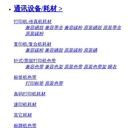
通讯设备/耗材
>
打印机-传真机耗材
兼容硒鼓
兼容墨盒
兼容碳粉
原装硒鼓
原装墨盒
原装碳粉
复印机/复合机耗材
兼容碳粉
兼容硒鼓
原装碳粉
原装硒
针式/票据打印机色带
兼容色带
兼容色架
原装色带
原装色带架
睡衣
标签机色带
打印标签
原装色带
条码打印机耗材
速印机耗材
其它耗材
标牌机色带