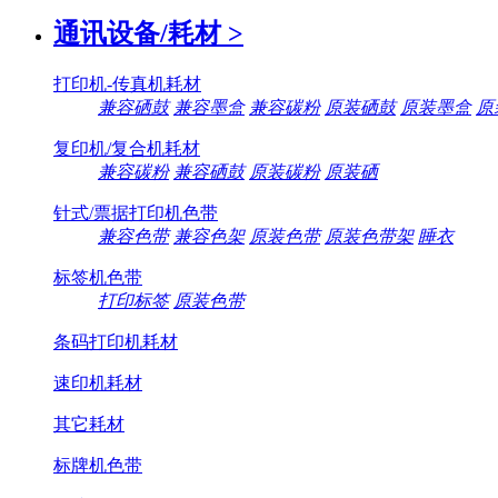
通讯设备/耗材
>
打印机-传真机耗材
兼容硒鼓
兼容墨盒
兼容碳粉
原装硒鼓
原装墨盒
原
复印机/复合机耗材
兼容碳粉
兼容硒鼓
原装碳粉
原装硒
针式/票据打印机色带
兼容色带
兼容色架
原装色带
原装色带架
睡衣
标签机色带
打印标签
原装色带
条码打印机耗材
速印机耗材
其它耗材
标牌机色带