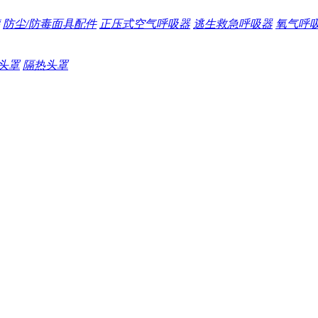
防尘/防毒面具配件
正压式空气呼吸器
逃生救急呼吸器
氧气呼
头罩
隔热头罩