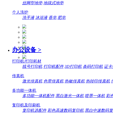
丝网型地垫
地毯式地垫
个人洗护
洗手液
沐浴液
香皂
肥皂
办公设备
>
打印机/打印耗材
线号打印机
打印机配件
3D打印机
条码打印机
证卡
传真机
激光传真机
色带传真机
热敏传真机
热转印传真机
多功能一体机
多功能一体机配件
黑白激光一体机
喷墨一体机
彩
复印机及印刷机
复印机选配件
彩色高速数码复印机
黑白中速数码复