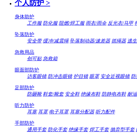
个人防护
>
身体助护
工作服
防化服
阻燃/焊工服
雨衣/雨伞
反光衣/马甲
坠落防护
安全带
缓冲/减震绳
坠落制动器/速差器
抓绳器
逃生
急救用品
创可贴
急救箱
眼面部防护
访客眼镜
防冲击眼镜
护目镜
眼罩
安全近视眼镜
防
足部防护
防砸靴
鞋套/靴套
安全鞋
绝缘布鞋
防静电布鞋
耐油
听力防护
耳塞
耳罩
电子耳罩
耳塞分配器
听力配件
手部防护
通用手套
防化手套
绝缘手套
焊工手套
抛弃型手套