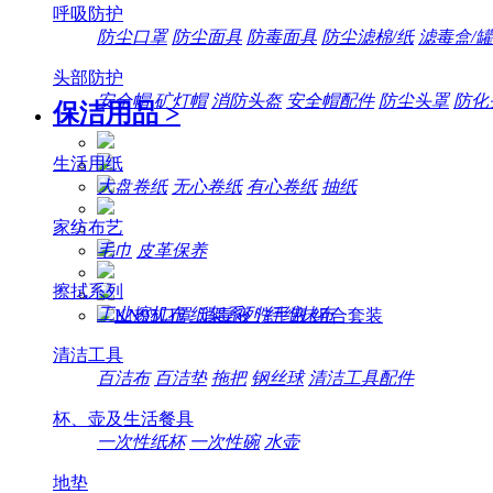
呼吸防护
防尘口罩
防尘面具
防毒面具
防尘滤棉/纸
滤毒盒/罐
头部防护
安全帽
矿灯帽
消防头盔
安全帽配件
防尘头罩
防化
保洁用品
>
生活用纸
大盘卷纸
无心卷纸
有心卷纸
抽纸
家纺布艺
毛巾
皮革保养
擦拭系列
工业擦机布
纸架系列
纤维抹布
清洁工具
百洁布
百洁垫
拖把
钢丝球
清洁工具配件
杯、壶及生活餐具
一次性纸杯
一次性碗
水壶
地垫