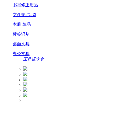
书写修正用品
文件夹-包-袋
本册-纸品
标签识别
桌面文具
办公文具
工作证卡套