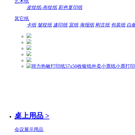
艺术纸
皮纹纸-布纹纸
彩色复印纸
其它纸
卡纸
皱纹纸
速印纸
宣纸
海报纸
刚古纸
包装纸
白
桌上用品
>
会议展示用品