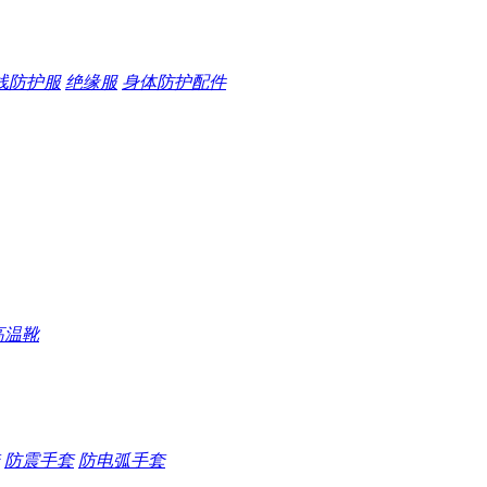
线防护服
绝缘服
身体防护配件
高温靴
防震手套
防电弧手套