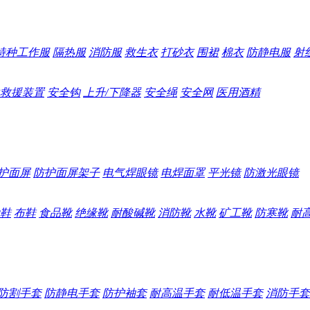
特种工作服
隔热服
消防服
救生衣
打砂衣
围裙
棉衣
防静电服
射
救援装置
安全钩
上升/下降器
安全绳
安全网
医用酒精
护面屏
防护面屏架子
电气焊眼镜
电焊面罩
平光镜
防激光眼镜
鞋
布鞋
食品靴
绝缘靴
耐酸碱靴
消防靴
水靴
矿工靴
防寒靴
耐
防割手套
防静电手套
防护袖套
耐高温手套
耐低温手套
消防手套