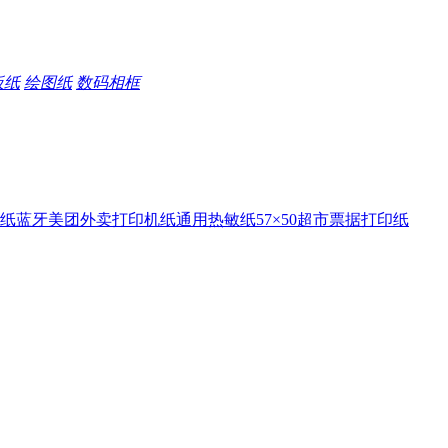
板纸
绘图纸
数码相框