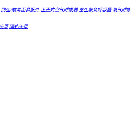
防尘/防毒面具配件
正压式空气呼吸器
逃生救急呼吸器
氧气呼
头罩
隔热头罩