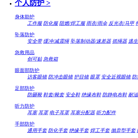
个人防护
>
身体助护
工作服
防化服
阻燃/焊工服
雨衣/雨伞
反光衣/马甲
坠落防护
安全带
缓冲/减震绳
坠落制动器/速差器
抓绳器
逃生
急救用品
创可贴
急救箱
眼面部防护
访客眼镜
防冲击眼镜
护目镜
眼罩
安全近视眼镜
防
足部防护
防砸靴
鞋套/靴套
安全鞋
绝缘布鞋
防静电布鞋
耐油
听力防护
耳塞
耳罩
电子耳罩
耳塞分配器
听力配件
手部防护
通用手套
防化手套
绝缘手套
焊工手套
抛弃型手套