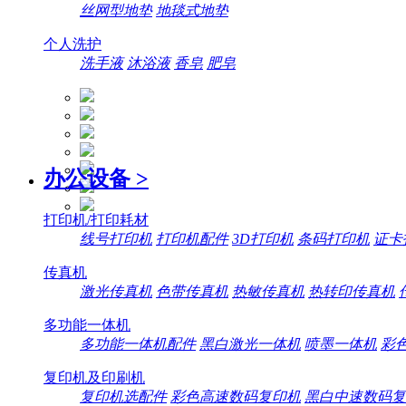
丝网型地垫
地毯式地垫
个人洗护
洗手液
沐浴液
香皂
肥皂
办公设备
>
打印机/打印耗材
线号打印机
打印机配件
3D打印机
条码打印机
证卡
传真机
激光传真机
色带传真机
热敏传真机
热转印传真机
多功能一体机
多功能一体机配件
黑白激光一体机
喷墨一体机
彩
复印机及印刷机
复印机选配件
彩色高速数码复印机
黑白中速数码复