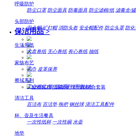
呼吸防护
防尘口罩
防尘面具
防毒面具
防尘滤棉/纸
滤毒盒/罐
头部防护
安全帽
矿灯帽
消防头盔
安全帽配件
防尘头罩
防化
保洁用品
>
生活用纸
大盘卷纸
无心卷纸
有心卷纸
抽纸
家纺布艺
毛巾
皮革保养
擦拭系列
工业擦机布
纸架系列
纤维抹布
清洁工具
百洁布
百洁垫
拖把
钢丝球
清洁工具配件
杯、壶及生活餐具
一次性纸杯
一次性碗
水壶
地垫