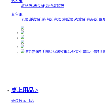
艺术纸
皮纹纸-布纹纸
彩色复印纸
其它纸
卡纸
皱纹纸
速印纸
宣纸
海报纸
刚古纸
包装纸
白
桌上用品
>
会议展示用品