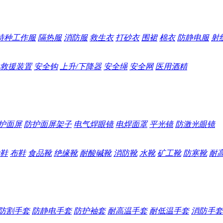
特种工作服
隔热服
消防服
救生衣
打砂衣
围裙
棉衣
防静电服
射
救援装置
安全钩
上升/下降器
安全绳
安全网
医用酒精
护面屏
防护面屏架子
电气焊眼镜
电焊面罩
平光镜
防激光眼镜
鞋
布鞋
食品靴
绝缘靴
耐酸碱靴
消防靴
水靴
矿工靴
防寒靴
耐
防割手套
防静电手套
防护袖套
耐高温手套
耐低温手套
消防手套