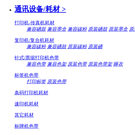
通讯设备/耗材
>
打印机-传真机耗材
兼容硒鼓
兼容墨盒
兼容碳粉
原装硒鼓
原装墨盒
原
复印机/复合机耗材
兼容碳粉
兼容硒鼓
原装碳粉
原装硒
针式/票据打印机色带
兼容色带
兼容色架
原装色带
原装色带架
睡衣
标签机色带
打印标签
原装色带
条码打印机耗材
速印机耗材
其它耗材
标牌机色带