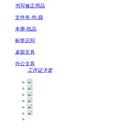
书写修正用品
文件夹-包-袋
本册-纸品
标签识别
桌面文具
办公文具
工作证卡套