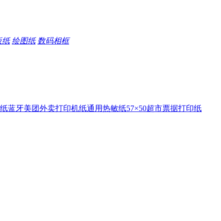
板纸
绘图纸
数码相框