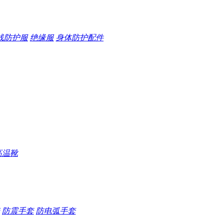
线防护服
绝缘服
身体防护配件
高温靴
防震手套
防电弧手套