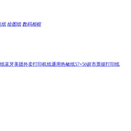
板纸
绘图纸
数码相框