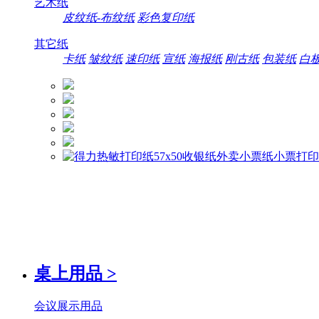
艺术纸
皮纹纸-布纹纸
彩色复印纸
其它纸
卡纸
皱纹纸
速印纸
宣纸
海报纸
刚古纸
包装纸
白
桌上用品
>
会议展示用品