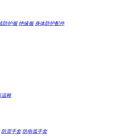
线防护服
绝缘服
身体防护配件
高温靴
防震手套
防电弧手套