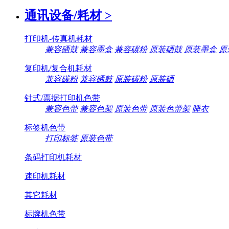
通讯设备/耗材
>
打印机-传真机耗材
兼容硒鼓
兼容墨盒
兼容碳粉
原装硒鼓
原装墨盒
原
复印机/复合机耗材
兼容碳粉
兼容硒鼓
原装碳粉
原装硒
针式/票据打印机色带
兼容色带
兼容色架
原装色带
原装色带架
睡衣
标签机色带
打印标签
原装色带
条码打印机耗材
速印机耗材
其它耗材
标牌机色带