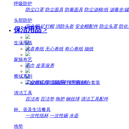
呼吸防护
防尘口罩
防尘面具
防毒面具
防尘滤棉/纸
滤毒盒/罐
头部防护
安全帽
矿灯帽
消防头盔
安全帽配件
防尘头罩
防化
保洁用品
>
生活用纸
大盘卷纸
无心卷纸
有心卷纸
抽纸
家纺布艺
毛巾
皮革保养
擦拭系列
工业擦机布
纸架系列
纤维抹布
清洁工具
百洁布
百洁垫
拖把
钢丝球
清洁工具配件
杯、壶及生活餐具
一次性纸杯
一次性碗
水壶
地垫