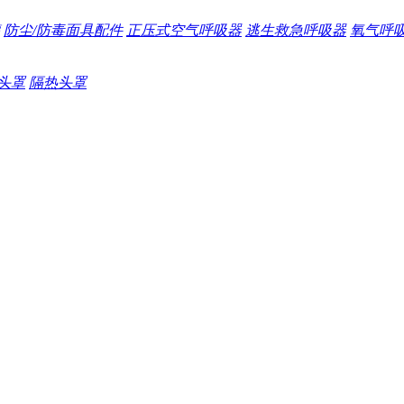
防尘/防毒面具配件
正压式空气呼吸器
逃生救急呼吸器
氧气呼
头罩
隔热头罩