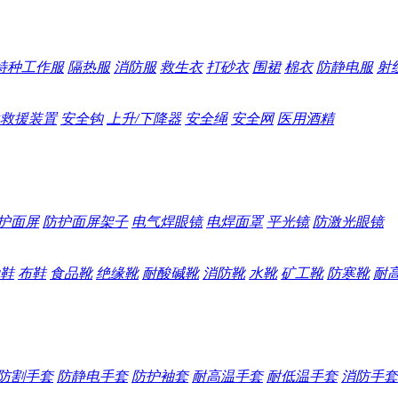
特种工作服
隔热服
消防服
救生衣
打砂衣
围裙
棉衣
防静电服
射
救援装置
安全钩
上升/下降器
安全绳
安全网
医用酒精
护面屏
防护面屏架子
电气焊眼镜
电焊面罩
平光镜
防激光眼镜
鞋
布鞋
食品靴
绝缘靴
耐酸碱靴
消防靴
水靴
矿工靴
防寒靴
耐
防割手套
防静电手套
防护袖套
耐高温手套
耐低温手套
消防手套