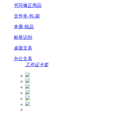
书写修正用品
文件夹-包-袋
本册-纸品
标签识别
桌面文具
办公文具
工作证卡套