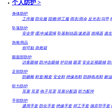
个人防护
>
身体助护
工作服
防化服
阻燃/焊工服
雨衣/雨伞
反光衣/马甲
坠落防护
安全带
缓冲/减震绳
坠落制动器/速差器
抓绳器
逃生
急救用品
创可贴
急救箱
眼面部防护
访客眼镜
防冲击眼镜
护目镜
眼罩
安全近视眼镜
防
足部防护
防砸靴
鞋套/靴套
安全鞋
绝缘布鞋
防静电布鞋
耐油
听力防护
耳塞
耳罩
电子耳罩
耳塞分配器
听力配件
手部防护
通用手套
防化手套
绝缘手套
焊工手套
抛弃型手套