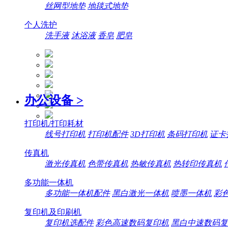
丝网型地垫
地毯式地垫
个人洗护
洗手液
沐浴液
香皂
肥皂
办公设备
>
打印机/打印耗材
线号打印机
打印机配件
3D打印机
条码打印机
证卡
传真机
激光传真机
色带传真机
热敏传真机
热转印传真机
多功能一体机
多功能一体机配件
黑白激光一体机
喷墨一体机
彩
复印机及印刷机
复印机选配件
彩色高速数码复印机
黑白中速数码复