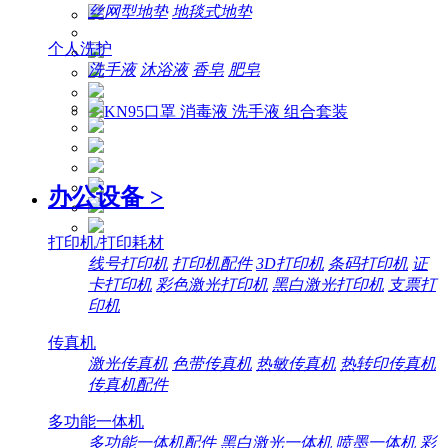
丝网型地垫
地毯式地垫
个人洗护
洗手液
沐浴液
香皂
肥皂
办公设备
>
打印机/打印耗材
线号打印机
打印机配件
3D打印机
条码打印机
证
卡打印机
彩色激光打印机
黑白激光打印机
支票打
印机
传真机
激光传真机
色带传真机
热敏传真机
热转印传真机
传真机配件
多功能一体机
多功能一体机配件
黑白激光一体机
喷墨一体机
彩