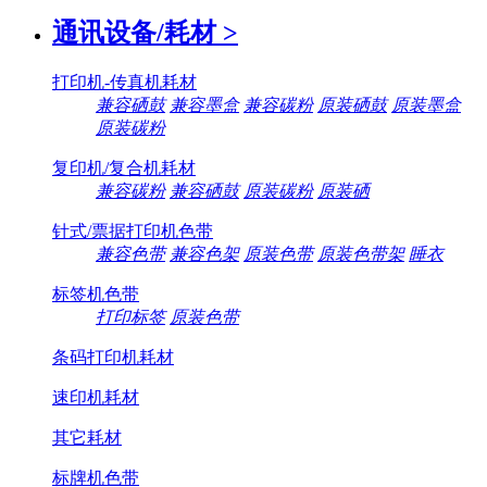
通讯设备/耗材
>
打印机-传真机耗材
兼容硒鼓
兼容墨盒
兼容碳粉
原装硒鼓
原装墨盒
原装碳粉
复印机/复合机耗材
兼容碳粉
兼容硒鼓
原装碳粉
原装硒
针式/票据打印机色带
兼容色带
兼容色架
原装色带
原装色带架
睡衣
标签机色带
打印标签
原装色带
条码打印机耗材
速印机耗材
其它耗材
标牌机色带