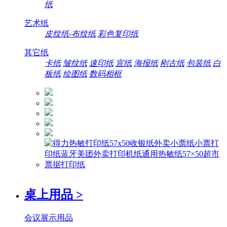
纸
艺术纸
皮纹纸-布纹纸
彩色复印纸
其它纸
卡纸
皱纹纸
速印纸
宣纸
海报纸
刚古纸
包装纸
白
板纸
绘图纸
数码相框
桌上用品
>
会议展示用品