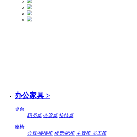
办公家具
>
桌台
职员桌
会议桌
接待桌
座椅
会喜/接待椅
板凳/吧椅
主管椅 员工椅