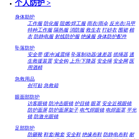
个人防护
>
身体助护
工作服
防化服
阻燃/焊工服
雨衣/雨伞
反光衣/马甲
特种工作服
隔热服
消防服
救生衣
打砂衣
围裙
棉
衣
防静电服
射线防护服
绝缘服
身体防护配件
坠落防护
安全带
缓冲/减震绳
坠落制动器/速差器
抓绳器
逃
生救援装置
安全钩
上升/下降器
安全绳
安全网
医
用酒精
急救用品
创可贴
急救箱
眼面部防护
访客眼镜
防冲击眼镜
护目镜
眼罩
安全近视眼镜
防护面屏
防护面屏架子
电气焊眼镜
电焊面罩
平光
镜
防激光眼镜
足部防护
防砸靴
鞋套/靴套
安全鞋
绝缘布鞋
防静电布鞋
耐