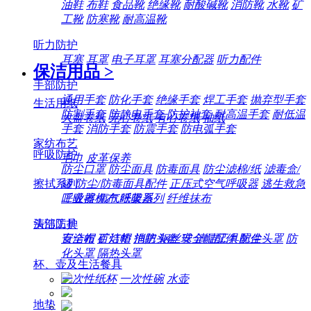
油鞋
布鞋
食品靴
绝缘靴
耐酸碱靴
消防靴
水靴
矿
工靴
防寒靴
耐高温靴
听力防护
耳塞
耳罩
电子耳罩
耳塞分配器
听力配件
保洁用品
>
手部防护
通用手套
防化手套
绝缘手套
焊工手套
抛弃型手套
生活用纸
防割手套
防静电手套
防护袖套
耐高温手套
耐低温
大盘卷纸
无心卷纸
有心卷纸
抽纸
手套
消防手套
防震手套
防电弧手套
家纺布艺
呼吸防护
毛巾
皮革保养
防尘口罩
防尘面具
防毒面具
防尘滤棉/纸
滤毒盒/
擦拭系列
罐
防尘/防毒面具配件
正压式空气呼吸器
逃生救急
工业擦机布
纸架系列
纤维抹布
呼吸器
氧气呼吸器
清洁工具
头部防护
百洁布
百洁垫
拖把
钢丝球
清洁工具配件
安全帽
矿灯帽
消防头盔
安全帽配件
防尘头罩
防
化头罩
隔热头罩
杯、壶及生活餐具
一次性纸杯
一次性碗
水壶
地垫