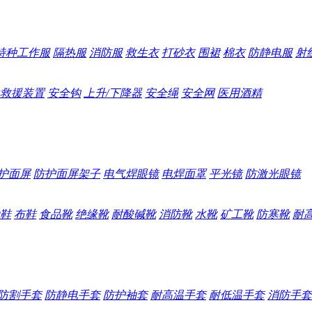
特种工作服
隔热服
消防服
救生衣
打砂衣
围裙
棉衣
防静电服
射
救援装置
安全钩
上升/下降器
安全绳
安全网
医用酒精
护面屏
防护面屏架子
电气焊眼镜
电焊面罩
平光镜
防激光眼镜
鞋
布鞋
食品靴
绝缘靴
耐酸碱靴
消防靴
水靴
矿工靴
防寒靴
耐
防割手套
防静电手套
防护袖套
耐高温手套
耐低温手套
消防手套