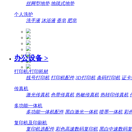
丝网型地垫
地毯式地垫
个人洗护
洗手液
沐浴液
香皂
肥皂
办公设备
>
打印机/打印耗材
线号打印机
打印机配件
3D打印机
条码打印机
证卡
传真机
激光传真机
色带传真机
热敏传真机
热转印传真机
多功能一体机
多功能一体机配件
黑白激光一体机
喷墨一体机
彩
复印机及印刷机
复印机选配件
彩色高速数码复印机
黑白中速数码复