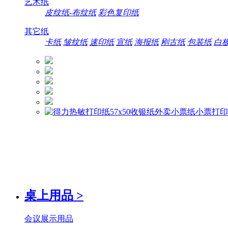
艺术纸
皮纹纸-布纹纸
彩色复印纸
其它纸
卡纸
皱纹纸
速印纸
宣纸
海报纸
刚古纸
包装纸
白
桌上用品
>
会议展示用品