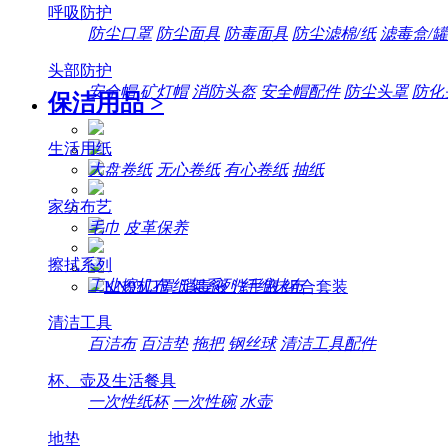
呼吸防护
防尘口罩
防尘面具
防毒面具
防尘滤棉/纸
滤毒盒/罐
头部防护
安全帽
矿灯帽
消防头盔
安全帽配件
防尘头罩
防化
保洁用品
>
生活用纸
大盘卷纸
无心卷纸
有心卷纸
抽纸
家纺布艺
毛巾
皮革保养
擦拭系列
工业擦机布
纸架系列
纤维抹布
清洁工具
百洁布
百洁垫
拖把
钢丝球
清洁工具配件
杯、壶及生活餐具
一次性纸杯
一次性碗
水壶
地垫