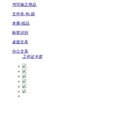
书写修正用品
文件夹-包-袋
本册-纸品
标签识别
桌面文具
办公文具
工作证卡套