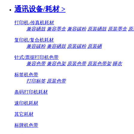
通讯设备/耗材
>
打印机-传真机耗材
兼容硒鼓
兼容墨盒
兼容碳粉
原装硒鼓
原装墨盒
原
复印机/复合机耗材
兼容碳粉
兼容硒鼓
原装碳粉
原装硒
针式/票据打印机色带
兼容色带
兼容色架
原装色带
原装色带架
睡衣
标签机色带
打印标签
原装色带
条码打印机耗材
速印机耗材
其它耗材
标牌机色带