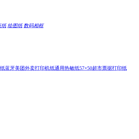
板纸
绘图纸
数码相框