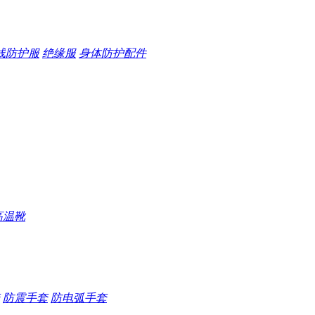
线防护服
绝缘服
身体防护配件
高温靴
防震手套
防电弧手套