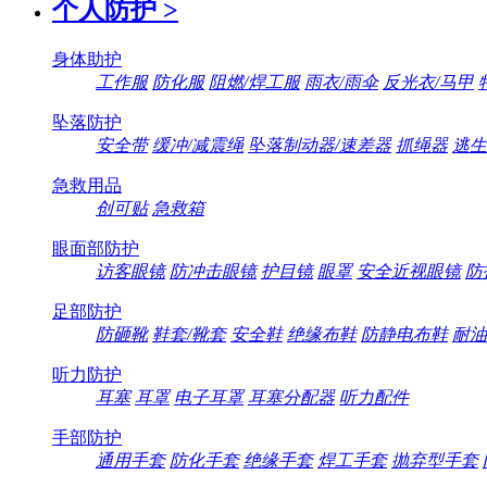
个人防护
>
身体助护
工作服
防化服
阻燃/焊工服
雨衣/雨伞
反光衣/马甲
坠落防护
安全带
缓冲/减震绳
坠落制动器/速差器
抓绳器
逃生
急救用品
创可贴
急救箱
眼面部防护
访客眼镜
防冲击眼镜
护目镜
眼罩
安全近视眼镜
防
足部防护
防砸靴
鞋套/靴套
安全鞋
绝缘布鞋
防静电布鞋
耐油
听力防护
耳塞
耳罩
电子耳罩
耳塞分配器
听力配件
手部防护
通用手套
防化手套
绝缘手套
焊工手套
抛弃型手套