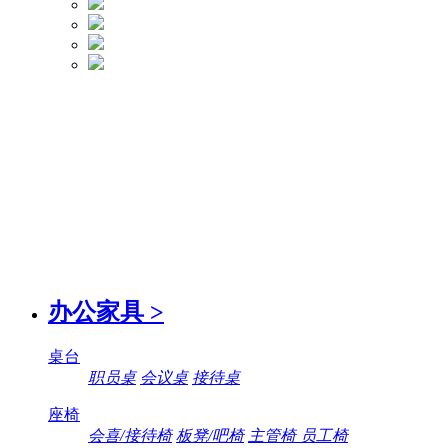
办公家具
>
桌台
职员桌
会议桌
接待桌
座椅
会喜/接待椅
板凳/吧椅
主管椅 员工椅