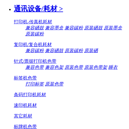
通讯设备/耗材
>
打印机-传真机耗材
兼容硒鼓
兼容墨盒
兼容碳粉
原装硒鼓
原装墨盒
原装碳粉
复印机/复合机耗材
兼容碳粉
兼容硒鼓
原装碳粉
原装硒
针式/票据打印机色带
兼容色带
兼容色架
原装色带
原装色带架
睡衣
标签机色带
打印标签
原装色带
条码打印机耗材
速印机耗材
其它耗材
标牌机色带