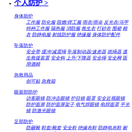
个人防护
>
身体助护
工作服
防化服
阻燃/焊工服
雨衣/雨伞
反光衣/马甲
特种工作服
隔热服
消防服
救生衣
打砂衣
围裙
棉
衣
防静电服
射线防护服
绝缘服
身体防护配件
坠落防护
安全带
缓冲/减震绳
坠落制动器/速差器
抓绳器
逃
生救援装置
安全钩
上升/下降器
安全绳
安全网
医
用酒精
急救用品
创可贴
急救箱
眼面部防护
访客眼镜
防冲击眼镜
护目镜
眼罩
安全近视眼镜
防护面屏
防护面屏架子
电气焊眼镜
电焊面罩
平光
镜
防激光眼镜
足部防护
防砸靴
鞋套/靴套
安全鞋
绝缘布鞋
防静电布鞋
耐