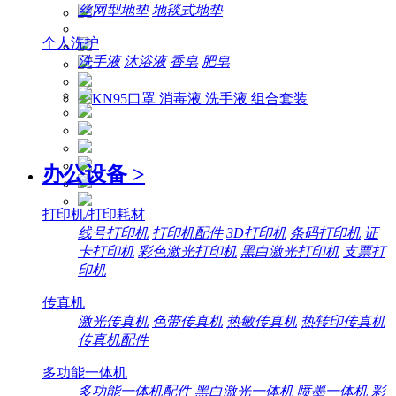
丝网型地垫
地毯式地垫
个人洗护
洗手液
沐浴液
香皂
肥皂
办公设备
>
打印机/打印耗材
线号打印机
打印机配件
3D打印机
条码打印机
证
卡打印机
彩色激光打印机
黑白激光打印机
支票打
印机
传真机
激光传真机
色带传真机
热敏传真机
热转印传真机
传真机配件
多功能一体机
多功能一体机配件
黑白激光一体机
喷墨一体机
彩