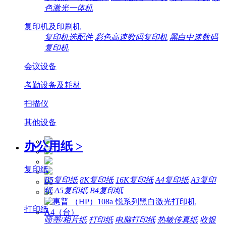
色激光一体机
复印机及印刷机
复印机选配件
彩色高速数码复印机
黑白中速数码
复印机
会议设备
考勤设备及耗材
扫描仪
其他设备
办公用纸
>
复印纸
B5复印纸
8K复印纸
16K复印纸
A4复印纸
A3复印
纸
A5复印纸
B4复印纸
打印纸
喷墨/相片纸
打印纸
电脑打印纸
热敏传真纸
收银