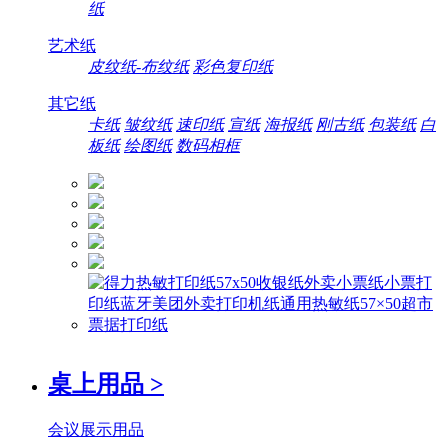
纸
艺术纸
皮纹纸-布纹纸
彩色复印纸
其它纸
卡纸
皱纹纸
速印纸
宣纸
海报纸
刚古纸
包装纸
白
板纸
绘图纸
数码相框
桌上用品
>
会议展示用品