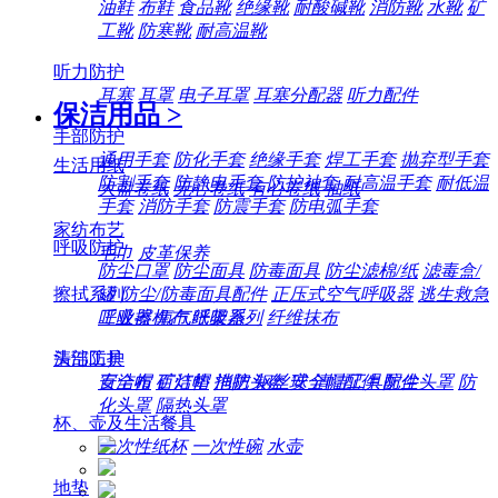
油鞋
布鞋
食品靴
绝缘靴
耐酸碱靴
消防靴
水靴
矿
工靴
防寒靴
耐高温靴
听力防护
耳塞
耳罩
电子耳罩
耳塞分配器
听力配件
保洁用品
>
手部防护
通用手套
防化手套
绝缘手套
焊工手套
抛弃型手套
生活用纸
防割手套
防静电手套
防护袖套
耐高温手套
耐低温
大盘卷纸
无心卷纸
有心卷纸
抽纸
手套
消防手套
防震手套
防电弧手套
家纺布艺
呼吸防护
毛巾
皮革保养
防尘口罩
防尘面具
防毒面具
防尘滤棉/纸
滤毒盒/
擦拭系列
罐
防尘/防毒面具配件
正压式空气呼吸器
逃生救急
工业擦机布
纸架系列
纤维抹布
呼吸器
氧气呼吸器
清洁工具
头部防护
百洁布
百洁垫
拖把
钢丝球
清洁工具配件
安全帽
矿灯帽
消防头盔
安全帽配件
防尘头罩
防
化头罩
隔热头罩
杯、壶及生活餐具
一次性纸杯
一次性碗
水壶
地垫