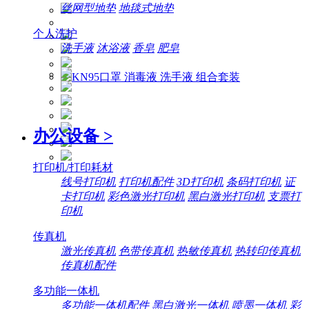
丝网型地垫
地毯式地垫
个人洗护
洗手液
沐浴液
香皂
肥皂
办公设备
>
打印机/打印耗材
线号打印机
打印机配件
3D打印机
条码打印机
证
卡打印机
彩色激光打印机
黑白激光打印机
支票打
印机
传真机
激光传真机
色带传真机
热敏传真机
热转印传真机
传真机配件
多功能一体机
多功能一体机配件
黑白激光一体机
喷墨一体机
彩