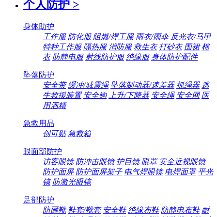
个人防护
>
身体助护
工作服
防化服
阻燃/焊工服
雨衣/雨伞
反光衣/马甲
特种工作服
隔热服
消防服
救生衣
打砂衣
围裙
棉
衣
防静电服
射线防护服
绝缘服
身体防护配件
坠落防护
安全带
缓冲/减震绳
坠落制动器/速差器
抓绳器
逃
生救援装置
安全钩
上升/下降器
安全绳
安全网
医
用酒精
急救用品
创可贴
急救箱
眼面部防护
访客眼镜
防冲击眼镜
护目镜
眼罩
安全近视眼镜
防护面屏
防护面屏架子
电气焊眼镜
电焊面罩
平光
镜
防激光眼镜
足部防护
防砸靴
鞋套/靴套
安全鞋
绝缘布鞋
防静电布鞋
耐