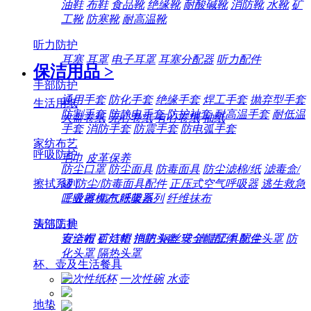
油鞋
布鞋
食品靴
绝缘靴
耐酸碱靴
消防靴
水靴
矿
工靴
防寒靴
耐高温靴
听力防护
耳塞
耳罩
电子耳罩
耳塞分配器
听力配件
保洁用品
>
手部防护
通用手套
防化手套
绝缘手套
焊工手套
抛弃型手套
生活用纸
防割手套
防静电手套
防护袖套
耐高温手套
耐低温
大盘卷纸
无心卷纸
有心卷纸
抽纸
手套
消防手套
防震手套
防电弧手套
家纺布艺
呼吸防护
毛巾
皮革保养
防尘口罩
防尘面具
防毒面具
防尘滤棉/纸
滤毒盒/
擦拭系列
罐
防尘/防毒面具配件
正压式空气呼吸器
逃生救急
工业擦机布
纸架系列
纤维抹布
呼吸器
氧气呼吸器
清洁工具
头部防护
百洁布
百洁垫
拖把
钢丝球
清洁工具配件
安全帽
矿灯帽
消防头盔
安全帽配件
防尘头罩
防
化头罩
隔热头罩
杯、壶及生活餐具
一次性纸杯
一次性碗
水壶
地垫