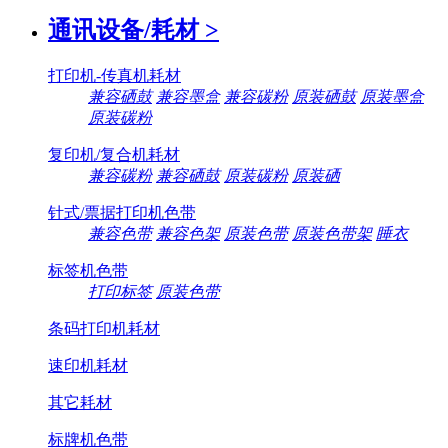
通讯设备/耗材
>
打印机-传真机耗材
兼容硒鼓
兼容墨盒
兼容碳粉
原装硒鼓
原装墨盒
原装碳粉
复印机/复合机耗材
兼容碳粉
兼容硒鼓
原装碳粉
原装硒
针式/票据打印机色带
兼容色带
兼容色架
原装色带
原装色带架
睡衣
标签机色带
打印标签
原装色带
条码打印机耗材
速印机耗材
其它耗材
标牌机色带