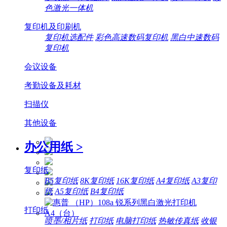
色激光一体机
复印机及印刷机
复印机选配件
彩色高速数码复印机
黑白中速数码
复印机
会议设备
考勤设备及耗材
扫描仪
其他设备
办公用纸
>
复印纸
B5复印纸
8K复印纸
16K复印纸
A4复印纸
A3复印
纸
A5复印纸
B4复印纸
打印纸
喷墨/相片纸
打印纸
电脑打印纸
热敏传真纸
收银