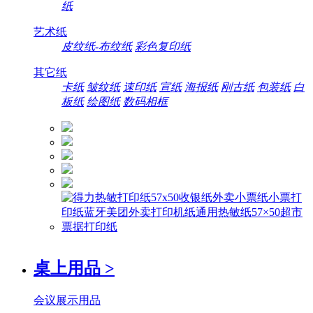
纸
艺术纸
皮纹纸-布纹纸
彩色复印纸
其它纸
卡纸
皱纹纸
速印纸
宣纸
海报纸
刚古纸
包装纸
白
板纸
绘图纸
数码相框
桌上用品
>
会议展示用品