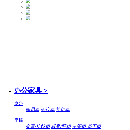
办公家具
>
桌台
职员桌
会议桌
接待桌
座椅
会喜/接待椅
板凳/吧椅
主管椅 员工椅