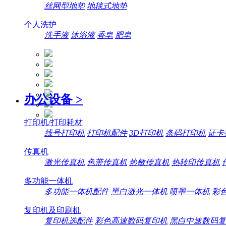
丝网型地垫
地毯式地垫
个人洗护
洗手液
沐浴液
香皂
肥皂
办公设备
>
打印机/打印耗材
线号打印机
打印机配件
3D打印机
条码打印机
证卡
传真机
激光传真机
色带传真机
热敏传真机
热转印传真机
多功能一体机
多功能一体机配件
黑白激光一体机
喷墨一体机
彩
复印机及印刷机
复印机选配件
彩色高速数码复印机
黑白中速数码复