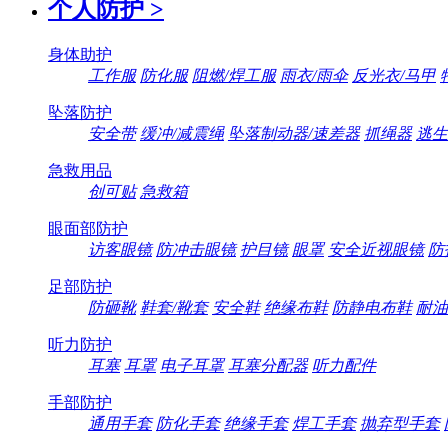
个人防护
>
身体助护
工作服
防化服
阻燃/焊工服
雨衣/雨伞
反光衣/马甲
坠落防护
安全带
缓冲/减震绳
坠落制动器/速差器
抓绳器
逃生
急救用品
创可贴
急救箱
眼面部防护
访客眼镜
防冲击眼镜
护目镜
眼罩
安全近视眼镜
防
足部防护
防砸靴
鞋套/靴套
安全鞋
绝缘布鞋
防静电布鞋
耐油
听力防护
耳塞
耳罩
电子耳罩
耳塞分配器
听力配件
手部防护
通用手套
防化手套
绝缘手套
焊工手套
抛弃型手套