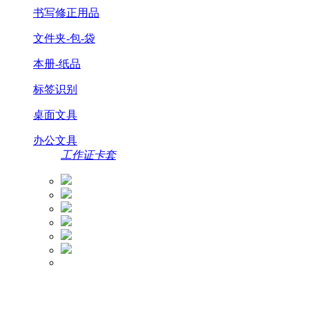
书写修正用品
文件夹-包-袋
本册-纸品
标签识别
桌面文具
办公文具
工作证卡套