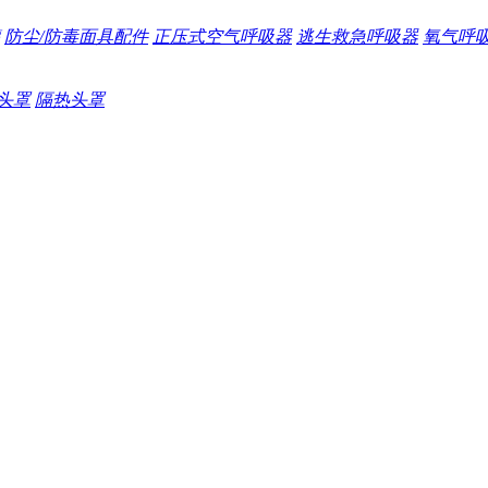
防尘/防毒面具配件
正压式空气呼吸器
逃生救急呼吸器
氧气呼
头罩
隔热头罩