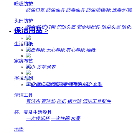
呼吸防护
防尘口罩
防尘面具
防毒面具
防尘滤棉/纸
滤毒盒/罐
头部防护
安全帽
矿灯帽
消防头盔
安全帽配件
防尘头罩
防化
保洁用品
>
生活用纸
大盘卷纸
无心卷纸
有心卷纸
抽纸
家纺布艺
毛巾
皮革保养
擦拭系列
工业擦机布
纸架系列
纤维抹布
清洁工具
百洁布
百洁垫
拖把
钢丝球
清洁工具配件
杯、壶及生活餐具
一次性纸杯
一次性碗
水壶
地垫