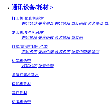
通讯设备/耗材
>
打印机-传真机耗材
兼容硒鼓
兼容墨盒
兼容碳粉
原装硒鼓
原装墨盒
原
复印机/复合机耗材
兼容碳粉
兼容硒鼓
原装碳粉
原装硒
针式/票据打印机色带
兼容色带
兼容色架
原装色带
原装色带架
睡衣
标签机色带
打印标签
原装色带
条码打印机耗材
速印机耗材
其它耗材
标牌机色带