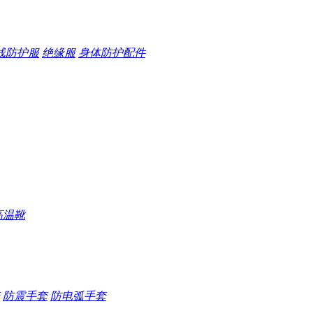
线防护服
绝缘服
身体防护配件
高温靴
防震手套
防电弧手套