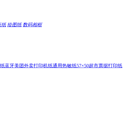
板纸
绘图纸
数码相框