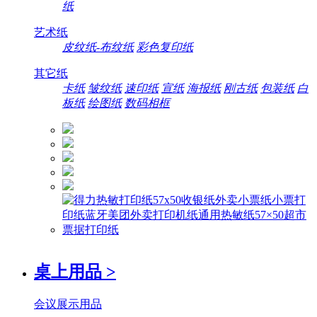
纸
艺术纸
皮纹纸-布纹纸
彩色复印纸
其它纸
卡纸
皱纹纸
速印纸
宣纸
海报纸
刚古纸
包装纸
白
板纸
绘图纸
数码相框
桌上用品
>
会议展示用品