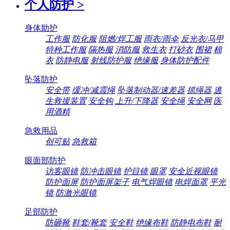
个人防护
>
身体助护
工作服
防化服
阻燃/焊工服
雨衣/雨伞
反光衣/马甲
特种工作服
隔热服
消防服
救生衣
打砂衣
围裙
棉
衣
防静电服
射线防护服
绝缘服
身体防护配件
坠落防护
安全带
缓冲/减震绳
坠落制动器/速差器
抓绳器
逃
生救援装置
安全钩
上升/下降器
安全绳
安全网
医
用酒精
急救用品
创可贴
急救箱
眼面部防护
访客眼镜
防冲击眼镜
护目镜
眼罩
安全近视眼镜
防护面屏
防护面屏架子
电气焊眼镜
电焊面罩
平光
镜
防激光眼镜
足部防护
防砸靴
鞋套/靴套
安全鞋
绝缘布鞋
防静电布鞋
耐