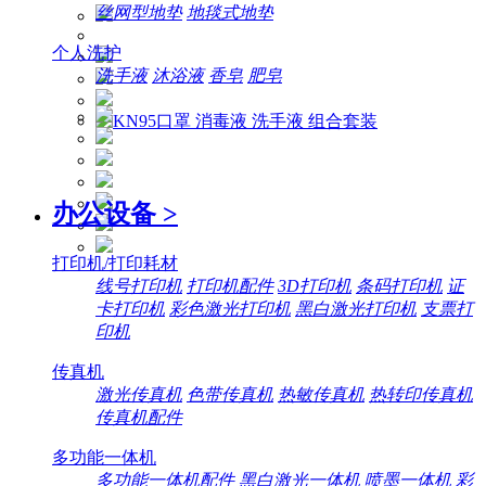
丝网型地垫
地毯式地垫
个人洗护
洗手液
沐浴液
香皂
肥皂
办公设备
>
打印机/打印耗材
线号打印机
打印机配件
3D打印机
条码打印机
证
卡打印机
彩色激光打印机
黑白激光打印机
支票打
印机
传真机
激光传真机
色带传真机
热敏传真机
热转印传真机
传真机配件
多功能一体机
多功能一体机配件
黑白激光一体机
喷墨一体机
彩