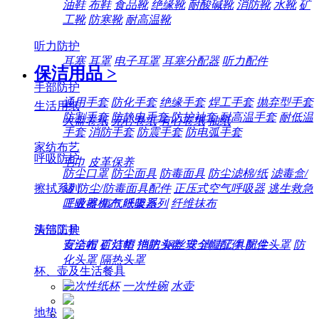
油鞋
布鞋
食品靴
绝缘靴
耐酸碱靴
消防靴
水靴
矿
工靴
防寒靴
耐高温靴
听力防护
耳塞
耳罩
电子耳罩
耳塞分配器
听力配件
保洁用品
>
手部防护
通用手套
防化手套
绝缘手套
焊工手套
抛弃型手套
生活用纸
防割手套
防静电手套
防护袖套
耐高温手套
耐低温
大盘卷纸
无心卷纸
有心卷纸
抽纸
手套
消防手套
防震手套
防电弧手套
家纺布艺
呼吸防护
毛巾
皮革保养
防尘口罩
防尘面具
防毒面具
防尘滤棉/纸
滤毒盒/
擦拭系列
罐
防尘/防毒面具配件
正压式空气呼吸器
逃生救急
工业擦机布
纸架系列
纤维抹布
呼吸器
氧气呼吸器
清洁工具
头部防护
百洁布
百洁垫
拖把
钢丝球
清洁工具配件
安全帽
矿灯帽
消防头盔
安全帽配件
防尘头罩
防
化头罩
隔热头罩
杯、壶及生活餐具
一次性纸杯
一次性碗
水壶
地垫