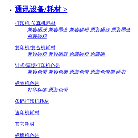
通讯设备/耗材
>
打印机-传真机耗材
兼容硒鼓
兼容墨盒
兼容碳粉
原装硒鼓
原装墨盒
原装碳粉
复印机/复合机耗材
兼容碳粉
兼容硒鼓
原装碳粉
原装硒
针式/票据打印机色带
兼容色带
兼容色架
原装色带
原装色带架
睡衣
标签机色带
打印标签
原装色带
条码打印机耗材
速印机耗材
其它耗材
标牌机色带