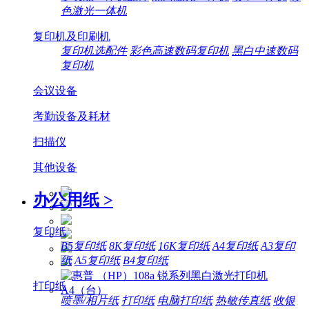
色激光一体机
复印机及印刷机
复印机选配件
彩色高速数码复印机
黑白中速数码
复印机
会议设备
考勤设备及耗材
扫描仪
其他设备
办公用纸
>
复印纸
B5复印纸
8K复印纸
16K复印纸
A4复印纸
A3复印
纸
A5复印纸
B4复印纸
打印纸
喷墨/相片纸
打印纸
电脑打印纸
热敏传真纸
收银