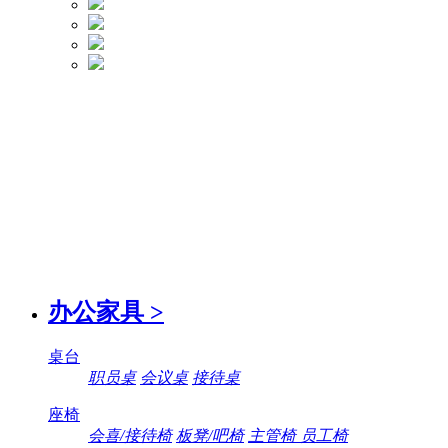
办公家具
>
桌台
职员桌
会议桌
接待桌
座椅
会喜/接待椅
板凳/吧椅
主管椅 员工椅