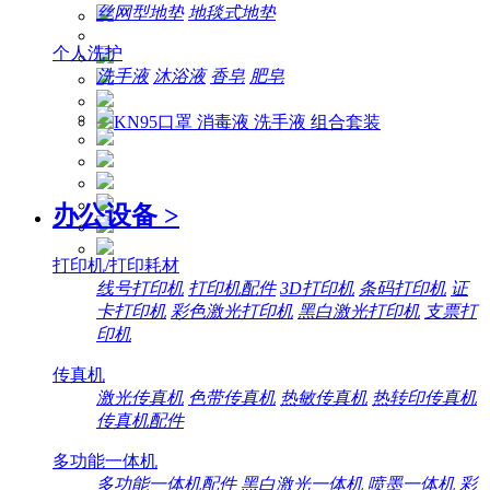
丝网型地垫
地毯式地垫
个人洗护
洗手液
沐浴液
香皂
肥皂
办公设备
>
打印机/打印耗材
线号打印机
打印机配件
3D打印机
条码打印机
证
卡打印机
彩色激光打印机
黑白激光打印机
支票打
印机
传真机
激光传真机
色带传真机
热敏传真机
热转印传真机
传真机配件
多功能一体机
多功能一体机配件
黑白激光一体机
喷墨一体机
彩