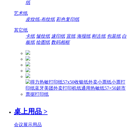
纸
艺术纸
皮纹纸-布纹纸
彩色复印纸
其它纸
卡纸
皱纹纸
速印纸
宣纸
海报纸
刚古纸
包装纸
白
板纸
绘图纸
数码相框
桌上用品
>
会议展示用品