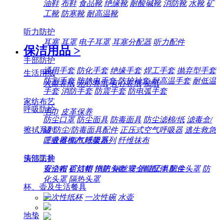
油鞋
布鞋
食品靴
绝缘靴
耐酸碱靴
消防靴
水靴
矿
工靴
防寒靴
耐高温靴
听力防护
耳塞
耳罩
电子耳罩
耳塞分配器
听力配件
保洁用品
>
手部防护
通用手套
防化手套
绝缘手套
焊工手套
抛弃型手套
生活用纸
防割手套
防静电手套
防护袖套
耐高温手套
耐低温
大盘卷纸
无心卷纸
有心卷纸
抽纸
手套
消防手套
防震手套
防电弧手套
家纺布艺
呼吸防护
毛巾
皮革保养
防尘口罩
防尘面具
防毒面具
防尘滤棉/纸
滤毒盒/
擦拭系列
罐
防尘/防毒面具配件
正压式空气呼吸器
逃生救急
工业擦机布
纸架系列
纤维抹布
呼吸器
氧气呼吸器
清洁工具
头部防护
百洁布
百洁垫
拖把
钢丝球
清洁工具配件
安全帽
矿灯帽
消防头盔
安全帽配件
防尘头罩
防
化头罩
隔热头罩
杯、壶及生活餐具
一次性纸杯
一次性碗
水壶
地垫