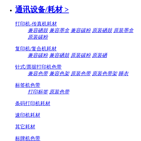
通讯设备/耗材
>
打印机-传真机耗材
兼容硒鼓
兼容墨盒
兼容碳粉
原装硒鼓
原装墨盒
原装碳粉
复印机/复合机耗材
兼容碳粉
兼容硒鼓
原装碳粉
原装硒
针式/票据打印机色带
兼容色带
兼容色架
原装色带
原装色带架
睡衣
标签机色带
打印标签
原装色带
条码打印机耗材
速印机耗材
其它耗材
标牌机色带