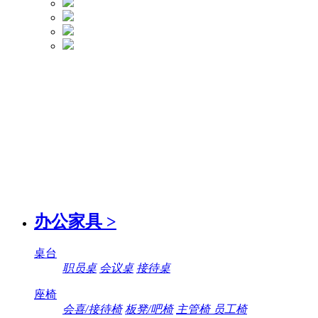
办公家具
>
桌台
职员桌
会议桌
接待桌
座椅
会喜/接待椅
板凳/吧椅
主管椅 员工椅