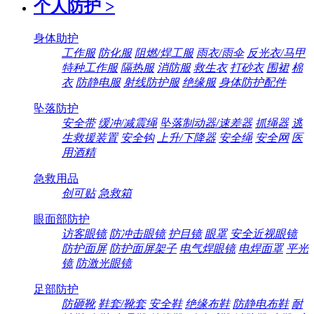
个人防护
>
身体助护
工作服
防化服
阻燃/焊工服
雨衣/雨伞
反光衣/马甲
特种工作服
隔热服
消防服
救生衣
打砂衣
围裙
棉
衣
防静电服
射线防护服
绝缘服
身体防护配件
坠落防护
安全带
缓冲/减震绳
坠落制动器/速差器
抓绳器
逃
生救援装置
安全钩
上升/下降器
安全绳
安全网
医
用酒精
急救用品
创可贴
急救箱
眼面部防护
访客眼镜
防冲击眼镜
护目镜
眼罩
安全近视眼镜
防护面屏
防护面屏架子
电气焊眼镜
电焊面罩
平光
镜
防激光眼镜
足部防护
防砸靴
鞋套/靴套
安全鞋
绝缘布鞋
防静电布鞋
耐