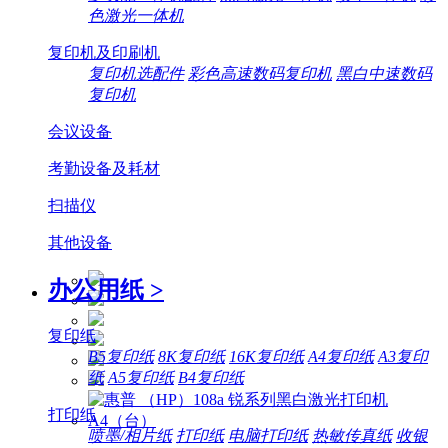
色激光一体机
复印机及印刷机
复印机选配件
彩色高速数码复印机
黑白中速数码
复印机
会议设备
考勤设备及耗材
扫描仪
其他设备
办公用纸
>
复印纸
B5复印纸
8K复印纸
16K复印纸
A4复印纸
A3复印
纸
A5复印纸
B4复印纸
打印纸
喷墨/相片纸
打印纸
电脑打印纸
热敏传真纸
收银