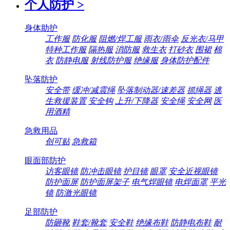
个人防护
>
身体助护
工作服
防化服
阻燃/焊工服
雨衣/雨伞
反光衣/马甲
特种工作服
隔热服
消防服
救生衣
打砂衣
围裙
棉
衣
防静电服
射线防护服
绝缘服
身体防护配件
坠落防护
安全带
缓冲/减震绳
坠落制动器/速差器
抓绳器
逃
生救援装置
安全钩
上升/下降器
安全绳
安全网
医
用酒精
急救用品
创可贴
急救箱
眼面部防护
访客眼镜
防冲击眼镜
护目镜
眼罩
安全近视眼镜
防护面屏
防护面屏架子
电气焊眼镜
电焊面罩
平光
镜
防激光眼镜
足部防护
防砸靴
鞋套/靴套
安全鞋
绝缘布鞋
防静电布鞋
耐