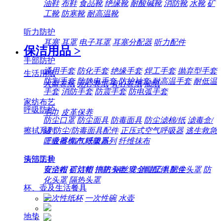
油鞋
布鞋
食品靴
绝缘靴
耐酸碱靴
消防靴
水靴
矿
工靴
防寒靴
耐高温靴
听力防护
耳塞
耳罩
电子耳罩
耳塞分配器
听力配件
保洁用品
>
手部防护
通用手套
防化手套
绝缘手套
焊工手套
抛弃型手套
生活用纸
防割手套
防静电手套
防护袖套
耐高温手套
耐低温
大盘卷纸
无心卷纸
有心卷纸
抽纸
手套
消防手套
防震手套
防电弧手套
家纺布艺
呼吸防护
毛巾
皮革保养
防尘口罩
防尘面具
防毒面具
防尘滤棉/纸
滤毒盒/
擦拭系列
罐
防尘/防毒面具配件
正压式空气呼吸器
逃生救急
工业擦机布
纸架系列
纤维抹布
呼吸器
氧气呼吸器
清洁工具
头部防护
百洁布
百洁垫
拖把
钢丝球
清洁工具配件
安全帽
矿灯帽
消防头盔
安全帽配件
防尘头罩
防
化头罩
隔热头罩
杯、壶及生活餐具
一次性纸杯
一次性碗
水壶
地垫