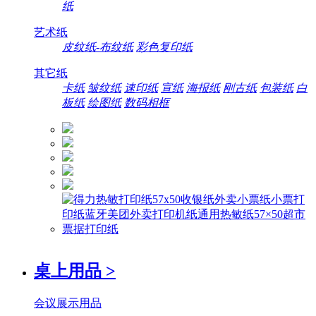
纸
艺术纸
皮纹纸-布纹纸
彩色复印纸
其它纸
卡纸
皱纹纸
速印纸
宣纸
海报纸
刚古纸
包装纸
白
板纸
绘图纸
数码相框
桌上用品
>
会议展示用品