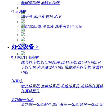
丝网型地垫
地毯式地垫
个人洗护
洗手液
沐浴液
香皂
肥皂
办公设备
>
打印机/打印耗材
线号打印机
打印机配件
3D打印机
条码打印机
证
卡打印机
彩色激光打印机
黑白激光打印机
支票打
印机
传真机
激光传真机
色带传真机
热敏传真机
热转印传真机
传真机配件
多功能一体机
多功能一体机配件
黑白激光一体机
喷墨一体机
彩