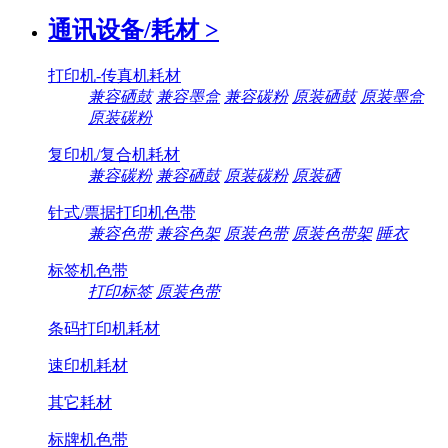
通讯设备/耗材
>
打印机-传真机耗材
兼容硒鼓
兼容墨盒
兼容碳粉
原装硒鼓
原装墨盒
原装碳粉
复印机/复合机耗材
兼容碳粉
兼容硒鼓
原装碳粉
原装硒
针式/票据打印机色带
兼容色带
兼容色架
原装色带
原装色带架
睡衣
标签机色带
打印标签
原装色带
条码打印机耗材
速印机耗材
其它耗材
标牌机色带