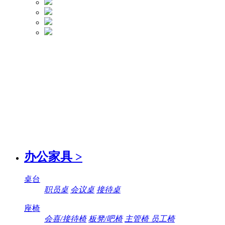
办公家具
>
桌台
职员桌
会议桌
接待桌
座椅
会喜/接待椅
板凳/吧椅
主管椅 员工椅