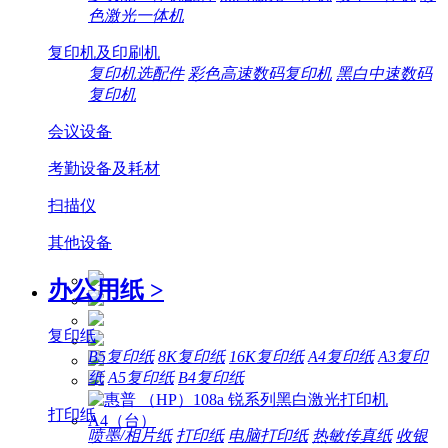
色激光一体机
复印机及印刷机
复印机选配件
彩色高速数码复印机
黑白中速数码
复印机
会议设备
考勤设备及耗材
扫描仪
其他设备
办公用纸
>
复印纸
B5复印纸
8K复印纸
16K复印纸
A4复印纸
A3复印
纸
A5复印纸
B4复印纸
打印纸
喷墨/相片纸
打印纸
电脑打印纸
热敏传真纸
收银