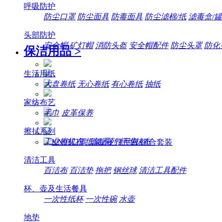
呼吸防护
防尘口罩
防尘面具
防毒面具
防尘滤棉/纸
滤毒盒/罐
头部防护
安全帽
矿灯帽
消防头盔
安全帽配件
防尘头罩
防化
保洁用品
>
生活用纸
大盘卷纸
无心卷纸
有心卷纸
抽纸
家纺布艺
毛巾
皮革保养
擦拭系列
工业擦机布
纸架系列
纤维抹布
清洁工具
百洁布
百洁垫
拖把
钢丝球
清洁工具配件
杯、壶及生活餐具
一次性纸杯
一次性碗
水壶
地垫