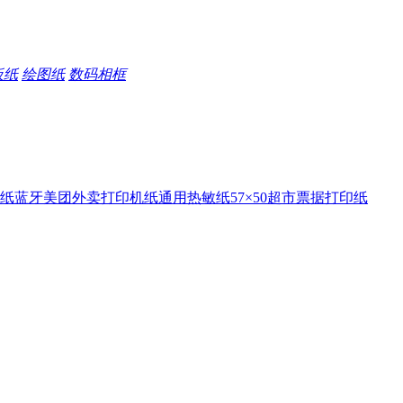
板纸
绘图纸
数码相框