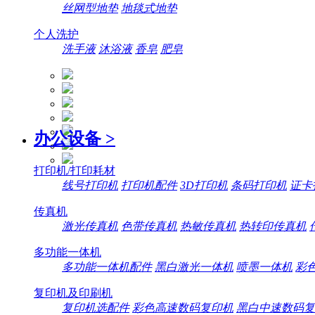
丝网型地垫
地毯式地垫
个人洗护
洗手液
沐浴液
香皂
肥皂
办公设备
>
打印机/打印耗材
线号打印机
打印机配件
3D打印机
条码打印机
证卡
传真机
激光传真机
色带传真机
热敏传真机
热转印传真机
多功能一体机
多功能一体机配件
黑白激光一体机
喷墨一体机
彩
复印机及印刷机
复印机选配件
彩色高速数码复印机
黑白中速数码复