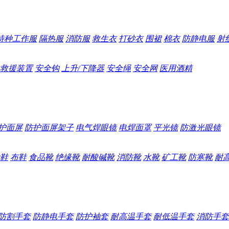
特种工作服
隔热服
消防服
救生衣
打砂衣
围裙
棉衣
防静电服
射
救援装置
安全钩
上升/下降器
安全绳
安全网
医用酒精
护面屏
防护面屏架子
电气焊眼镜
电焊面罩
平光镜
防激光眼镜
鞋
布鞋
食品靴
绝缘靴
耐酸碱靴
消防靴
水靴
矿工靴
防寒靴
耐
防割手套
防静电手套
防护袖套
耐高温手套
耐低温手套
消防手套