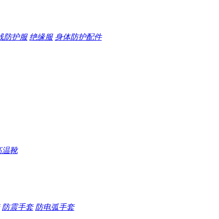
线防护服
绝缘服
身体防护配件
高温靴
防震手套
防电弧手套