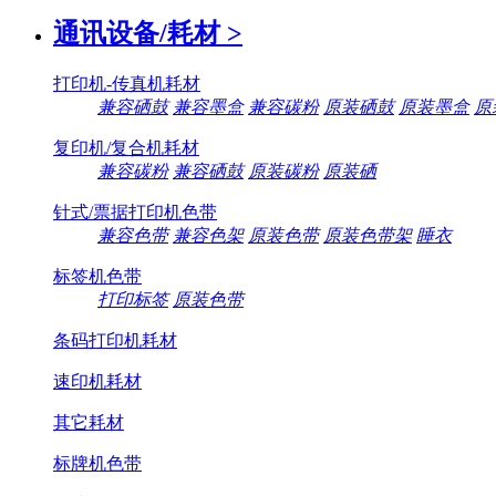
通讯设备/耗材
>
打印机-传真机耗材
兼容硒鼓
兼容墨盒
兼容碳粉
原装硒鼓
原装墨盒
原
复印机/复合机耗材
兼容碳粉
兼容硒鼓
原装碳粉
原装硒
针式/票据打印机色带
兼容色带
兼容色架
原装色带
原装色带架
睡衣
标签机色带
打印标签
原装色带
条码打印机耗材
速印机耗材
其它耗材
标牌机色带