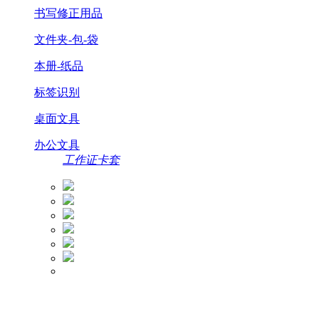
书写修正用品
文件夹-包-袋
本册-纸品
标签识别
桌面文具
办公文具
工作证卡套