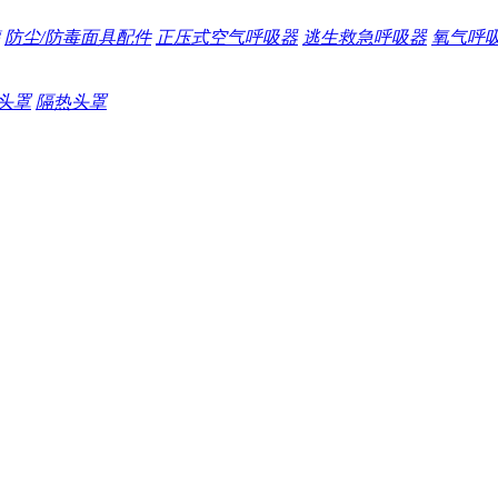
防尘/防毒面具配件
正压式空气呼吸器
逃生救急呼吸器
氧气呼
头罩
隔热头罩