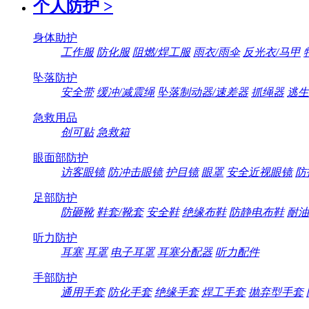
个人防护
>
身体助护
工作服
防化服
阻燃/焊工服
雨衣/雨伞
反光衣/马甲
坠落防护
安全带
缓冲/减震绳
坠落制动器/速差器
抓绳器
逃生
急救用品
创可贴
急救箱
眼面部防护
访客眼镜
防冲击眼镜
护目镜
眼罩
安全近视眼镜
防
足部防护
防砸靴
鞋套/靴套
安全鞋
绝缘布鞋
防静电布鞋
耐油
听力防护
耳塞
耳罩
电子耳罩
耳塞分配器
听力配件
手部防护
通用手套
防化手套
绝缘手套
焊工手套
抛弃型手套