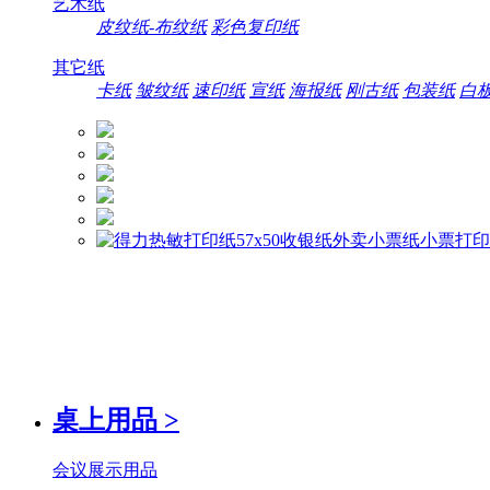
艺术纸
皮纹纸-布纹纸
彩色复印纸
其它纸
卡纸
皱纹纸
速印纸
宣纸
海报纸
刚古纸
包装纸
白
桌上用品
>
会议展示用品