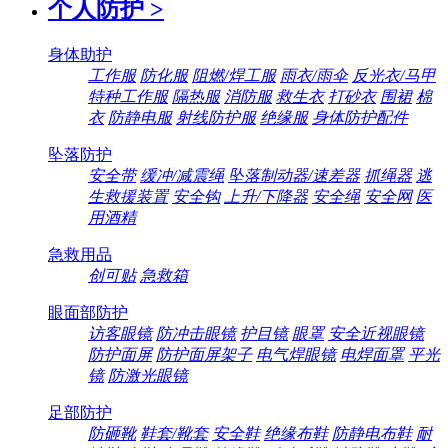
个人防护
>
身体助护
工作服
防化服
阻燃/焊工服
雨衣/雨伞
反光衣/马甲
特种工作服
隔热服
消防服
救生衣
打砂衣
围裙
棉
衣
防静电服
射线防护服
绝缘服
身体防护配件
坠落防护
安全带
缓冲/减震绳
坠落制动器/速差器
抓绳器
逃
生救援装置
安全钩
上升/下降器
安全绳
安全网
医
用酒精
急救用品
创可贴
急救箱
眼面部防护
访客眼镜
防冲击眼镜
护目镜
眼罩
安全近视眼镜
防护面屏
防护面屏架子
电气焊眼镜
电焊面罩
平光
镜
防激光眼镜
足部防护
防砸靴
鞋套/靴套
安全鞋
绝缘布鞋
防静电布鞋
耐