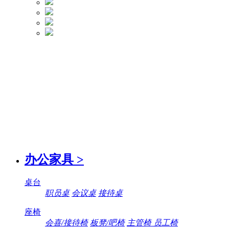
办公家具
>
桌台
职员桌
会议桌
接待桌
座椅
会喜/接待椅
板凳/吧椅
主管椅 员工椅