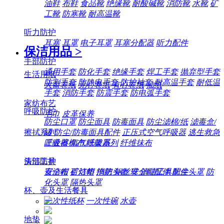
油鞋
布鞋
食品靴
绝缘靴
耐酸碱靴
消防靴
水靴
矿
工靴
防寒靴
耐高温靴
听力防护
耳塞
耳罩
电子耳罩
耳塞分配器
听力配件
保洁用品
>
手部防护
通用手套
防化手套
绝缘手套
焊工手套
抛弃型手套
生活用纸
防割手套
防静电手套
防护袖套
耐高温手套
耐低温
大盘卷纸
无心卷纸
有心卷纸
抽纸
手套
消防手套
防震手套
防电弧手套
家纺布艺
呼吸防护
毛巾
皮革保养
防尘口罩
防尘面具
防毒面具
防尘滤棉/纸
滤毒盒/
擦拭系列
罐
防尘/防毒面具配件
正压式空气呼吸器
逃生救急
工业擦机布
纸架系列
纤维抹布
呼吸器
氧气呼吸器
清洁工具
头部防护
百洁布
百洁垫
拖把
钢丝球
清洁工具配件
安全帽
矿灯帽
消防头盔
安全帽配件
防尘头罩
防
化头罩
隔热头罩
杯、壶及生活餐具
一次性纸杯
一次性碗
水壶
地垫