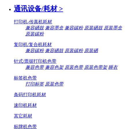
通讯设备/耗材
>
打印机-传真机耗材
兼容硒鼓
兼容墨盒
兼容碳粉
原装硒鼓
原装墨盒
原装碳粉
复印机/复合机耗材
兼容碳粉
兼容硒鼓
原装碳粉
原装硒
针式/票据打印机色带
兼容色带
兼容色架
原装色带
原装色带架
睡衣
标签机色带
打印标签
原装色带
条码打印机耗材
速印机耗材
其它耗材
标牌机色带