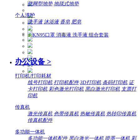
丝网型地垫
地毯式地垫
个人洗护
洗手液
沐浴液
香皂
肥皂
办公设备
>
打印机/打印耗材
线号打印机
打印机配件
3D打印机
条码打印机
证
卡打印机
彩色激光打印机
黑白激光打印机
支票打
印机
传真机
激光传真机
色带传真机
热敏传真机
热转印传真机
传真机配件
多功能一体机
多功能一体机配件
黑白激光一体机
喷墨一体机
彩