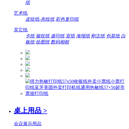
纸
艺术纸
皮纹纸-布纹纸
彩色复印纸
其它纸
卡纸
皱纹纸
速印纸
宣纸
海报纸
刚古纸
包装纸
白
板纸
绘图纸
数码相框
桌上用品
>
会议展示用品