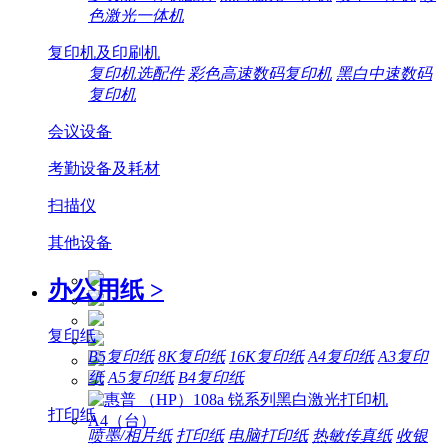
色激光一体机
复印机及印刷机
复印机选配件
彩色高速数码复印机
黑白中速数码
复印机
会议设备
考勤设备及耗材
扫描仪
其他设备
办公用纸
>
复印纸
B5复印纸
8K复印纸
16K复印纸
A4复印纸
A3复印
纸
A5复印纸
B4复印纸
打印纸
喷墨/相片纸
打印纸
电脑打印纸
热敏传真纸
收银