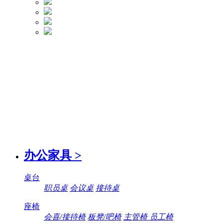
办公家具
>
桌台
职员桌
会议桌
接待桌
座椅
会喜/接待椅
板凳/吧椅
主管椅 员工椅