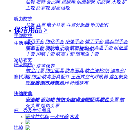
油鞋
布鞋
食品靴
绝缘靴
耐酸碱靴
消防靴
水靴
矿
工靴
防寒靴
耐高温靴
听力防护
耳塞
耳罩
电子耳罩
耳塞分配器
听力配件
保洁用品
>
手部防护
通用手套
防化手套
绝缘手套
焊工手套
抛弃型手套
生活用纸
防割手套
防静电手套
防护袖套
耐高温手套
耐低温
大盘卷纸
无心卷纸
有心卷纸
抽纸
手套
消防手套
防震手套
防电弧手套
家纺布艺
呼吸防护
毛巾
皮革保养
防尘口罩
防尘面具
防毒面具
防尘滤棉/纸
滤毒盒/
擦拭系列
罐
防尘/防毒面具配件
正压式空气呼吸器
逃生救急
工业擦机布
纸架系列
纤维抹布
呼吸器
氧气呼吸器
清洁工具
头部防护
百洁布
百洁垫
拖把
钢丝球
清洁工具配件
安全帽
矿灯帽
消防头盔
安全帽配件
防尘头罩
防
化头罩
隔热头罩
杯、壶及生活餐具
一次性纸杯
一次性碗
水壶
地垫