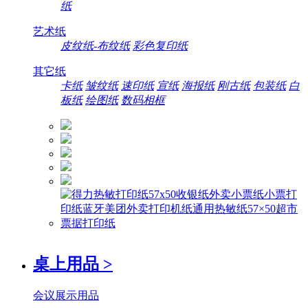
纸
艺术纸
皮纹纸-布纹纸
彩色复印纸
其它纸
卡纸
皱纹纸
速印纸
宣纸
海报纸
刚古纸
包装纸
白
板纸
绘图纸
数码相框
桌上用品
>
会议展示用品