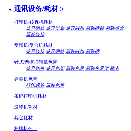
通讯设备/耗材
>
打印机-传真机耗材
兼容硒鼓
兼容墨盒
兼容碳粉
原装硒鼓
原装墨盒
原装碳粉
复印机/复合机耗材
兼容碳粉
兼容硒鼓
原装碳粉
原装硒
针式/票据打印机色带
兼容色带
兼容色架
原装色带
原装色带架
睡衣
标签机色带
打印标签
原装色带
条码打印机耗材
速印机耗材
其它耗材
标牌机色带