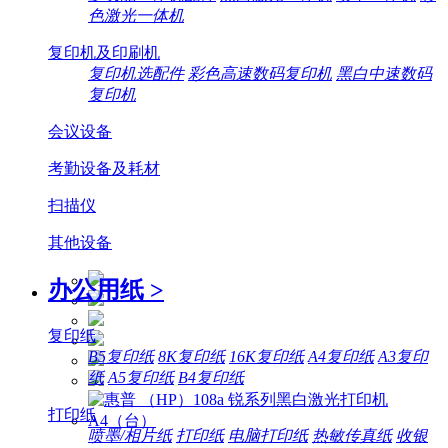
色激光一体机
复印机及印刷机
复印机选配件
彩色高速数码复印机
黑白中速数码
复印机
会议设备
考勤设备及耗材
扫描仪
其他设备
办公用纸
>
复印纸
B5复印纸
8K复印纸
16K复印纸
A4复印纸
A3复印
纸
A5复印纸
B4复印纸
打印纸
喷墨/相片纸
打印纸
电脑打印纸
热敏传真纸
收银