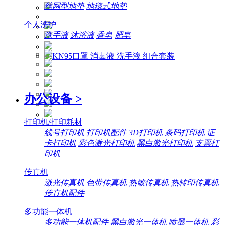
丝网型地垫
地毯式地垫
个人洗护
洗手液
沐浴液
香皂
肥皂
办公设备
>
打印机/打印耗材
线号打印机
打印机配件
3D打印机
条码打印机
证
卡打印机
彩色激光打印机
黑白激光打印机
支票打
印机
传真机
激光传真机
色带传真机
热敏传真机
热转印传真机
传真机配件
多功能一体机
多功能一体机配件
黑白激光一体机
喷墨一体机
彩