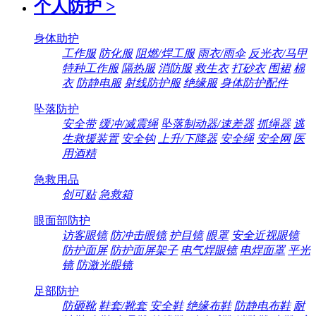
个人防护
>
身体助护
工作服
防化服
阻燃/焊工服
雨衣/雨伞
反光衣/马甲
特种工作服
隔热服
消防服
救生衣
打砂衣
围裙
棉
衣
防静电服
射线防护服
绝缘服
身体防护配件
坠落防护
安全带
缓冲/减震绳
坠落制动器/速差器
抓绳器
逃
生救援装置
安全钩
上升/下降器
安全绳
安全网
医
用酒精
急救用品
创可贴
急救箱
眼面部防护
访客眼镜
防冲击眼镜
护目镜
眼罩
安全近视眼镜
防护面屏
防护面屏架子
电气焊眼镜
电焊面罩
平光
镜
防激光眼镜
足部防护
防砸靴
鞋套/靴套
安全鞋
绝缘布鞋
防静电布鞋
耐