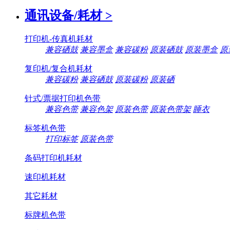
通讯设备/耗材
>
打印机-传真机耗材
兼容硒鼓
兼容墨盒
兼容碳粉
原装硒鼓
原装墨盒
原
复印机/复合机耗材
兼容碳粉
兼容硒鼓
原装碳粉
原装硒
针式/票据打印机色带
兼容色带
兼容色架
原装色带
原装色带架
睡衣
标签机色带
打印标签
原装色带
条码打印机耗材
速印机耗材
其它耗材
标牌机色带