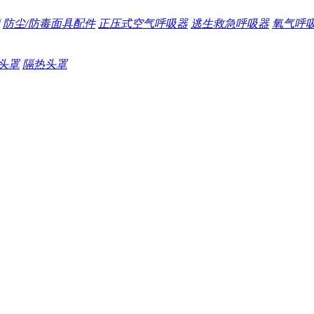
防尘/防毒面具配件
正压式空气呼吸器
逃生救急呼吸器
氧气呼
头罩
隔热头罩