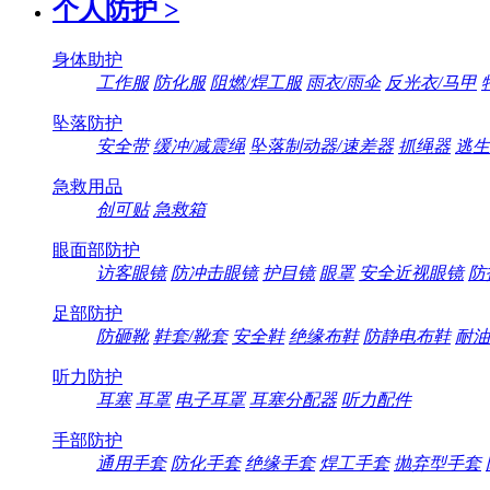
个人防护
>
身体助护
工作服
防化服
阻燃/焊工服
雨衣/雨伞
反光衣/马甲
坠落防护
安全带
缓冲/减震绳
坠落制动器/速差器
抓绳器
逃生
急救用品
创可贴
急救箱
眼面部防护
访客眼镜
防冲击眼镜
护目镜
眼罩
安全近视眼镜
防
足部防护
防砸靴
鞋套/靴套
安全鞋
绝缘布鞋
防静电布鞋
耐油
听力防护
耳塞
耳罩
电子耳罩
耳塞分配器
听力配件
手部防护
通用手套
防化手套
绝缘手套
焊工手套
抛弃型手套