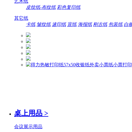
艺术纸
皮纹纸-布纹纸
彩色复印纸
其它纸
卡纸
皱纹纸
速印纸
宣纸
海报纸
刚古纸
包装纸
白
桌上用品
>
会议展示用品