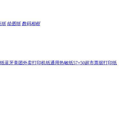
板纸
绘图纸
数码相框