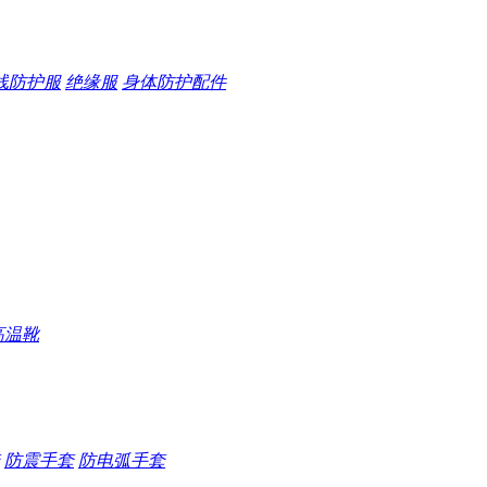
线防护服
绝缘服
身体防护配件
高温靴
防震手套
防电弧手套