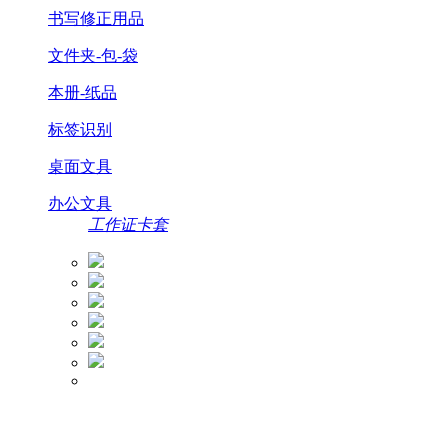
书写修正用品
文件夹-包-袋
本册-纸品
标签识别
桌面文具
办公文具
工作证卡套