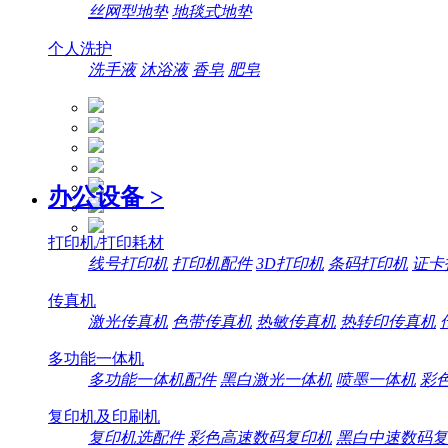
丝网型地垫
地毯式地垫
个人洗护
洗手液
沐浴液
香皂
肥皂
办公设备
>
打印机/打印耗材
线号打印机
打印机配件
3D打印机
条码打印机
证卡
传真机
激光传真机
色带传真机
热敏传真机
热转印传真机
多功能一体机
多功能一体机配件
黑白激光一体机
喷墨一体机
彩
复印机及印刷机
复印机选配件
彩色高速数码复印机
黑白中速数码复