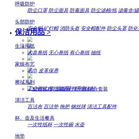
呼吸防护
防尘口罩
防尘面具
防毒面具
防尘滤棉/纸
滤毒盒/罐
头部防护
安全帽
矿灯帽
消防头盔
安全帽配件
防尘头罩
防化
保洁用品
>
生活用纸
大盘卷纸
无心卷纸
有心卷纸
抽纸
家纺布艺
毛巾
皮革保养
擦拭系列
工业擦机布
纸架系列
纤维抹布
清洁工具
百洁布
百洁垫
拖把
钢丝球
清洁工具配件
杯、壶及生活餐具
一次性纸杯
一次性碗
水壶
地垫