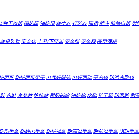
特种工作服
隔热服
消防服
救生衣
打砂衣
围裙
棉衣
防静电服
射
救援装置
安全钩
上升/下降器
安全绳
安全网
医用酒精
护面屏
防护面屏架子
电气焊眼镜
电焊面罩
平光镜
防激光眼镜
鞋
布鞋
食品靴
绝缘靴
耐酸碱靴
消防靴
水靴
矿工靴
防寒靴
耐
防割手套
防静电手套
防护袖套
耐高温手套
耐低温手套
消防手套