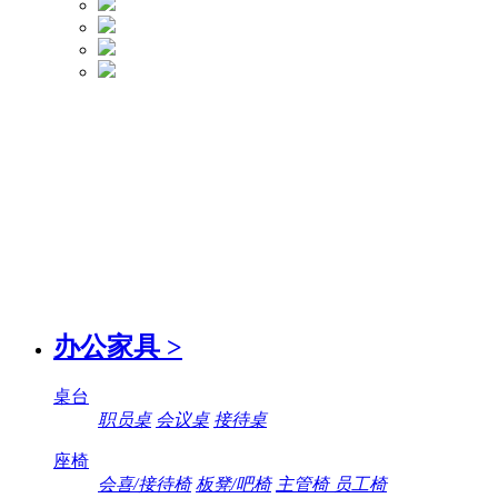
办公家具
>
桌台
职员桌
会议桌
接待桌
座椅
会喜/接待椅
板凳/吧椅
主管椅 员工椅