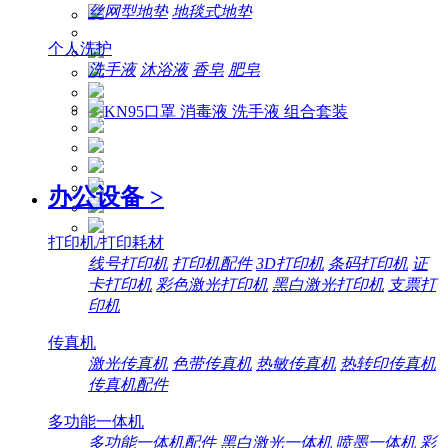
丝网型地垫
地毯式地垫
个人洗护
洗手液
沐浴液
香皂
肥皂
办公设备
>
打印机/打印耗材
线号打印机
打印机配件
3D打印机
条码打印机
证
卡打印机
彩色激光打印机
黑白激光打印机
支票打
印机
传真机
激光传真机
色带传真机
热敏传真机
热转印传真机
传真机配件
多功能一体机
多功能一体机配件
黑白激光一体机
喷墨一体机
彩