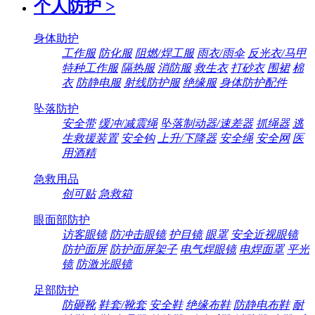
个人防护
>
身体助护
工作服
防化服
阻燃/焊工服
雨衣/雨伞
反光衣/马甲
特种工作服
隔热服
消防服
救生衣
打砂衣
围裙
棉
衣
防静电服
射线防护服
绝缘服
身体防护配件
坠落防护
安全带
缓冲/减震绳
坠落制动器/速差器
抓绳器
逃
生救援装置
安全钩
上升/下降器
安全绳
安全网
医
用酒精
急救用品
创可贴
急救箱
眼面部防护
访客眼镜
防冲击眼镜
护目镜
眼罩
安全近视眼镜
防护面屏
防护面屏架子
电气焊眼镜
电焊面罩
平光
镜
防激光眼镜
足部防护
防砸靴
鞋套/靴套
安全鞋
绝缘布鞋
防静电布鞋
耐