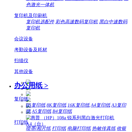
色激光一体机
复印机及印刷机
复印机选配件
彩色高速数码复印机
黑白中速数码
复印机
会议设备
考勤设备及耗材
扫描仪
其他设备
办公用纸
>
复印纸
B5复印纸
8K复印纸
16K复印纸
A4复印纸
A3复印
纸
A5复印纸
B4复印纸
打印纸
喷墨/相片纸
打印纸
电脑打印纸
热敏传真纸
收银