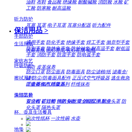
油鞋
布鞋
食品靴
绝缘靴
耐酸碱靴
消防靴
水靴
矿
工靴
防寒靴
耐高温靴
听力防护
耳塞
耳罩
电子耳罩
耳塞分配器
听力配件
保洁用品
>
手部防护
通用手套
防化手套
绝缘手套
焊工手套
抛弃型手套
生活用纸
防割手套
防静电手套
防护袖套
耐高温手套
耐低温
大盘卷纸
无心卷纸
有心卷纸
抽纸
手套
消防手套
防震手套
防电弧手套
家纺布艺
呼吸防护
毛巾
皮革保养
防尘口罩
防尘面具
防毒面具
防尘滤棉/纸
滤毒盒/
擦拭系列
罐
防尘/防毒面具配件
正压式空气呼吸器
逃生救急
工业擦机布
纸架系列
纤维抹布
呼吸器
氧气呼吸器
清洁工具
头部防护
百洁布
百洁垫
拖把
钢丝球
清洁工具配件
安全帽
矿灯帽
消防头盔
安全帽配件
防尘头罩
防
化头罩
隔热头罩
杯、壶及生活餐具
一次性纸杯
一次性碗
水壶
地垫