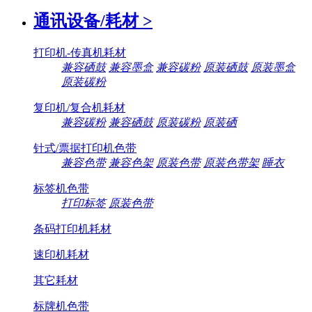
通讯设备/耗材
>
打印机-传真机耗材
兼容硒鼓
兼容墨盒
兼容碳粉
原装硒鼓
原装墨盒
原装碳粉
复印机/复合机耗材
兼容碳粉
兼容硒鼓
原装碳粉
原装硒
针式/票据打印机色带
兼容色带
兼容色架
原装色带
原装色带架
睡衣
标签机色带
打印标签
原装色带
条码打印机耗材
速印机耗材
其它耗材
标牌机色带