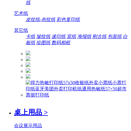
纸
艺术纸
皮纹纸-布纹纸
彩色复印纸
其它纸
卡纸
皱纹纸
速印纸
宣纸
海报纸
刚古纸
包装纸
白
板纸
绘图纸
数码相框
桌上用品
>
会议展示用品