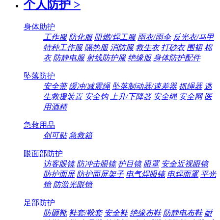
个人防护
>
身体助护
工作服
防化服
阻燃/焊工服
雨衣/雨伞
反光衣/马甲
特种工作服
隔热服
消防服
救生衣
打砂衣
围裙
棉
衣
防静电服
射线防护服
绝缘服
身体防护配件
坠落防护
安全带
缓冲/减震绳
坠落制动器/速差器
抓绳器
逃
生救援装置
安全钩
上升/下降器
安全绳
安全网
医
用酒精
急救用品
创可贴
急救箱
眼面部防护
访客眼镜
防冲击眼镜
护目镜
眼罩
安全近视眼镜
防护面屏
防护面屏架子
电气焊眼镜
电焊面罩
平光
镜
防激光眼镜
足部防护
防砸靴
鞋套/靴套
安全鞋
绝缘布鞋
防静电布鞋
耐