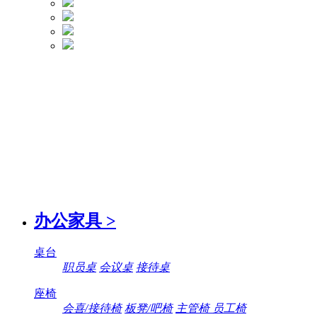
办公家具
>
桌台
职员桌
会议桌
接待桌
座椅
会喜/接待椅
板凳/吧椅
主管椅 员工椅