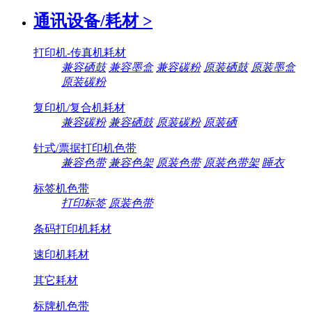
通讯设备/耗材
>
打印机-传真机耗材
兼容硒鼓
兼容墨盒
兼容碳粉
原装硒鼓
原装墨盒
原装碳粉
复印机/复合机耗材
兼容碳粉
兼容硒鼓
原装碳粉
原装硒
针式/票据打印机色带
兼容色带
兼容色架
原装色带
原装色带架
睡衣
标签机色带
打印标签
原装色带
条码打印机耗材
速印机耗材
其它耗材
标牌机色带