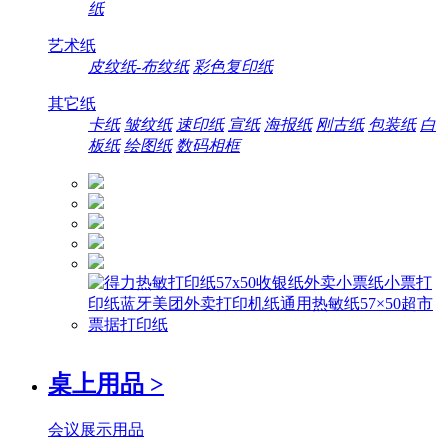
纸
艺术纸
皮纹纸-布纹纸
彩色复印纸
其它纸
卡纸
皱纹纸
速印纸
宣纸
海报纸
刚古纸
包装纸
白
板纸
绘图纸
数码相框
桌上用品
>
会议展示用品