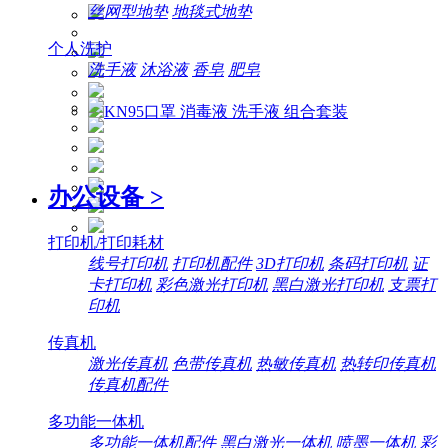
丝网型地垫
地毯式地垫
个人洗护
洗手液
沐浴液
香皂
肥皂
办公设备
>
打印机/打印耗材
线号打印机
打印机配件
3D打印机
条码打印机
证
卡打印机
彩色激光打印机
黑白激光打印机
支票打
印机
传真机
激光传真机
色带传真机
热敏传真机
热转印传真机
传真机配件
多功能一体机
多功能一体机配件
黑白激光一体机
喷墨一体机
彩