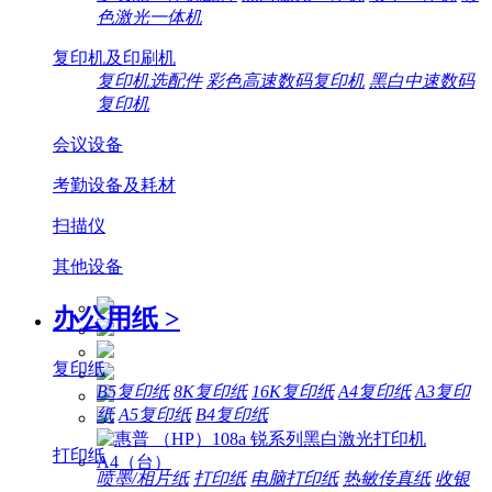
色激光一体机
复印机及印刷机
复印机选配件
彩色高速数码复印机
黑白中速数码
复印机
会议设备
考勤设备及耗材
扫描仪
其他设备
办公用纸
>
复印纸
B5复印纸
8K复印纸
16K复印纸
A4复印纸
A3复印
纸
A5复印纸
B4复印纸
打印纸
喷墨/相片纸
打印纸
电脑打印纸
热敏传真纸
收银