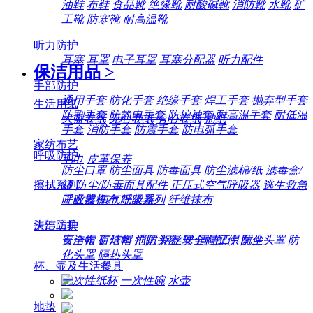
油鞋
布鞋
食品靴
绝缘靴
耐酸碱靴
消防靴
水靴
矿
工靴
防寒靴
耐高温靴
听力防护
耳塞
耳罩
电子耳罩
耳塞分配器
听力配件
保洁用品
>
手部防护
通用手套
防化手套
绝缘手套
焊工手套
抛弃型手套
生活用纸
防割手套
防静电手套
防护袖套
耐高温手套
耐低温
大盘卷纸
无心卷纸
有心卷纸
抽纸
手套
消防手套
防震手套
防电弧手套
家纺布艺
呼吸防护
毛巾
皮革保养
防尘口罩
防尘面具
防毒面具
防尘滤棉/纸
滤毒盒/
擦拭系列
罐
防尘/防毒面具配件
正压式空气呼吸器
逃生救急
工业擦机布
纸架系列
纤维抹布
呼吸器
氧气呼吸器
清洁工具
头部防护
百洁布
百洁垫
拖把
钢丝球
清洁工具配件
安全帽
矿灯帽
消防头盔
安全帽配件
防尘头罩
防
化头罩
隔热头罩
杯、壶及生活餐具
一次性纸杯
一次性碗
水壶
地垫