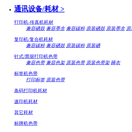
通讯设备/耗材
>
打印机-传真机耗材
兼容硒鼓
兼容墨盒
兼容碳粉
原装硒鼓
原装墨盒
原
复印机/复合机耗材
兼容碳粉
兼容硒鼓
原装碳粉
原装硒
针式/票据打印机色带
兼容色带
兼容色架
原装色带
原装色带架
睡衣
标签机色带
打印标签
原装色带
条码打印机耗材
速印机耗材
其它耗材
标牌机色带