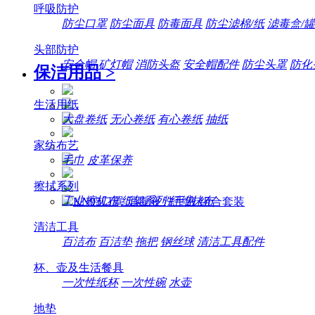
呼吸防护
防尘口罩
防尘面具
防毒面具
防尘滤棉/纸
滤毒盒/罐
头部防护
安全帽
矿灯帽
消防头盔
安全帽配件
防尘头罩
防化
保洁用品
>
生活用纸
大盘卷纸
无心卷纸
有心卷纸
抽纸
家纺布艺
毛巾
皮革保养
擦拭系列
工业擦机布
纸架系列
纤维抹布
清洁工具
百洁布
百洁垫
拖把
钢丝球
清洁工具配件
杯、壶及生活餐具
一次性纸杯
一次性碗
水壶
地垫