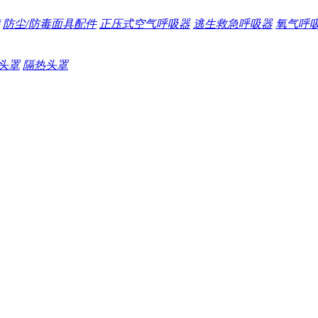
防尘/防毒面具配件
正压式空气呼吸器
逃生救急呼吸器
氧气呼
头罩
隔热头罩