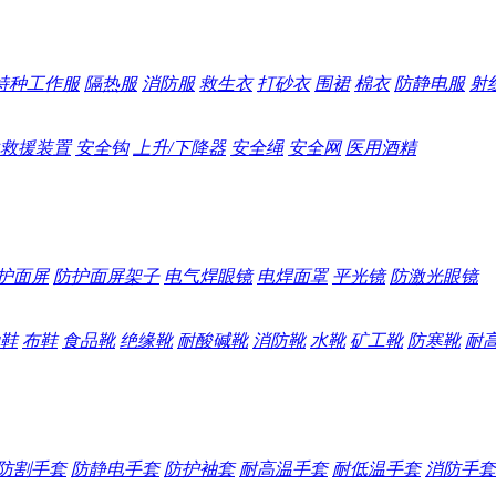
特种工作服
隔热服
消防服
救生衣
打砂衣
围裙
棉衣
防静电服
射
救援装置
安全钩
上升/下降器
安全绳
安全网
医用酒精
护面屏
防护面屏架子
电气焊眼镜
电焊面罩
平光镜
防激光眼镜
鞋
布鞋
食品靴
绝缘靴
耐酸碱靴
消防靴
水靴
矿工靴
防寒靴
耐
防割手套
防静电手套
防护袖套
耐高温手套
耐低温手套
消防手套