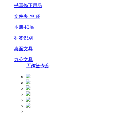
书写修正用品
文件夹-包-袋
本册-纸品
标签识别
桌面文具
办公文具
工作证卡套