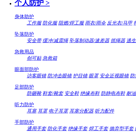
个人防护
>
身体助护
工作服
防化服
阻燃/焊工服
雨衣/雨伞
反光衣/马甲
坠落防护
安全带
缓冲/减震绳
坠落制动器/速差器
抓绳器
逃生
急救用品
创可贴
急救箱
眼面部防护
访客眼镜
防冲击眼镜
护目镜
眼罩
安全近视眼镜
防
足部防护
防砸靴
鞋套/靴套
安全鞋
绝缘布鞋
防静电布鞋
耐油
听力防护
耳塞
耳罩
电子耳罩
耳塞分配器
听力配件
手部防护
通用手套
防化手套
绝缘手套
焊工手套
抛弃型手套