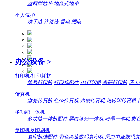
丝网型地垫
地毯式地垫
个人洗护
洗手液
沐浴液
香皂
肥皂
办公设备
>
打印机/打印耗材
线号打印机
打印机配件
3D打印机
条码打印机
证卡
传真机
激光传真机
色带传真机
热敏传真机
热转印传真机
多功能一体机
多功能一体机配件
黑白激光一体机
喷墨一体机
彩
复印机及印刷机
复印机选配件
彩色高速数码复印机
黑白中速数码复