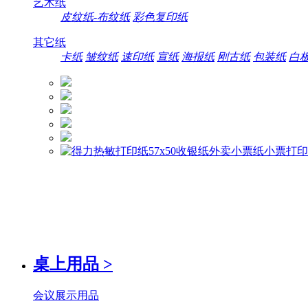
艺术纸
皮纹纸-布纹纸
彩色复印纸
其它纸
卡纸
皱纹纸
速印纸
宣纸
海报纸
刚古纸
包装纸
白
桌上用品
>
会议展示用品