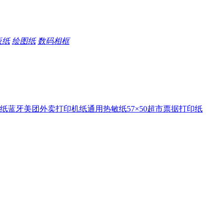
板纸
绘图纸
数码相框