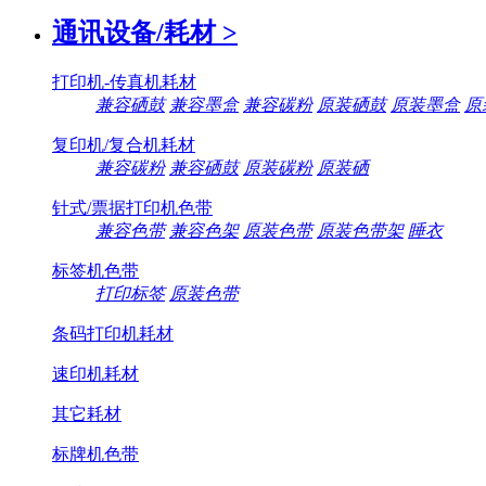
通讯设备/耗材
>
打印机-传真机耗材
兼容硒鼓
兼容墨盒
兼容碳粉
原装硒鼓
原装墨盒
原
复印机/复合机耗材
兼容碳粉
兼容硒鼓
原装碳粉
原装硒
针式/票据打印机色带
兼容色带
兼容色架
原装色带
原装色带架
睡衣
标签机色带
打印标签
原装色带
条码打印机耗材
速印机耗材
其它耗材
标牌机色带