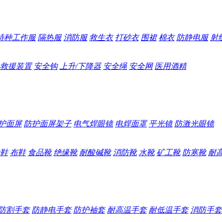
特种工作服
隔热服
消防服
救生衣
打砂衣
围裙
棉衣
防静电服
射
救援装置
安全钩
上升/下降器
安全绳
安全网
医用酒精
护面屏
防护面屏架子
电气焊眼镜
电焊面罩
平光镜
防激光眼镜
鞋
布鞋
食品靴
绝缘靴
耐酸碱靴
消防靴
水靴
矿工靴
防寒靴
耐
防割手套
防静电手套
防护袖套
耐高温手套
耐低温手套
消防手套