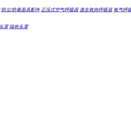
防尘/防毒面具配件
正压式空气呼吸器
逃生救急呼吸器
氧气呼
头罩
隔热头罩