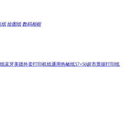
板纸
绘图纸
数码相框