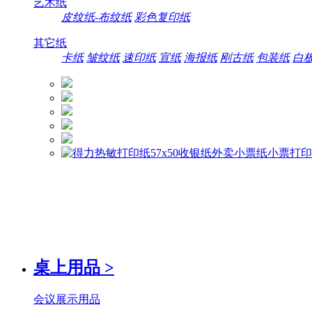
艺术纸
皮纹纸-布纹纸
彩色复印纸
其它纸
卡纸
皱纹纸
速印纸
宣纸
海报纸
刚古纸
包装纸
白
桌上用品
>
会议展示用品