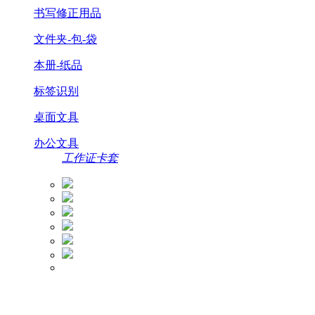
书写修正用品
文件夹-包-袋
本册-纸品
标签识别
桌面文具
办公文具
工作证卡套