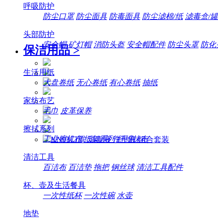
呼吸防护
防尘口罩
防尘面具
防毒面具
防尘滤棉/纸
滤毒盒/罐
头部防护
安全帽
矿灯帽
消防头盔
安全帽配件
防尘头罩
防化
保洁用品
>
生活用纸
大盘卷纸
无心卷纸
有心卷纸
抽纸
家纺布艺
毛巾
皮革保养
擦拭系列
工业擦机布
纸架系列
纤维抹布
清洁工具
百洁布
百洁垫
拖把
钢丝球
清洁工具配件
杯、壶及生活餐具
一次性纸杯
一次性碗
水壶
地垫