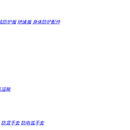
线防护服
绝缘服
身体防护配件
高温靴
防震手套
防电弧手套