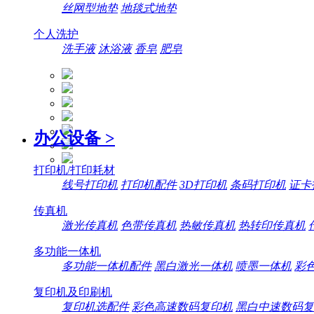
丝网型地垫
地毯式地垫
个人洗护
洗手液
沐浴液
香皂
肥皂
办公设备
>
打印机/打印耗材
线号打印机
打印机配件
3D打印机
条码打印机
证卡
传真机
激光传真机
色带传真机
热敏传真机
热转印传真机
多功能一体机
多功能一体机配件
黑白激光一体机
喷墨一体机
彩
复印机及印刷机
复印机选配件
彩色高速数码复印机
黑白中速数码复