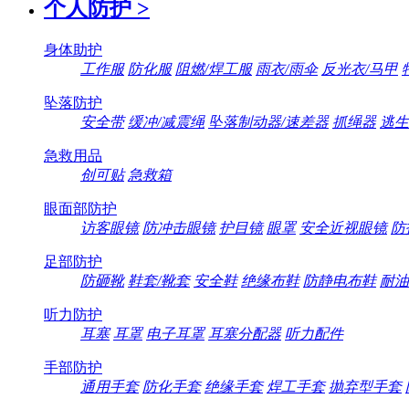
个人防护
>
身体助护
工作服
防化服
阻燃/焊工服
雨衣/雨伞
反光衣/马甲
坠落防护
安全带
缓冲/减震绳
坠落制动器/速差器
抓绳器
逃生
急救用品
创可贴
急救箱
眼面部防护
访客眼镜
防冲击眼镜
护目镜
眼罩
安全近视眼镜
防
足部防护
防砸靴
鞋套/靴套
安全鞋
绝缘布鞋
防静电布鞋
耐油
听力防护
耳塞
耳罩
电子耳罩
耳塞分配器
听力配件
手部防护
通用手套
防化手套
绝缘手套
焊工手套
抛弃型手套