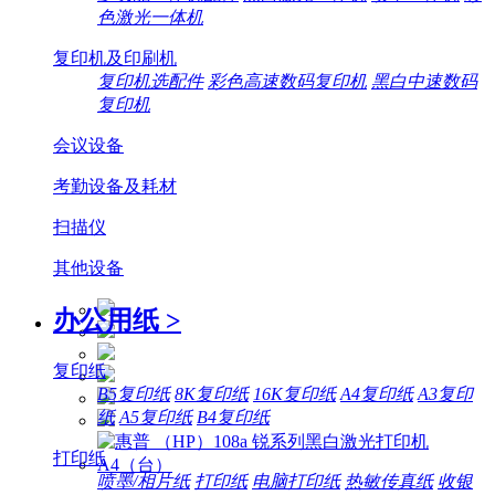
色激光一体机
复印机及印刷机
复印机选配件
彩色高速数码复印机
黑白中速数码
复印机
会议设备
考勤设备及耗材
扫描仪
其他设备
办公用纸
>
复印纸
B5复印纸
8K复印纸
16K复印纸
A4复印纸
A3复印
纸
A5复印纸
B4复印纸
打印纸
喷墨/相片纸
打印纸
电脑打印纸
热敏传真纸
收银