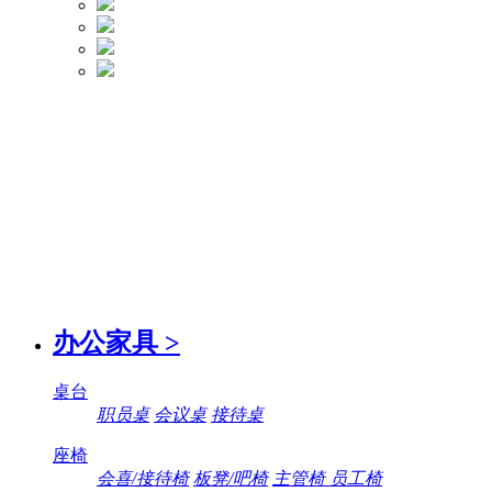
办公家具
>
桌台
职员桌
会议桌
接待桌
座椅
会喜/接待椅
板凳/吧椅
主管椅 员工椅