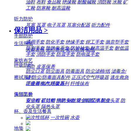
油鞋
布鞋
食品靴
绝缘靴
耐酸碱靴
消防靴
水靴
矿
工靴
防寒靴
耐高温靴
听力防护
耳塞
耳罩
电子耳罩
耳塞分配器
听力配件
保洁用品
>
手部防护
通用手套
防化手套
绝缘手套
焊工手套
抛弃型手套
生活用纸
防割手套
防静电手套
防护袖套
耐高温手套
耐低温
大盘卷纸
无心卷纸
有心卷纸
抽纸
手套
消防手套
防震手套
防电弧手套
家纺布艺
呼吸防护
毛巾
皮革保养
防尘口罩
防尘面具
防毒面具
防尘滤棉/纸
滤毒盒/
擦拭系列
罐
防尘/防毒面具配件
正压式空气呼吸器
逃生救急
工业擦机布
纸架系列
纤维抹布
呼吸器
氧气呼吸器
清洁工具
头部防护
百洁布
百洁垫
拖把
钢丝球
清洁工具配件
安全帽
矿灯帽
消防头盔
安全帽配件
防尘头罩
防
化头罩
隔热头罩
杯、壶及生活餐具
一次性纸杯
一次性碗
水壶
地垫