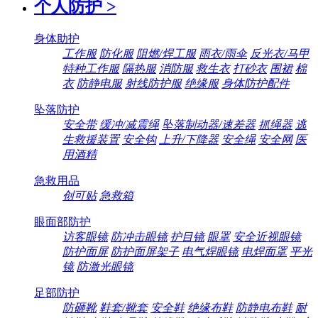
个人防护
>
身体助护
工作服
防化服
阻燃/焊工服
雨衣/雨伞
反光衣/马甲
特种工作服
隔热服
消防服
救生衣
打砂衣
围裙
棉
衣
防静电服
射线防护服
绝缘服
身体防护配件
坠落防护
安全带
缓冲/减震绳
坠落制动器/速差器
抓绳器
逃
生救援装置
安全钩
上升/下降器
安全绳
安全网
医
用酒精
急救用品
创可贴
急救箱
眼面部防护
访客眼镜
防冲击眼镜
护目镜
眼罩
安全近视眼镜
防护面屏
防护面屏架子
电气焊眼镜
电焊面罩
平光
镜
防激光眼镜
足部防护
防砸靴
鞋套/靴套
安全鞋
绝缘布鞋
防静电布鞋
耐