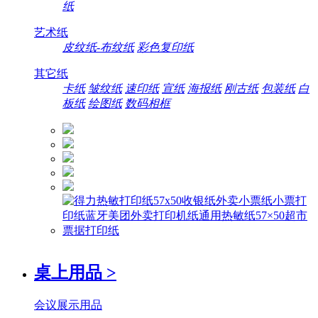
纸
艺术纸
皮纹纸-布纹纸
彩色复印纸
其它纸
卡纸
皱纹纸
速印纸
宣纸
海报纸
刚古纸
包装纸
白
板纸
绘图纸
数码相框
桌上用品
>
会议展示用品