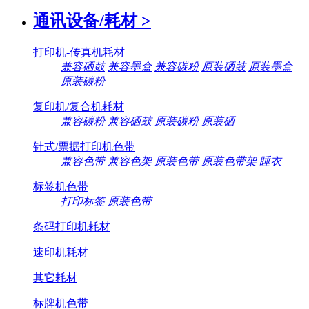
通讯设备/耗材
>
打印机-传真机耗材
兼容硒鼓
兼容墨盒
兼容碳粉
原装硒鼓
原装墨盒
原装碳粉
复印机/复合机耗材
兼容碳粉
兼容硒鼓
原装碳粉
原装硒
针式/票据打印机色带
兼容色带
兼容色架
原装色带
原装色带架
睡衣
标签机色带
打印标签
原装色带
条码打印机耗材
速印机耗材
其它耗材
标牌机色带