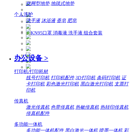
丝网型地垫
地毯式地垫
个人洗护
洗手液
沐浴液
香皂
肥皂
办公设备
>
打印机/打印耗材
线号打印机
打印机配件
3D打印机
条码打印机
证
卡打印机
彩色激光打印机
黑白激光打印机
支票打
印机
传真机
激光传真机
色带传真机
热敏传真机
热转印传真机
传真机配件
多功能一体机
多功能一体机配件
黑白激光一体机
喷墨一体机
彩