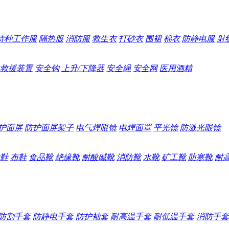
特种工作服
隔热服
消防服
救生衣
打砂衣
围裙
棉衣
防静电服
射
救援装置
安全钩
上升/下降器
安全绳
安全网
医用酒精
护面屏
防护面屏架子
电气焊眼镜
电焊面罩
平光镜
防激光眼镜
鞋
布鞋
食品靴
绝缘靴
耐酸碱靴
消防靴
水靴
矿工靴
防寒靴
耐
防割手套
防静电手套
防护袖套
耐高温手套
耐低温手套
消防手套