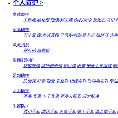
个人防护
>
身体助护
工作服
防化服
阻燃/焊工服
雨衣/雨伞
反光衣/马甲
坠落防护
安全带
缓冲/减震绳
坠落制动器/速差器
抓绳器
逃生
急救用品
创可贴
急救箱
眼面部防护
访客眼镜
防冲击眼镜
护目镜
眼罩
安全近视眼镜
防
足部防护
防砸靴
鞋套/靴套
安全鞋
绝缘布鞋
防静电布鞋
耐油
听力防护
耳塞
耳罩
电子耳罩
耳塞分配器
听力配件
手部防护
通用手套
防化手套
绝缘手套
焊工手套
抛弃型手套