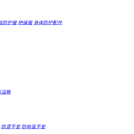
线防护服
绝缘服
身体防护配件
高温靴
防震手套
防电弧手套