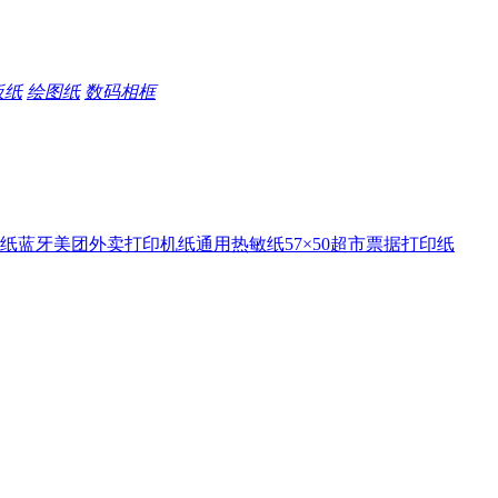
板纸
绘图纸
数码相框