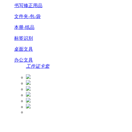
书写修正用品
文件夹-包-袋
本册-纸品
标签识别
桌面文具
办公文具
工作证卡套