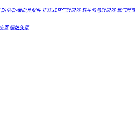
防尘/防毒面具配件
正压式空气呼吸器
逃生救急呼吸器
氧气呼
头罩
隔热头罩