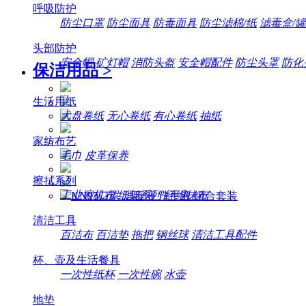
呼吸防护
防尘口罩
防尘面具
防毒面具
防尘滤棉/纸
滤毒盒/罐
头部防护
安全帽
矿灯帽
消防头盔
安全帽配件
防尘头罩
防化
保洁用品
>
生活用纸
大盘卷纸
无心卷纸
有心卷纸
抽纸
家纺布艺
毛巾
皮革保养
擦拭系列
工业擦机布
纸架系列
纤维抹布
清洁工具
百洁布
百洁垫
拖把
钢丝球
清洁工具配件
杯、壶及生活餐具
一次性纸杯
一次性碗
水壶
地垫