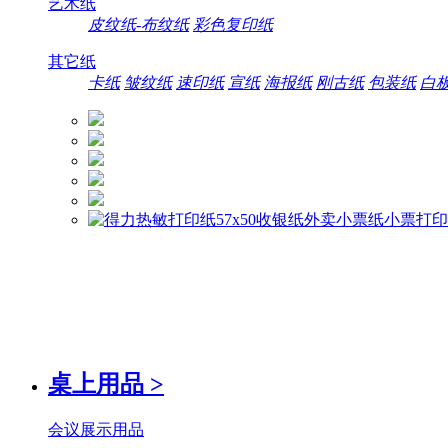
艺术纸
皮纹纸-布纹纸
彩色复印纸
其它纸
卡纸
皱纹纸
速印纸
宣纸
海报纸
刚古纸
包装纸
白
桌上用品
>
会议展示用品