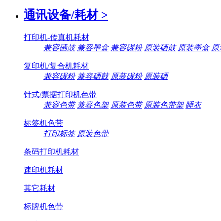
通讯设备/耗材
>
打印机-传真机耗材
兼容硒鼓
兼容墨盒
兼容碳粉
原装硒鼓
原装墨盒
原
复印机/复合机耗材
兼容碳粉
兼容硒鼓
原装碳粉
原装硒
针式/票据打印机色带
兼容色带
兼容色架
原装色带
原装色带架
睡衣
标签机色带
打印标签
原装色带
条码打印机耗材
速印机耗材
其它耗材
标牌机色带