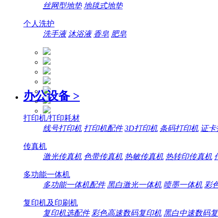
丝网型地垫
地毯式地垫
个人洗护
洗手液
沐浴液
香皂
肥皂
办公设备
>
打印机/打印耗材
线号打印机
打印机配件
3D打印机
条码打印机
证卡
传真机
激光传真机
色带传真机
热敏传真机
热转印传真机
多功能一体机
多功能一体机配件
黑白激光一体机
喷墨一体机
彩
复印机及印刷机
复印机选配件
彩色高速数码复印机
黑白中速数码复