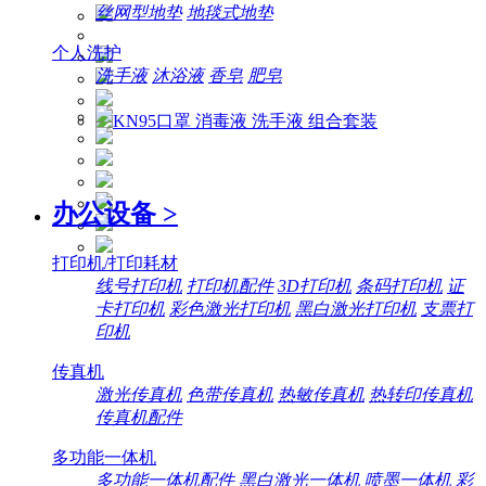
丝网型地垫
地毯式地垫
个人洗护
洗手液
沐浴液
香皂
肥皂
办公设备
>
打印机/打印耗材
线号打印机
打印机配件
3D打印机
条码打印机
证
卡打印机
彩色激光打印机
黑白激光打印机
支票打
印机
传真机
激光传真机
色带传真机
热敏传真机
热转印传真机
传真机配件
多功能一体机
多功能一体机配件
黑白激光一体机
喷墨一体机
彩