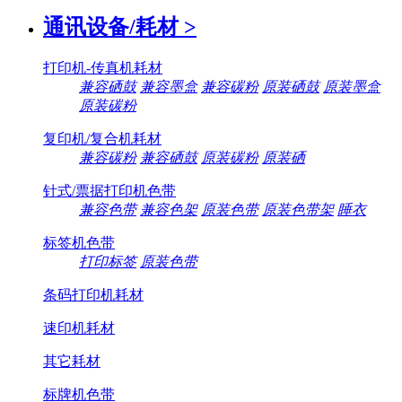
通讯设备/耗材
>
打印机-传真机耗材
兼容硒鼓
兼容墨盒
兼容碳粉
原装硒鼓
原装墨盒
原装碳粉
复印机/复合机耗材
兼容碳粉
兼容硒鼓
原装碳粉
原装硒
针式/票据打印机色带
兼容色带
兼容色架
原装色带
原装色带架
睡衣
标签机色带
打印标签
原装色带
条码打印机耗材
速印机耗材
其它耗材
标牌机色带