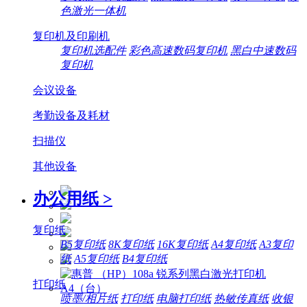
色激光一体机
复印机及印刷机
复印机选配件
彩色高速数码复印机
黑白中速数码
复印机
会议设备
考勤设备及耗材
扫描仪
其他设备
办公用纸
>
复印纸
B5复印纸
8K复印纸
16K复印纸
A4复印纸
A3复印
纸
A5复印纸
B4复印纸
打印纸
喷墨/相片纸
打印纸
电脑打印纸
热敏传真纸
收银