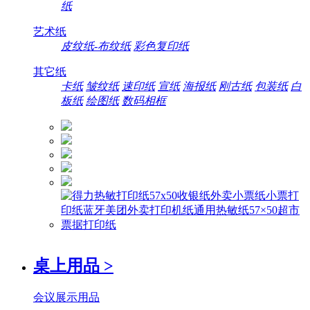
纸
艺术纸
皮纹纸-布纹纸
彩色复印纸
其它纸
卡纸
皱纹纸
速印纸
宣纸
海报纸
刚古纸
包装纸
白
板纸
绘图纸
数码相框
桌上用品
>
会议展示用品