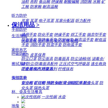
油鞋
布鞋
食品靴
绝缘靴
耐酸碱靴
消防靴
水靴
矿
工靴
防寒靴
耐高温靴
听力防护
耳塞
耳罩
电子耳罩
耳塞分配器
听力配件
保洁用品
>
手部防护
通用手套
防化手套
绝缘手套
焊工手套
抛弃型手套
生活用纸
防割手套
防静电手套
防护袖套
耐高温手套
耐低温
大盘卷纸
无心卷纸
有心卷纸
抽纸
手套
消防手套
防震手套
防电弧手套
家纺布艺
呼吸防护
毛巾
皮革保养
防尘口罩
防尘面具
防毒面具
防尘滤棉/纸
滤毒盒/
擦拭系列
罐
防尘/防毒面具配件
正压式空气呼吸器
逃生救急
工业擦机布
纸架系列
纤维抹布
呼吸器
氧气呼吸器
清洁工具
头部防护
百洁布
百洁垫
拖把
钢丝球
清洁工具配件
安全帽
矿灯帽
消防头盔
安全帽配件
防尘头罩
防
化头罩
隔热头罩
杯、壶及生活餐具
一次性纸杯
一次性碗
水壶
地垫