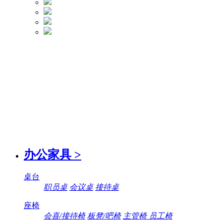
办公家具
>
桌台
职员桌
会议桌
接待桌
座椅
会喜/接待椅
板凳/吧椅
主管椅 员工椅