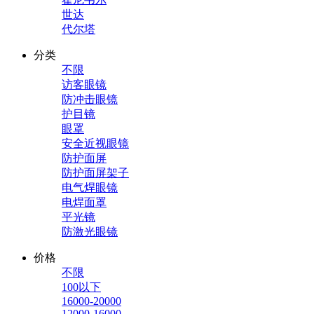
世达
代尔塔
分类
不限
访客眼镜
防冲击眼镜
护目镜
眼罩
安全近视眼镜
防护面屏
防护面屏架子
电气焊眼镜
电焊面罩
平光镜
防激光眼镜
价格
不限
100以下
16000-20000
12000-16000