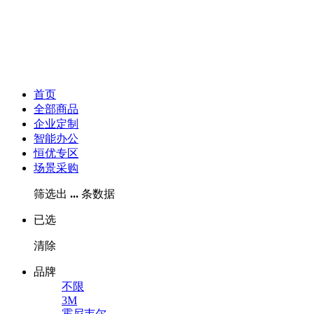
首页
全部商品
企业定制
智能办公
恒优专区
场景采购
筛选出
...
条数据
已选
清除
品牌
不限
3M
霍尼韦尔