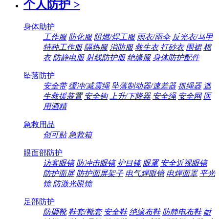
个人防护
>
身体助护
工作服
防化服
阻燃/焊工服
雨衣/雨伞
反光衣/马甲
特种工作服
隔热服
消防服
救生衣
打砂衣
围裙
棉
衣
防静电服
射线防护服
绝缘服
身体防护配件
坠落防护
安全带
缓冲/减震绳
坠落制动器/速差器
抓绳器
逃
生救援装置
安全钩
上升/下降器
安全绳
安全网
医
用酒精
急救用品
创可贴
急救箱
眼面部防护
访客眼镜
防冲击眼镜
护目镜
眼罩
安全近视眼镜
防护面屏
防护面屏架子
电气焊眼镜
电焊面罩
平光
镜
防激光眼镜
足部防护
防砸靴
鞋套/靴套
安全鞋
绝缘布鞋
防静电布鞋
耐