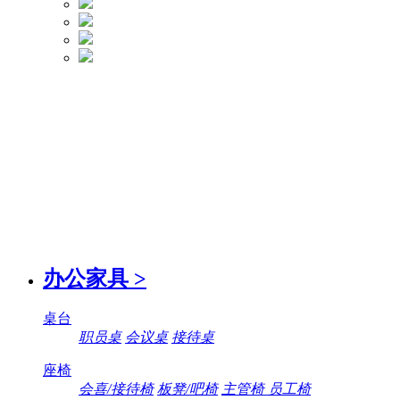
办公家具
>
桌台
职员桌
会议桌
接待桌
座椅
会喜/接待椅
板凳/吧椅
主管椅 员工椅