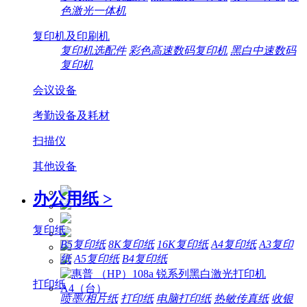
色激光一体机
复印机及印刷机
复印机选配件
彩色高速数码复印机
黑白中速数码
复印机
会议设备
考勤设备及耗材
扫描仪
其他设备
办公用纸
>
复印纸
B5复印纸
8K复印纸
16K复印纸
A4复印纸
A3复印
纸
A5复印纸
B4复印纸
打印纸
喷墨/相片纸
打印纸
电脑打印纸
热敏传真纸
收银