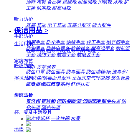
油鞋
布鞋
食品靴
绝缘靴
耐酸碱靴
消防靴
水靴
矿
工靴
防寒靴
耐高温靴
听力防护
耳塞
耳罩
电子耳罩
耳塞分配器
听力配件
保洁用品
>
手部防护
通用手套
防化手套
绝缘手套
焊工手套
抛弃型手套
生活用纸
防割手套
防静电手套
防护袖套
耐高温手套
耐低温
大盘卷纸
无心卷纸
有心卷纸
抽纸
手套
消防手套
防震手套
防电弧手套
家纺布艺
呼吸防护
毛巾
皮革保养
防尘口罩
防尘面具
防毒面具
防尘滤棉/纸
滤毒盒/
擦拭系列
罐
防尘/防毒面具配件
正压式空气呼吸器
逃生救急
工业擦机布
纸架系列
纤维抹布
呼吸器
氧气呼吸器
清洁工具
头部防护
百洁布
百洁垫
拖把
钢丝球
清洁工具配件
安全帽
矿灯帽
消防头盔
安全帽配件
防尘头罩
防
化头罩
隔热头罩
杯、壶及生活餐具
一次性纸杯
一次性碗
水壶
地垫