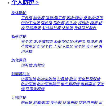
个人防护
>
身体助护
工作服
防化服
阻燃/焊工服
雨衣/雨伞
反光衣/马甲
特种工作服
隔热服
消防服
救生衣
打砂衣
围裙
棉
衣
防静电服
射线防护服
绝缘服
身体防护配件
坠落防护
安全带
缓冲/减震绳
坠落制动器/速差器
抓绳器
逃
生救援装置
安全钩
上升/下降器
安全绳
安全网
医
用酒精
急救用品
创可贴
急救箱
眼面部防护
访客眼镜
防冲击眼镜
护目镜
眼罩
安全近视眼镜
防护面屏
防护面屏架子
电气焊眼镜
电焊面罩
平光
镜
防激光眼镜
足部防护
防砸靴
鞋套/靴套
安全鞋
绝缘布鞋
防静电布鞋
耐