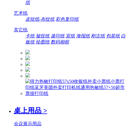
纸
艺术纸
皮纹纸-布纹纸
彩色复印纸
其它纸
卡纸
皱纹纸
速印纸
宣纸
海报纸
刚古纸
包装纸
白
板纸
绘图纸
数码相框
桌上用品
>
会议展示用品