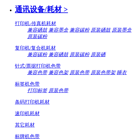
通讯设备/耗材
>
打印机-传真机耗材
兼容硒鼓
兼容墨盒
兼容碳粉
原装硒鼓
原装墨盒
原装碳粉
复印机/复合机耗材
兼容碳粉
兼容硒鼓
原装碳粉
原装硒
针式/票据打印机色带
兼容色带
兼容色架
原装色带
原装色带架
睡衣
标签机色带
打印标签
原装色带
条码打印机耗材
速印机耗材
其它耗材
标牌机色带