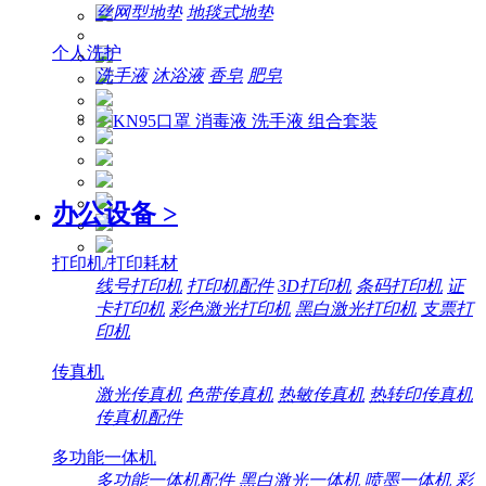
丝网型地垫
地毯式地垫
个人洗护
洗手液
沐浴液
香皂
肥皂
办公设备
>
打印机/打印耗材
线号打印机
打印机配件
3D打印机
条码打印机
证
卡打印机
彩色激光打印机
黑白激光打印机
支票打
印机
传真机
激光传真机
色带传真机
热敏传真机
热转印传真机
传真机配件
多功能一体机
多功能一体机配件
黑白激光一体机
喷墨一体机
彩