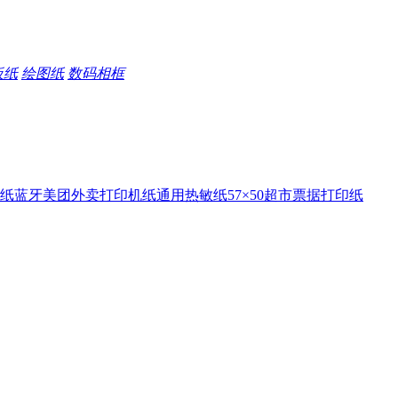
板纸
绘图纸
数码相框