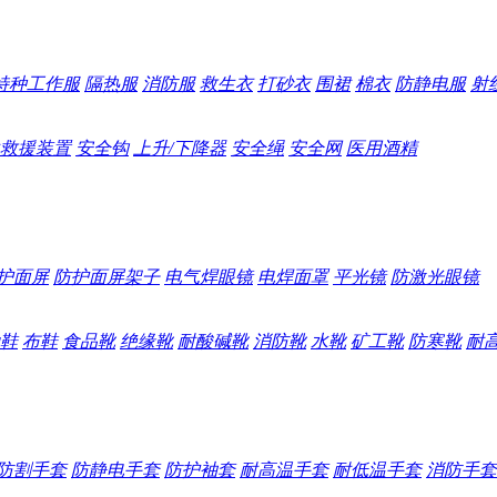
特种工作服
隔热服
消防服
救生衣
打砂衣
围裙
棉衣
防静电服
射
救援装置
安全钩
上升/下降器
安全绳
安全网
医用酒精
护面屏
防护面屏架子
电气焊眼镜
电焊面罩
平光镜
防激光眼镜
鞋
布鞋
食品靴
绝缘靴
耐酸碱靴
消防靴
水靴
矿工靴
防寒靴
耐
防割手套
防静电手套
防护袖套
耐高温手套
耐低温手套
消防手套