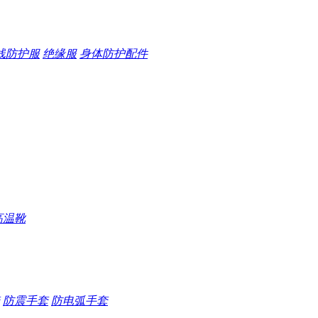
线防护服
绝缘服
身体防护配件
高温靴
防震手套
防电弧手套