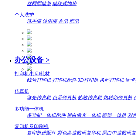
丝网型地垫
地毯式地垫
个人洗护
洗手液
沐浴液
香皂
肥皂
办公设备
>
打印机/打印耗材
线号打印机
打印机配件
3D打印机
条码打印机
证卡
传真机
激光传真机
色带传真机
热敏传真机
热转印传真机
多功能一体机
多功能一体机配件
黑白激光一体机
喷墨一体机
彩
复印机及印刷机
复印机选配件
彩色高速数码复印机
黑白中速数码复