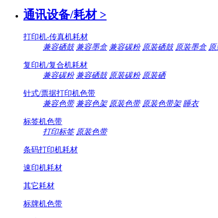
通讯设备/耗材
>
打印机-传真机耗材
兼容硒鼓
兼容墨盒
兼容碳粉
原装硒鼓
原装墨盒
原
复印机/复合机耗材
兼容碳粉
兼容硒鼓
原装碳粉
原装硒
针式/票据打印机色带
兼容色带
兼容色架
原装色带
原装色带架
睡衣
标签机色带
打印标签
原装色带
条码打印机耗材
速印机耗材
其它耗材
标牌机色带