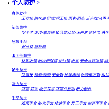
个人防护
>
身体助护
工作服
防化服
阻燃/焊工服
雨衣/雨伞
反光衣/马甲
坠落防护
安全带
缓冲/减震绳
坠落制动器/速差器
抓绳器
逃生
急救用品
创可贴
急救箱
眼面部防护
访客眼镜
防冲击眼镜
护目镜
眼罩
安全近视眼镜
防
足部防护
防砸靴
鞋套/靴套
安全鞋
绝缘布鞋
防静电布鞋
耐油
听力防护
耳塞
耳罩
电子耳罩
耳塞分配器
听力配件
手部防护
通用手套
防化手套
绝缘手套
焊工手套
抛弃型手套