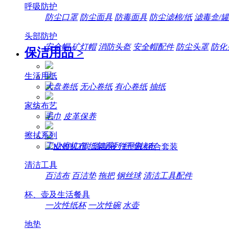
呼吸防护
防尘口罩
防尘面具
防毒面具
防尘滤棉/纸
滤毒盒/罐
头部防护
安全帽
矿灯帽
消防头盔
安全帽配件
防尘头罩
防化
保洁用品
>
生活用纸
大盘卷纸
无心卷纸
有心卷纸
抽纸
家纺布艺
毛巾
皮革保养
擦拭系列
工业擦机布
纸架系列
纤维抹布
清洁工具
百洁布
百洁垫
拖把
钢丝球
清洁工具配件
杯、壶及生活餐具
一次性纸杯
一次性碗
水壶
地垫