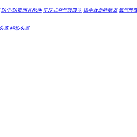
防尘/防毒面具配件
正压式空气呼吸器
逃生救急呼吸器
氧气呼
头罩
隔热头罩