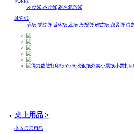
艺术纸
皮纹纸-布纹纸
彩色复印纸
其它纸
卡纸
皱纹纸
速印纸
宣纸
海报纸
刚古纸
包装纸
白
桌上用品
>
会议展示用品