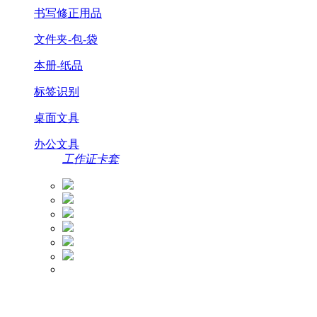
书写修正用品
文件夹-包-袋
本册-纸品
标签识别
桌面文具
办公文具
工作证卡套