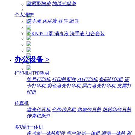
丝网型地垫
地毯式地垫
个人洗护
洗手液
沐浴液
香皂
肥皂
办公设备
>
打印机/打印耗材
线号打印机
打印机配件
3D打印机
条码打印机
证
卡打印机
彩色激光打印机
黑白激光打印机
支票打
印机
传真机
激光传真机
色带传真机
热敏传真机
热转印传真机
传真机配件
多功能一体机
多功能一体机配件
黑白激光一体机
喷墨一体机
彩