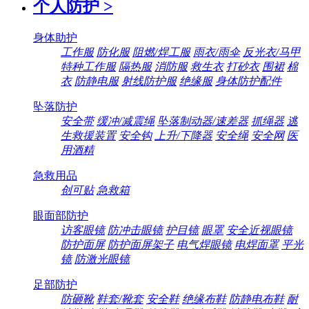
个人防护
>
身体助护
工作服
防化服
阻燃/焊工服
雨衣/雨伞
反光衣/马甲
特种工作服
隔热服
消防服
救生衣
打砂衣
围裙
棉
衣
防静电服
射线防护服
绝缘服
身体防护配件
坠落防护
安全带
缓冲/减震绳
坠落制动器/速差器
抓绳器
逃
生救援装置
安全钩
上升/下降器
安全绳
安全网
医
用酒精
急救用品
创可贴
急救箱
眼面部防护
访客眼镜
防冲击眼镜
护目镜
眼罩
安全近视眼镜
防护面屏
防护面屏架子
电气焊眼镜
电焊面罩
平光
镜
防激光眼镜
足部防护
防砸靴
鞋套/靴套
安全鞋
绝缘布鞋
防静电布鞋
耐