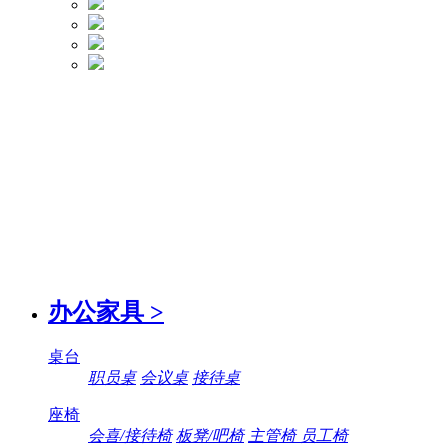
办公家具
>
桌台
职员桌
会议桌
接待桌
座椅
会喜/接待椅
板凳/吧椅
主管椅 员工椅