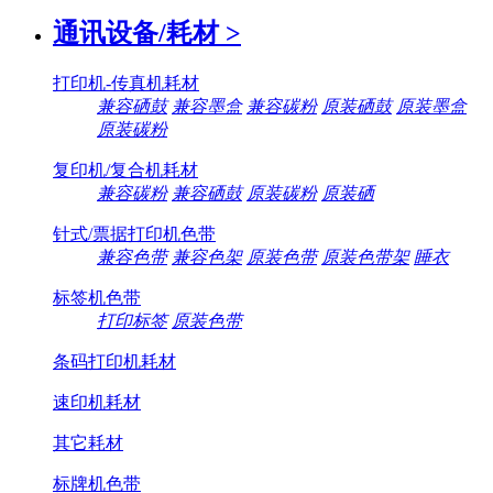
通讯设备/耗材
>
打印机-传真机耗材
兼容硒鼓
兼容墨盒
兼容碳粉
原装硒鼓
原装墨盒
原装碳粉
复印机/复合机耗材
兼容碳粉
兼容硒鼓
原装碳粉
原装硒
针式/票据打印机色带
兼容色带
兼容色架
原装色带
原装色带架
睡衣
标签机色带
打印标签
原装色带
条码打印机耗材
速印机耗材
其它耗材
标牌机色带