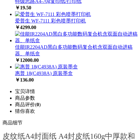
特级思路A4-70g复印纸/打印纸
￥19.50
爱普生 WF-7111 彩色喷墨打印机
￥4299.00
佳能IR2204AD黑白多功能数码复合机含双面自动进稿
器、单纸盒
￥12000.00
惠普 18(C4938A) 原装墨盒
￥136.00
宝贝详情
商品参数
商品评价(
0
)
猜你喜欢
商品细节
皮纹纸A4封面纸 A4封皮纸160g中厚款和