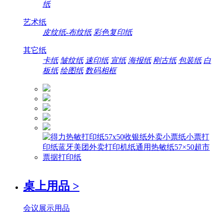
纸
艺术纸
皮纹纸-布纹纸
彩色复印纸
其它纸
卡纸
皱纹纸
速印纸
宣纸
海报纸
刚古纸
包装纸
白
板纸
绘图纸
数码相框
桌上用品
>
会议展示用品