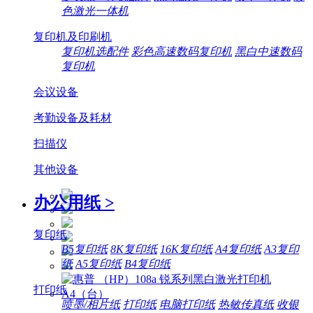
色激光一体机
复印机及印刷机
复印机选配件
彩色高速数码复印机
黑白中速数码
复印机
会议设备
考勤设备及耗材
扫描仪
其他设备
办公用纸
>
复印纸
B5复印纸
8K复印纸
16K复印纸
A4复印纸
A3复印
纸
A5复印纸
B4复印纸
打印纸
喷墨/相片纸
打印纸
电脑打印纸
热敏传真纸
收银