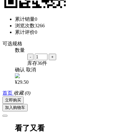
累计销量
0
浏览次数
3266
累计评价
0
可选规格
数量
-
+
库存
36
件
确认
取消
¥29.50
首页
收藏
(0)
立即购买
加入购物车
看了又看