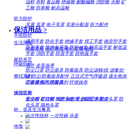
油鞋
布鞋
食品靴
绝缘靴
耐酸碱靴
消防靴
水靴
矿
工靴
防寒靴
耐高温靴
听力防护
耳塞
耳罩
电子耳罩
耳塞分配器
听力配件
保洁用品
>
手部防护
通用手套
防化手套
绝缘手套
焊工手套
抛弃型手套
生活用纸
防割手套
防静电手套
防护袖套
耐高温手套
耐低温
大盘卷纸
无心卷纸
有心卷纸
抽纸
手套
消防手套
防震手套
防电弧手套
家纺布艺
呼吸防护
毛巾
皮革保养
防尘口罩
防尘面具
防毒面具
防尘滤棉/纸
滤毒盒/
擦拭系列
罐
防尘/防毒面具配件
正压式空气呼吸器
逃生救急
工业擦机布
纸架系列
纤维抹布
呼吸器
氧气呼吸器
清洁工具
头部防护
百洁布
百洁垫
拖把
钢丝球
清洁工具配件
安全帽
矿灯帽
消防头盔
安全帽配件
防尘头罩
防
化头罩
隔热头罩
杯、壶及生活餐具
一次性纸杯
一次性碗
水壶
地垫