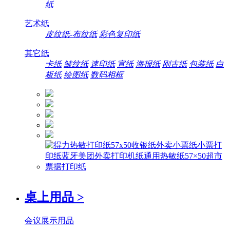
纸
艺术纸
皮纹纸-布纹纸
彩色复印纸
其它纸
卡纸
皱纹纸
速印纸
宣纸
海报纸
刚古纸
包装纸
白
板纸
绘图纸
数码相框
桌上用品
>
会议展示用品