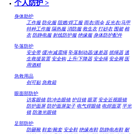
个人防护
>
身体助护
工作服
防化服
阻燃/焊工服
雨衣/雨伞
反光衣/马甲
特种工作服
隔热服
消防服
救生衣
打砂衣
围裙
棉
衣
防静电服
射线防护服
绝缘服
身体防护配件
坠落防护
安全带
缓冲/减震绳
坠落制动器/速差器
抓绳器
逃
生救援装置
安全钩
上升/下降器
安全绳
安全网
医
用酒精
急救用品
创可贴
急救箱
眼面部防护
访客眼镜
防冲击眼镜
护目镜
眼罩
安全近视眼镜
防护面屏
防护面屏架子
电气焊眼镜
电焊面罩
平光
镜
防激光眼镜
足部防护
防砸靴
鞋套/靴套
安全鞋
绝缘布鞋
防静电布鞋
耐