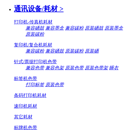
通讯设备/耗材
>
打印机-传真机耗材
兼容硒鼓
兼容墨盒
兼容碳粉
原装硒鼓
原装墨盒
原装碳粉
复印机/复合机耗材
兼容碳粉
兼容硒鼓
原装碳粉
原装硒
针式/票据打印机色带
兼容色带
兼容色架
原装色带
原装色带架
睡衣
标签机色带
打印标签
原装色带
条码打印机耗材
速印机耗材
其它耗材
标牌机色带