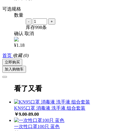
可选规格
数量
-
+
库存
998
条
确认
取消
¥1.18
首页
收藏
(0)
立即购买
加入购物车
看了又看
KN95口罩 消毒液 洗手液 组合套装
￥9.00-89.00
一次性口罩100只 蓝色