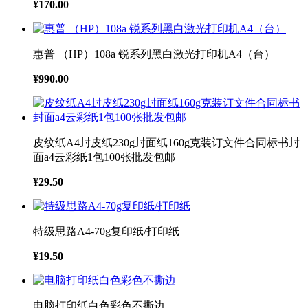
¥170.00
惠普 （HP）108a 锐系列黑白激光打印机A4（台）
¥990.00
皮纹纸A4封皮纸230g封面纸160g克装订文件合同标书封
面a4云彩纸1包100张批发包邮
¥29.50
特级思路A4-70g复印纸/打印纸
¥19.50
电脑打印纸白色彩色不撕边