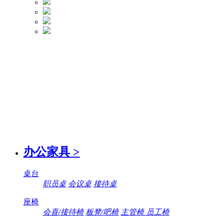
办公家具
>
桌台
职员桌
会议桌
接待桌
座椅
会喜/接待椅
板凳/吧椅
主管椅 员工椅