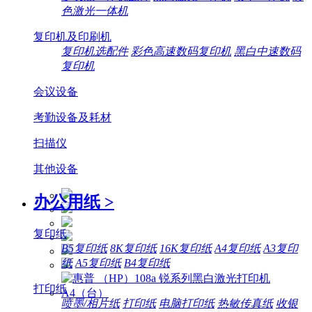
色激光一体机
复印机及印刷机
复印机选配件
彩色高速数码复印机
黑白中速数码
复印机
会议设备
考勤设备及耗材
扫描仪
其他设备
办公用纸
>
复印纸
B5复印纸
8K复印纸
16K复印纸
A4复印纸
A3复印
纸
A5复印纸
B4复印纸
打印纸
喷墨/相片纸
打印纸
电脑打印纸
热敏传真纸
收银