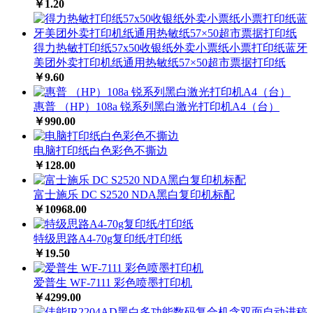
￥1.20
得力热敏打印纸57x50收银纸外卖小票纸小票打印纸蓝牙
美团外卖打印机纸通用热敏纸57×50超市票据打印纸
￥9.60
惠普 （HP）108a 锐系列黑白激光打印机A4（台）
￥990.00
电脑打印纸白色彩色不撕边
￥128.00
富士施乐 DC S2520 NDA黑白复印机标配
￥10968.00
特级思路A4-70g复印纸/打印纸
￥19.50
爱普生 WF-7111 彩色喷墨打印机
￥4299.00