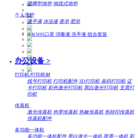
丝网型地垫
地毯式地垫
个人洗护
洗手液
沐浴液
香皂
肥皂
办公设备
>
打印机/打印耗材
线号打印机
打印机配件
3D打印机
条码打印机
证
卡打印机
彩色激光打印机
黑白激光打印机
支票打
印机
传真机
激光传真机
色带传真机
热敏传真机
热转印传真机
传真机配件
多功能一体机
多功能一体机配件
黑白激光一体机
喷墨一体机
彩