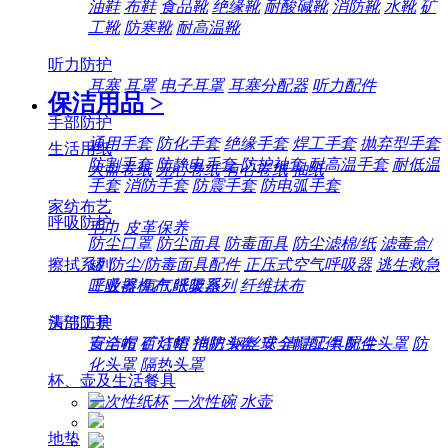
油鞋
布鞋
食品靴
绝缘靴
耐酸碱靴
消防靴
水靴
矿
工靴
防寒靴
耐高温靴
听力防护
耳塞
耳罩
电子耳罩
耳塞分配器
听力配件
保洁用品
>
手部防护
通用手套
防化手套
绝缘手套
焊工手套
抛弃型手套
生活用纸
防割手套
防静电手套
防护袖套
耐高温手套
耐低温
大盘卷纸
无心卷纸
有心卷纸
抽纸
手套
消防手套
防震手套
防电弧手套
家纺布艺
呼吸防护
毛巾
皮革保养
防尘口罩
防尘面具
防毒面具
防尘滤棉/纸
滤毒盒/
擦拭系列
罐
防尘/防毒面具配件
正压式空气呼吸器
逃生救急
工业擦机布
纸架系列
纤维抹布
呼吸器
氧气呼吸器
清洁工具
头部防护
百洁布
百洁垫
拖把
钢丝球
清洁工具配件
安全帽
矿灯帽
消防头盔
安全帽配件
防尘头罩
防
化头罩
隔热头罩
杯、壶及生活餐具
一次性纸杯
一次性碗
水壶
地垫