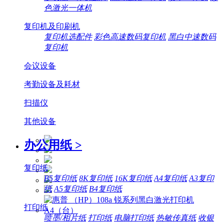
色激光一体机
复印机及印刷机
复印机选配件
彩色高速数码复印机
黑白中速数码
复印机
会议设备
考勤设备及耗材
扫描仪
其他设备
办公用纸
>
复印纸
B5复印纸
8K复印纸
16K复印纸
A4复印纸
A3复印
纸
A5复印纸
B4复印纸
打印纸
喷墨/相片纸
打印纸
电脑打印纸
热敏传真纸
收银