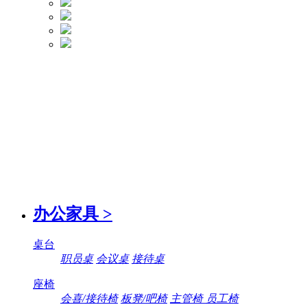
办公家具
>
桌台
职员桌
会议桌
接待桌
座椅
会喜/接待椅
板凳/吧椅
主管椅 员工椅