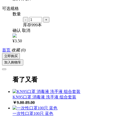
可选规格
数量
-
+
库存
999
本
确认
取消
¥3.50
首页
收藏
(0)
立即购买
加入购物车
看了又看
KN95口罩 消毒液 洗手液 组合套装
￥9.00-89.00
一次性口罩100只 蓝色