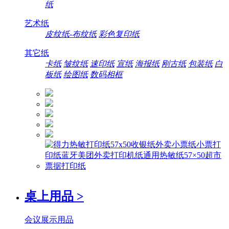
纸
艺术纸
皮纹纸-布纹纸
彩色复印纸
其它纸
卡纸
皱纹纸
速印纸
宣纸
海报纸
刚古纸
包装纸
白
板纸
绘图纸
数码相框
桌上用品
>
会议展示用品