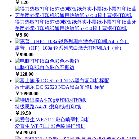
￥1.20
得力热敏打印纸57x50收银纸外卖小票纸小票打印纸蓝牙
美团外卖打印机纸通用热敏纸57×50超市票据打印纸
￥9.60
惠普 （HP）108a 锐系列黑白激光打印机A4（台）
￥990.00
电脑打印纸白色彩色不撕边
￥128.00
富士施乐 DC S2520 NDA黑白复印机标配
￥10968.00
特级思路A4-70g复印纸/打印纸
￥19.50
爱普生 WF-7111 彩色喷墨打印机
￥4299.00