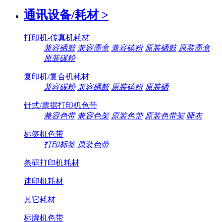
通讯设备/耗材
>
打印机-传真机耗材
兼容硒鼓
兼容墨盒
兼容碳粉
原装硒鼓
原装墨盒
原装碳粉
复印机/复合机耗材
兼容碳粉
兼容硒鼓
原装碳粉
原装硒
针式/票据打印机色带
兼容色带
兼容色架
原装色带
原装色带架
睡衣
标签机色带
打印标签
原装色带
条码打印机耗材
速印机耗材
其它耗材
标牌机色带