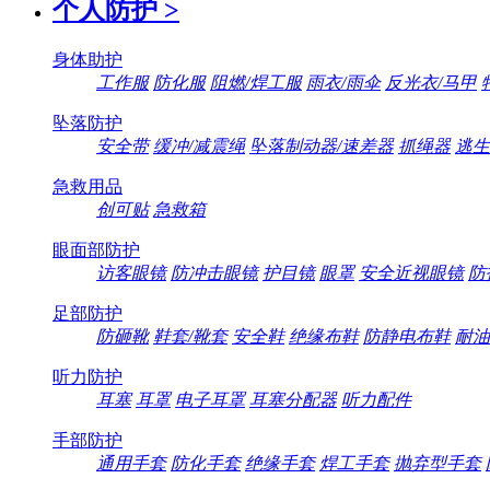
个人防护
>
身体助护
工作服
防化服
阻燃/焊工服
雨衣/雨伞
反光衣/马甲
坠落防护
安全带
缓冲/减震绳
坠落制动器/速差器
抓绳器
逃生
急救用品
创可贴
急救箱
眼面部防护
访客眼镜
防冲击眼镜
护目镜
眼罩
安全近视眼镜
防
足部防护
防砸靴
鞋套/靴套
安全鞋
绝缘布鞋
防静电布鞋
耐油
听力防护
耳塞
耳罩
电子耳罩
耳塞分配器
听力配件
手部防护
通用手套
防化手套
绝缘手套
焊工手套
抛弃型手套