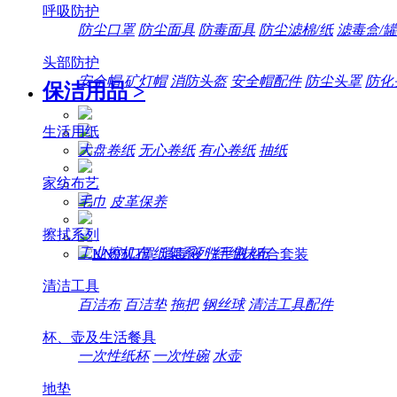
呼吸防护
防尘口罩
防尘面具
防毒面具
防尘滤棉/纸
滤毒盒/罐
头部防护
安全帽
矿灯帽
消防头盔
安全帽配件
防尘头罩
防化
保洁用品
>
生活用纸
大盘卷纸
无心卷纸
有心卷纸
抽纸
家纺布艺
毛巾
皮革保养
擦拭系列
工业擦机布
纸架系列
纤维抹布
清洁工具
百洁布
百洁垫
拖把
钢丝球
清洁工具配件
杯、壶及生活餐具
一次性纸杯
一次性碗
水壶
地垫