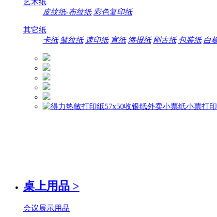
艺术纸
皮纹纸-布纹纸
彩色复印纸
其它纸
卡纸
皱纹纸
速印纸
宣纸
海报纸
刚古纸
包装纸
白
桌上用品
>
会议展示用品