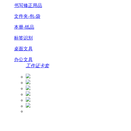
书写修正用品
文件夹-包-袋
本册-纸品
标签识别
桌面文具
办公文具
工作证卡套