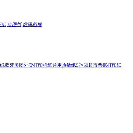
板纸
绘图纸
数码相框