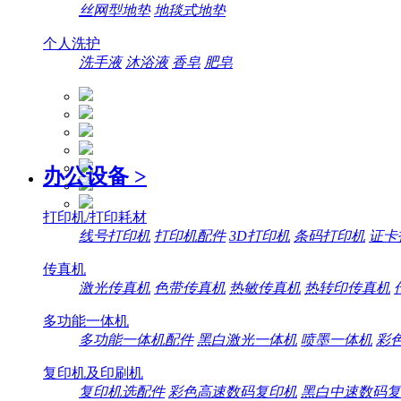
丝网型地垫
地毯式地垫
个人洗护
洗手液
沐浴液
香皂
肥皂
办公设备
>
打印机/打印耗材
线号打印机
打印机配件
3D打印机
条码打印机
证卡
传真机
激光传真机
色带传真机
热敏传真机
热转印传真机
多功能一体机
多功能一体机配件
黑白激光一体机
喷墨一体机
彩
复印机及印刷机
复印机选配件
彩色高速数码复印机
黑白中速数码复