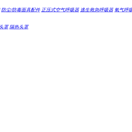
防尘/防毒面具配件
正压式空气呼吸器
逃生救急呼吸器
氧气呼
头罩
隔热头罩