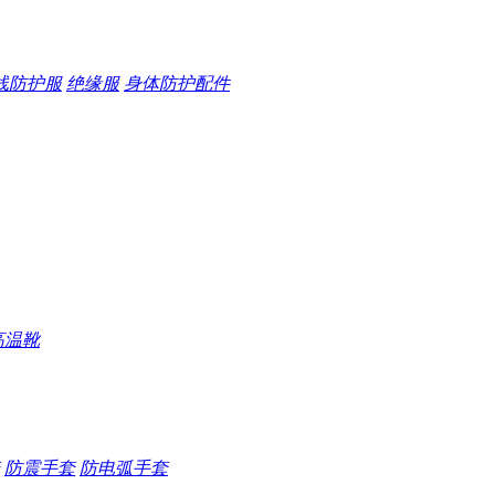
线防护服
绝缘服
身体防护配件
高温靴
防震手套
防电弧手套