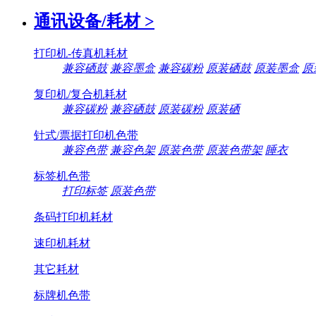
通讯设备/耗材
>
打印机-传真机耗材
兼容硒鼓
兼容墨盒
兼容碳粉
原装硒鼓
原装墨盒
原
复印机/复合机耗材
兼容碳粉
兼容硒鼓
原装碳粉
原装硒
针式/票据打印机色带
兼容色带
兼容色架
原装色带
原装色带架
睡衣
标签机色带
打印标签
原装色带
条码打印机耗材
速印机耗材
其它耗材
标牌机色带