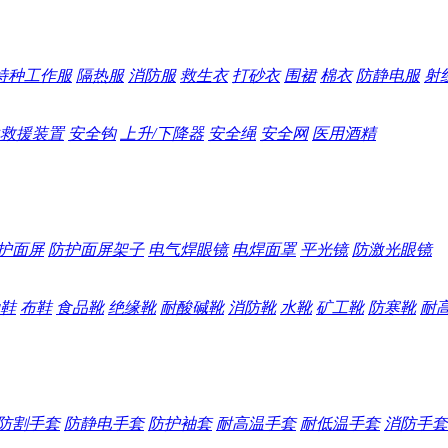
特种工作服
隔热服
消防服
救生衣
打砂衣
围裙
棉衣
防静电服
射
救援装置
安全钩
上升/下降器
安全绳
安全网
医用酒精
护面屏
防护面屏架子
电气焊眼镜
电焊面罩
平光镜
防激光眼镜
鞋
布鞋
食品靴
绝缘靴
耐酸碱靴
消防靴
水靴
矿工靴
防寒靴
耐
防割手套
防静电手套
防护袖套
耐高温手套
耐低温手套
消防手套