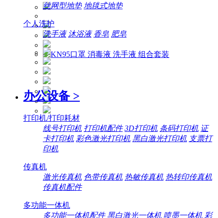
丝网型地垫
地毯式地垫
个人洗护
洗手液
沐浴液
香皂
肥皂
办公设备
>
打印机/打印耗材
线号打印机
打印机配件
3D打印机
条码打印机
证
卡打印机
彩色激光打印机
黑白激光打印机
支票打
印机
传真机
激光传真机
色带传真机
热敏传真机
热转印传真机
传真机配件
多功能一体机
多功能一体机配件
黑白激光一体机
喷墨一体机
彩