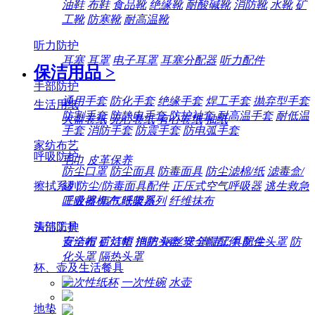
油鞋
布鞋
食品靴
绝缘靴
耐酸碱靴
消防靴
水靴
矿
工靴
防寒靴
耐高温靴
听力防护
耳塞
耳罩
电子耳罩
耳塞分配器
听力配件
保洁用品
>
手部防护
通用手套
防化手套
绝缘手套
焊工手套
抛弃型手套
生活用纸
防割手套
防静电手套
防护袖套
耐高温手套
耐低温
大盘卷纸
无心卷纸
有心卷纸
抽纸
手套
消防手套
防震手套
防电弧手套
家纺布艺
呼吸防护
毛巾
皮革保养
防尘口罩
防尘面具
防毒面具
防尘滤棉/纸
滤毒盒/
擦拭系列
罐
防尘/防毒面具配件
正压式空气呼吸器
逃生救急
工业擦机布
纸架系列
纤维抹布
呼吸器
氧气呼吸器
清洁工具
头部防护
百洁布
百洁垫
拖把
钢丝球
清洁工具配件
安全帽
矿灯帽
消防头盔
安全帽配件
防尘头罩
防
化头罩
隔热头罩
杯、壶及生活餐具
一次性纸杯
一次性碗
水壶
地垫