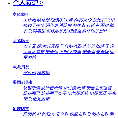
个人防护
>
身体助护
工作服
防化服
阻燃/焊工服
雨衣/雨伞
反光衣/马甲
特种工作服
隔热服
消防服
救生衣
打砂衣
围裙
棉
衣
防静电服
射线防护服
绝缘服
身体防护配件
坠落防护
安全带
缓冲/减震绳
坠落制动器/速差器
抓绳器
逃
生救援装置
安全钩
上升/下降器
安全绳
安全网
医
用酒精
急救用品
创可贴
急救箱
眼面部防护
访客眼镜
防冲击眼镜
护目镜
眼罩
安全近视眼镜
防护面屏
防护面屏架子
电气焊眼镜
电焊面罩
平光
镜
防激光眼镜
足部防护
防砸靴
鞋套/靴套
安全鞋
绝缘布鞋
防静电布鞋
耐