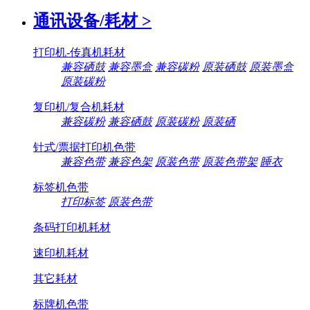
通讯设备/耗材
>
打印机-传真机耗材
兼容硒鼓
兼容墨盒
兼容碳粉
原装硒鼓
原装墨盒
原装碳粉
复印机/复合机耗材
兼容碳粉
兼容硒鼓
原装碳粉
原装硒
针式/票据打印机色带
兼容色带
兼容色架
原装色带
原装色带架
睡衣
标签机色带
打印标签
原装色带
条码打印机耗材
速印机耗材
其它耗材
标牌机色带