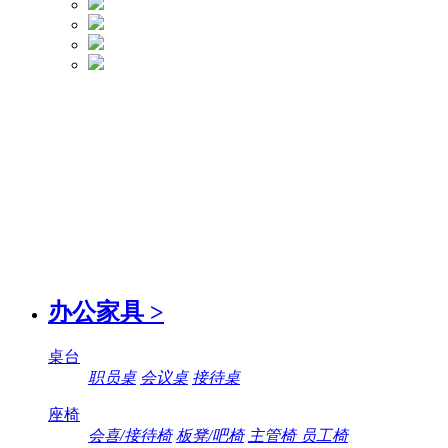
办公家具
>
桌台
职员桌
会议桌
接待桌
座椅
会喜/接待椅
板凳/吧椅
主管椅 员工椅