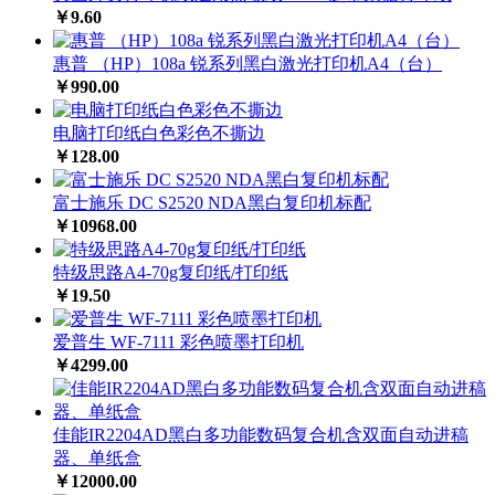
￥9.60
惠普 （HP）108a 锐系列黑白激光打印机A4（台）
￥990.00
电脑打印纸白色彩色不撕边
￥128.00
富士施乐 DC S2520 NDA黑白复印机标配
￥10968.00
特级思路A4-70g复印纸/打印纸
￥19.50
爱普生 WF-7111 彩色喷墨打印机
￥4299.00
佳能IR2204AD黑白多功能数码复合机含双面自动进稿
器、单纸盒
￥12000.00