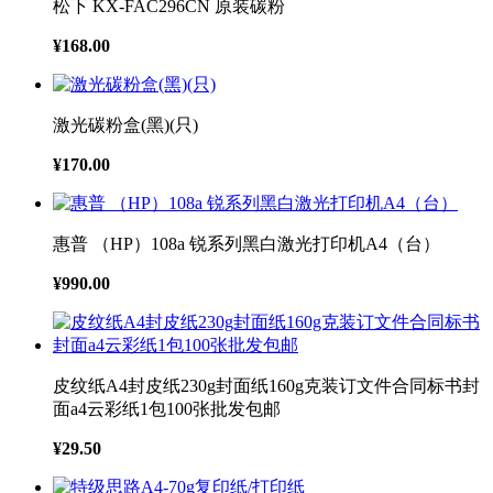
松下 KX-FAC296CN 原装碳粉
¥168.00
激光碳粉盒(黑)(只)
¥170.00
惠普 （HP）108a 锐系列黑白激光打印机A4（台）
¥990.00
皮纹纸A4封皮纸230g封面纸160g克装订文件合同标书封
面a4云彩纸1包100张批发包邮
¥29.50