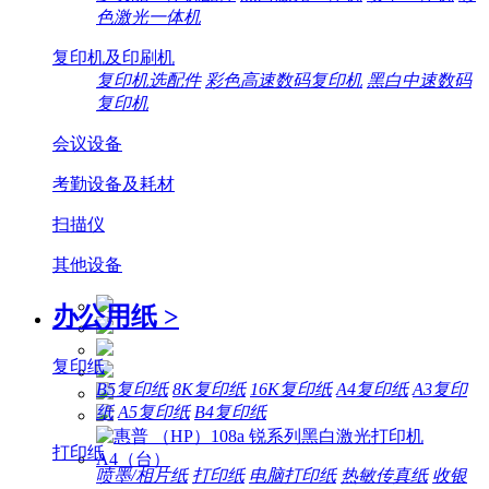
色激光一体机
复印机及印刷机
复印机选配件
彩色高速数码复印机
黑白中速数码
复印机
会议设备
考勤设备及耗材
扫描仪
其他设备
办公用纸
>
复印纸
B5复印纸
8K复印纸
16K复印纸
A4复印纸
A3复印
纸
A5复印纸
B4复印纸
打印纸
喷墨/相片纸
打印纸
电脑打印纸
热敏传真纸
收银