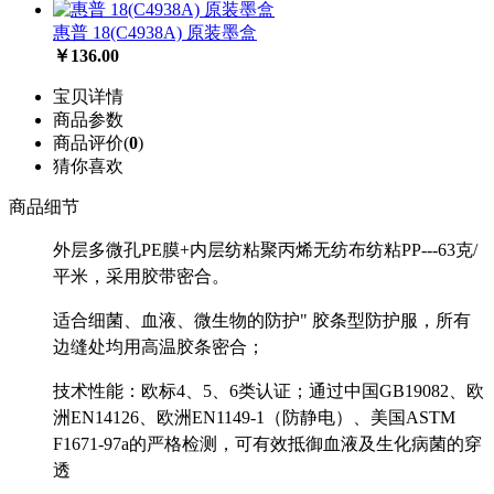
惠普 18(C4938A) 原装墨盒
￥136.00
宝贝详情
商品参数
商品评价(
0
)
猜你喜欢
商品细节
外层多微孔PE膜+内层纺粘聚丙
烯无纺布纺粘PP---63克/
平米，采用胶带密合。
适合细菌、血液、微生物的防护" 胶条型防护服，所有
边缝处均用高温胶条密合；
技术性能：欧标4、5、6类认证；通过中国GB19082、欧
洲EN14126、欧洲EN1149-1（防静电）、
美国ASTM
F1671-97a的严格检测，可有效抵御血液及生化病菌的穿
透