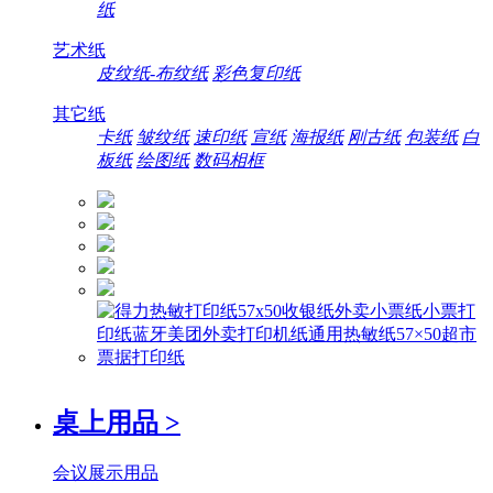
纸
艺术纸
皮纹纸-布纹纸
彩色复印纸
其它纸
卡纸
皱纹纸
速印纸
宣纸
海报纸
刚古纸
包装纸
白
板纸
绘图纸
数码相框
桌上用品
>
会议展示用品